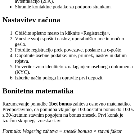
avtentikacijo (2FA).
Shranite kontaktne podatke za podporo strankam.
Nastavitev računa
Obiščite spletno mesto in kliknite »Registracija«.
Vnesite svoj e-poštni naslov, uporabniško ime in močno
geslo.
Potrdite registracijo prek povezave, poslane na e-pošto.
Dopolnite osebne podatke: ime, priimek, naslov in datum
rojstva.
Preverite svojo identiteto z nalaganjem osebnega dokumenta
(KYC).
Izberite način pologa in opravite prvi depozit.
Bonitetna matematika
Razumevanje ponudbe
1bet bonus
zahteva osnovno matematiko.
Predpostavimo, da ponudba vključuje 100-odstotni bonus do 100 €
z 30-kratnim stavnim pogojem na bonus znesek. Prvi korak je
izračun skupnega zneska stav:
Formula: Wagering zahteva = znesek bonusa × stavni faktor