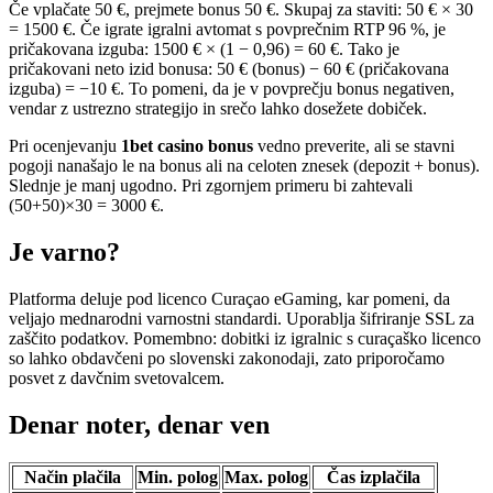
Če vplačate 50 €, prejmete bonus 50 €. Skupaj za staviti: 50 € × 30
= 1500 €. Če igrate igralni avtomat s povprečnim RTP 96 %, je
pričakovana izguba: 1500 € × (1 − 0,96) = 60 €. Tako je
pričakovani neto izid bonusa: 50 € (bonus) − 60 € (pričakovana
izguba) = −10 €. To pomeni, da je v povprečju bonus negativen,
vendar z ustrezno strategijo in srečo lahko dosežete dobiček.
Pri ocenjevanju
1bet casino bonus
vedno preverite, ali se stavni
pogoji nanašajo le na bonus ali na celoten znesek (depozit + bonus).
Slednje je manj ugodno. Pri zgornjem primeru bi zahtevali
(50+50)×30 = 3000 €.
Je varno?
Platforma deluje pod licenco Curaçao eGaming, kar pomeni, da
veljajo mednarodni varnostni standardi. Uporablja šifriranje SSL za
zaščito podatkov. Pomembno: dobitki iz igralnic s curaçaško licenco
so lahko obdavčeni po slovenski zakonodaji, zato priporočamo
posvet z davčnim svetovalcem.
Denar noter, denar ven
Način plačila
Min. polog
Max. polog
Čas izplačila