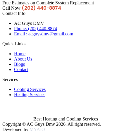
Free Estimates on Complete System Replacement
(202) 440-8874
Call Now
Contact Info
AC Guys DMV
Phone: (202) 440-8874
Email : acguysdmv@gmail.com
Quick Links
Home
About Us
Blogs
Contact
Services
Cooling Services
Heating Services
Best Heating and Cooling Services
Copyright © AC Guys Dmv 2026. All right reserved.
Developed by
MYAIO