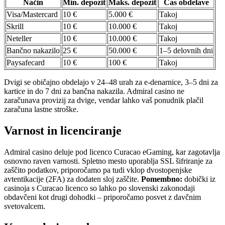
Način
Min. depozit
Maks. depozit
Čas obdelave
Visa/Mastercard
10 €
5.000 €
Takoj
Skrill
10 €
10.000 €
Takoj
Neteller
10 €
10.000 €
Takoj
Bančno nakazilo
25 €
50.000 €
1–5 delovnih dni
Paysafecard
10 €
100 €
Takoj
Dvigi se običajno obdelajo v 24–48 urah za e-denarnice, 3–5 dni za
kartice in do 7 dni za bančna nakazila. Admiral casino ne
zaračunava provizij za dvige, vendar lahko vaš ponudnik plačil
zaračuna lastne stroške.
Varnost in licenciranje
Admiral casino deluje pod licenco Curacao eGaming, kar zagotavlja
osnovno raven varnosti. Spletno mesto uporablja SSL šifriranje za
zaščito podatkov, priporočamo pa tudi vklop dvostopenjske
avtentikacije (2FA) za dodaten sloj zaščite.
Pomembno:
dobički iz
casinoja s Curacao licenco so lahko po slovenski zakonodaji
obdavčeni kot drugi dohodki – priporočamo posvet z davčnim
svetovalcem.