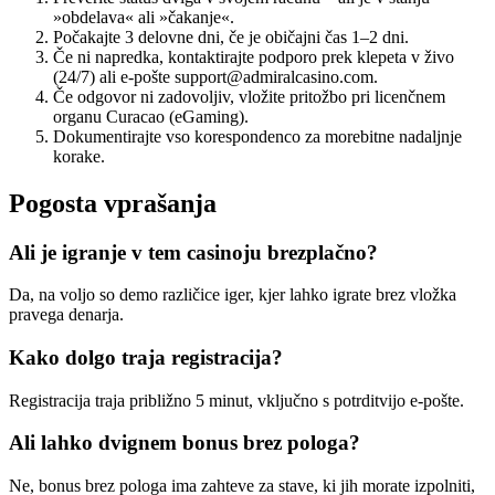
»obdelava« ali »čakanje«.
Počakajte 3 delovne dni, če je običajni čas 1–2 dni.
Če ni napredka, kontaktirajte podporo prek klepeta v živo
(24/7) ali e-pošte support@admiralcasino.com.
Če odgovor ni zadovoljiv, vložite pritožbo pri licenčnem
organu Curacao (eGaming).
Dokumentirajte vso korespondenco za morebitne nadaljnje
korake.
Pogosta vprašanja
Ali je igranje v tem casinoju brezplačno?
Da, na voljo so demo različice iger, kjer lahko igrate brez vložka
pravega denarja.
Kako dolgo traja registracija?
Registracija traja približno 5 minut, vključno s potrditvijo e-pošte.
Ali lahko dvignem bonus brez pologa?
Ne, bonus brez pologa ima zahteve za stave, ki jih morate izpolniti,