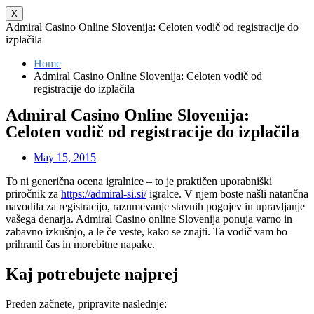
X
Admiral Casino Online Slovenija: Celoten vodič od registracije do
izplačila
Home
Admiral Casino Online Slovenija: Celoten vodič od
registracije do izplačila
Admiral Casino Online Slovenija:
Celoten vodič od registracije do izplačila
May 15, 2015
To ni generična ocena igralnice – to je praktičen uporabniški
priročnik za
https://admiral-si.si/
igralce. V njem boste našli natančna
navodila za registracijo, razumevanje stavnih pogojev in upravljanje
vašega denarja. Admiral Casino online Slovenija ponuja varno in
zabavno izkušnjo, a le če veste, kako se znajti. Ta vodič vam bo
prihranil čas in morebitne napake.
Kaj potrebujete najprej
Preden začnete, pripravite naslednje: