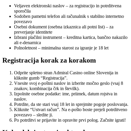
Veljaven elektronski naslov – za registracijo in potrditvena
sporočila
Sodoben pametni telefon ali računalnik s stabilno internetno
povezavo
Osebni dokument (osebna izkaznica ali potni list) – za
preverjanje identitete
Izbrani plačilni instrument – kreditna kartica, bančno nakazilo
ali e-denarnica
Polnoletnost – minimalna starost za igranje je 18 let
Registracija korak za korakom
Odprite spletno stran Admiral Casino online Slovenija in
kliknite gumb “Registracija”.
Vnesite svoj e-poštni naslov in izberite močno geslo (vsaj 8
znakov, kombinacija črk in številk).
Izpolnite osebne podatke: ime, priimek, datum rojstva in
naslov.
Potrdite, da ste stari vsaj 18 let in sprejmite pogoje poslovanja.
Kliknite “Ustvari račun”. Na e-pošto boste prejeli potrditveno
povezavo – sledite ji.
Po potrditvi se prijavite in opravite prvi polog. Začnite igrati!