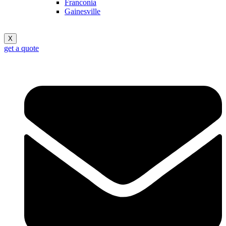
Franconia
Gainesville
X
get a quote