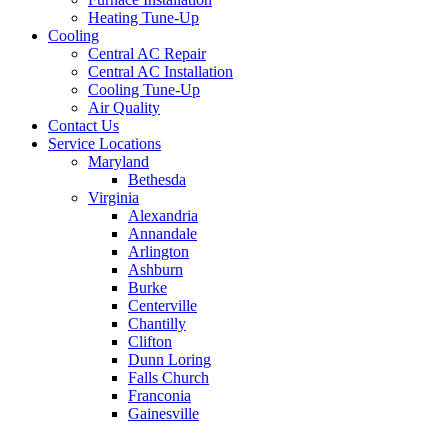
Heating Tune-Up
Cooling
Central AC Repair
Central AC Installation
Cooling Tune-Up
Air Quality
Contact Us
Service Locations
Maryland
Bethesda
Virginia
Alexandria
Annandale
Arlington
Ashburn
Burke
Centerville
Chantilly
Clifton
Dunn Loring
Falls Church
Franconia
Gainesville