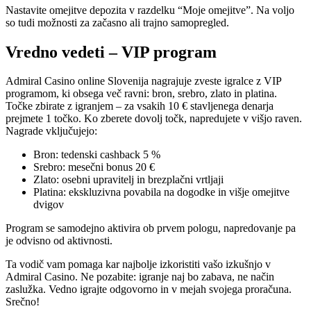
Nastavite omejitve depozita v razdelku “Moje omejitve”. Na voljo
so tudi možnosti za začasno ali trajno samopregled.
Vredno vedeti – VIP program
Admiral Casino online Slovenija nagrajuje zveste igralce z VIP
programom, ki obsega več ravni: bron, srebro, zlato in platina.
Točke zbirate z igranjem – za vsakih 10 € stavljenega denarja
prejmete 1 točko. Ko zberete dovolj točk, napredujete v višjo raven.
Nagrade vključujejo:
Bron: tedenski cashback 5 %
Srebro: mesečni bonus 20 €
Zlato: osebni upravitelj in brezplačni vrtljaji
Platina: ekskluzivna povabila na dogodke in višje omejitve
dvigov
Program se samodejno aktivira ob prvem pologu, napredovanje pa
je odvisno od aktivnosti.
Ta vodič vam pomaga kar najbolje izkoristiti vašo izkušnjo v
Admiral Casino. Ne pozabite: igranje naj bo zabava, ne način
zaslužka. Vedno igrajte odgovorno in v mejah svojega proračuna.
Srečno!