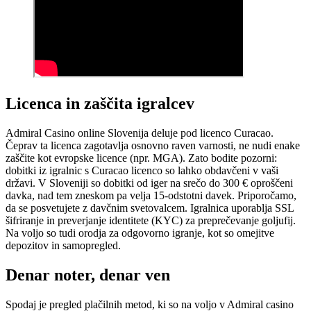
Licenca in zaščita igralcev
Admiral Casino online Slovenija deluje pod licenco Curacao.
Čeprav ta licenca zagotavlja osnovno raven varnosti, ne nudi enake
zaščite kot evropske licence (npr. MGA). Zato bodite pozorni:
dobitki iz igralnic s Curacao licenco so lahko obdavčeni v vaši
državi. V Sloveniji so dobitki od iger na srečo do 300 € oproščeni
davka, nad tem zneskom pa velja 15-odstotni davek. Priporočamo,
da se posvetujete z davčnim svetovalcem. Igralnica uporablja SSL
šifriranje in preverjanje identitete (KYC) za preprečevanje goljufij.
Na voljo so tudi orodja za odgovorno igranje, kot so omejitve
depozitov in samopregled.
Denar noter, denar ven
Spodaj je pregled plačilnih metod, ki so na voljo v Admiral casino