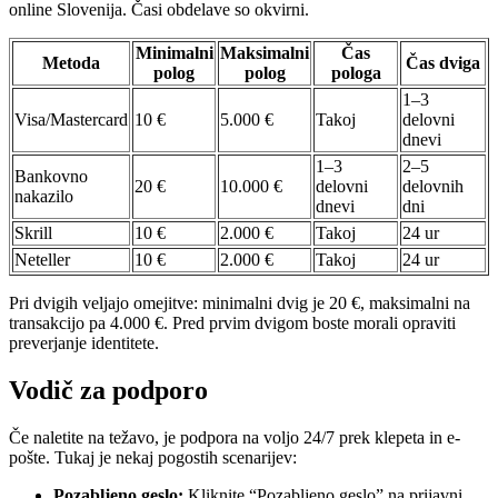
online Slovenija. Časi obdelave so okvirni.
Minimalni
Maksimalni
Čas
Metoda
Čas dviga
polog
polog
pologa
1–3
Visa/Mastercard
10 €
5.000 €
Takoj
delovni
dnevi
1–3
2–5
Bankovno
20 €
10.000 €
delovni
delovnih
nakazilo
dnevi
dni
Skrill
10 €
2.000 €
Takoj
24 ur
Neteller
10 €
2.000 €
Takoj
24 ur
Pri dvigih veljajo omejitve: minimalni dvig je 20 €, maksimalni na
transakcijo pa 4.000 €. Pred prvim dvigom boste morali opraviti
preverjanje identitete.
Vodič za podporo
Če naletite na težavo, je podpora na voljo 24/7 prek klepeta in e-
pošte. Tukaj je nekaj pogostih scenarijev:
Pozabljeno geslo:
Kliknite “Pozabljeno geslo” na prijavni