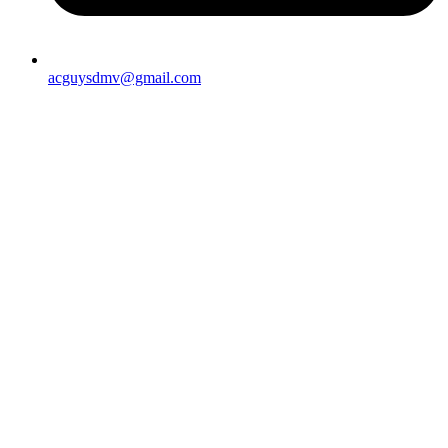
acguysdmv@gmail.com