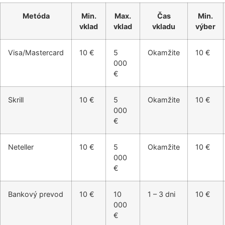
Metóda
Min.
Max.
Čas
Min.
vklad
vklad
vkladu
výber
Visa/Mastercard
10 €
5
Okamžite
10 €
000
€
Skrill
10 €
5
Okamžite
10 €
000
€
Neteller
10 €
5
Okamžite
10 €
000
€
Bankový prevod
10 €
10
1 – 3 dni
10 €
000
€