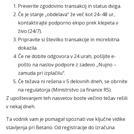
Preverite zgodovino transakcij in status dviga.
Če je stanje „obdelava“ že več kot 24–48 ur,
kontaktirajte podporno ekipo prek klepeta v
živo (24/7).
Pripravite si številko transakcije in morebitna
dokazila.
Če ne dobite odgovora v 24 urah, pošljite e-
pošto na naslov podpore z zadevo „Nujno –
zamuda pri izplačilu“.
Če težava ni rešena v 5 delovnih dneh, se obrnite
na regulatorja (Ministrstvo za finance RS).
Z upoštevanjem teh nasvetov boste večino težav rešili
v nekaj dneh.
Ta vodnik vam je pomagal spoznati vse ključne vidike
stavljenja pri Betano. Od registracije do izračuna