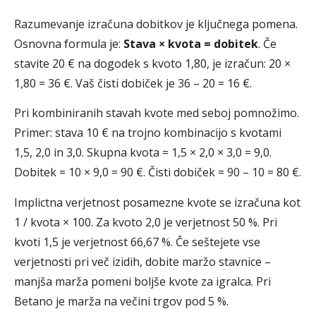
Razumevanje izračuna dobitkov je ključnega pomena.
Osnovna formula je:
Stava × kvota = dobitek
. Če
stavite 20 € na dogodek s kvoto 1,80, je izračun: 20 ×
1,80 = 36 €. Vaš čisti dobiček je 36 – 20 = 16 €.
Pri kombiniranih stavah kvote med seboj pomnožimo.
Primer: stava 10 € na trojno kombinacijo s kvotami
1,5, 2,0 in 3,0. Skupna kvota = 1,5 × 2,0 × 3,0 = 9,0.
Dobitek = 10 × 9,0 = 90 €. Čisti dobiček = 90 – 10 = 80 €.
Implictna verjetnost posamezne kvote se izračuna kot
1 / kvota × 100. Za kvoto 2,0 je verjetnost 50 %. Pri
kvoti 1,5 je verjetnost 66,67 %. Če seštejete vse
verjetnosti pri več izidih, dobite maržo stavnice –
manjša marža pomeni boljše kvote za igralca. Pri
Betano je marža na večini trgov pod 5 %.