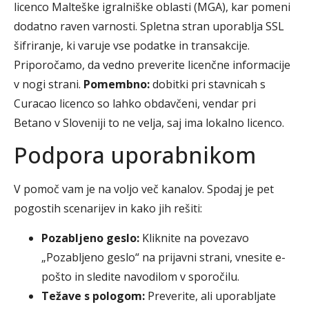
licenco Malteške igralniške oblasti (MGA), kar pomeni
dodatno raven varnosti. Spletna stran uporablja SSL
šifriranje, ki varuje vse podatke in transakcije.
Priporočamo, da vedno preverite licenčne informacije
v nogi strani.
Pomembno:
dobitki pri stavnicah s
Curacao licenco so lahko obdavčeni, vendar pri
Betano v Sloveniji to ne velja, saj ima lokalno licenco.
Podpora uporabnikom
V pomoč vam je na voljo več kanalov. Spodaj je pet
pogostih scenarijev in kako jih rešiti:
Pozabljeno geslo:
Kliknite na povezavo
„Pozabljeno geslo“ na prijavni strani, vnesite e-
pošto in sledite navodilom v sporočilu.
Težave s pologom:
Preverite, ali uporabljate