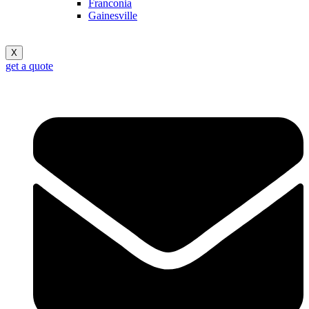
Franconia
Gainesville
X
get a quote