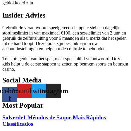
geblokkeerd zijn.
Insider Advies
Gebruik de verantwoord speelgereedschappen: stel een dagelijks
stortingslimiet in van maximaal €100, een sessielimiet van 2 uur, en
gebruik de zelfuitsluiting voor 6 maanden als u merkt dat het spelen
uit de hand loopt. Deze tools zijn beschikbaar in uw
accountinstellingen en helpen u de controle te behouden.
Tot slot: geniet van het spel, maar speel altijd verantwoord. Deze
gids helpt u de eerste stappen te zetten op betmgm sports en betmgm
casino.
Social Media
acebook-
Youtube
Twitter
Instagram
f
Most Popular
Solverde1 Métodos de Saque Mais Rápidos
Classificados