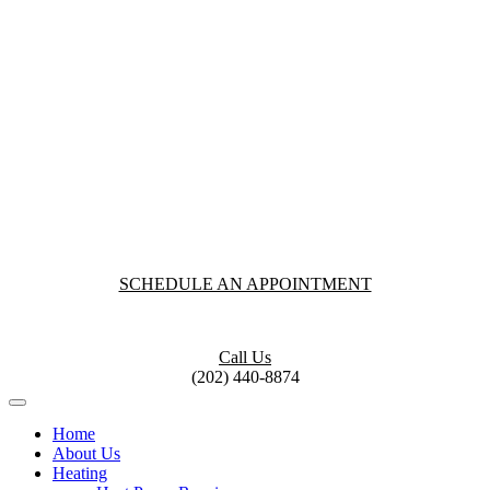
SCHEDULE AN APPOINTMENT
Call Us
(202) 440-8874
Home
About Us
Heating