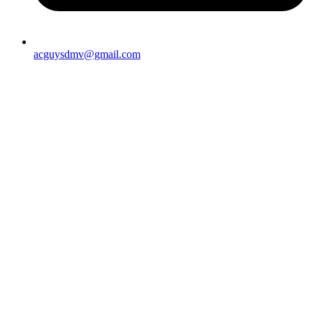
acguysdmv@gmail.com