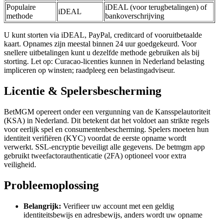
Populaire
iDEAL (voor terugbetalingen) of
iDEAL
methode
bankoverschrijving
U kunt storten via iDEAL, PayPal, creditcard of vooruitbetaalde
kaart. Opnames zijn meestal binnen 24 uur goedgekeurd. Voor
snellere uitbetalingen kunt u dezelfde methode gebruiken als bij
storting. Let op: Curacao-licenties kunnen in Nederland belasting
impliceren op winsten; raadpleeg een belastingadviseur.
Licentie & Spelersbescherming
BetMGM opereert onder een vergunning van de Kansspelautoriteit
(KSA) in Nederland. Dit betekent dat het voldoet aan strikte regels
voor eerlijk spel en consumentenbescherming. Spelers moeten hun
identiteit verifiëren (KYC) voordat de eerste opname wordt
verwerkt. SSL-encryptie beveiligt alle gegevens. De betmgm app
gebruikt tweefactorauthenticatie (2FA) optioneel voor extra
veiligheid.
Probleemoplossing
Belangrijk:
Verifieer uw account met een geldig
identiteitsbewijs en adresbewijs, anders wordt uw opname