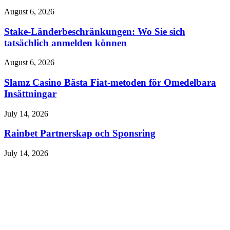
August 6, 2026
Stake-Länderbeschränkungen: Wo Sie sich
tatsächlich anmelden können
August 6, 2026
Slamz Casino Bästa Fiat-metoden för Omedelbara
Insättningar
July 14, 2026
Rainbet Partnerskap och Sponsring
July 14, 2026