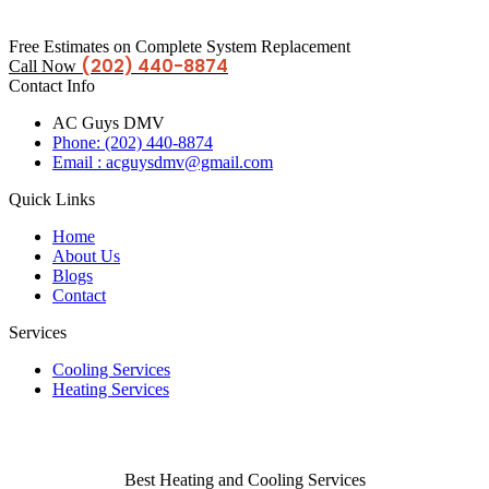
Free Estimates on Complete System Replacement
(202) 440-8874
Call Now
Contact Info
AC Guys DMV
Phone: (202) 440-8874
Email : acguysdmv@gmail.com
Quick Links
Home
About Us
Blogs
Contact
Services
Cooling Services
Heating Services
Best Heating and Cooling Services