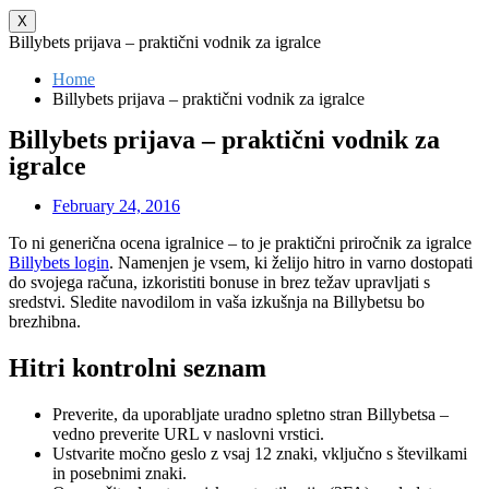
X
Billybets prijava – praktični vodnik za igralce
Home
Billybets prijava – praktični vodnik za igralce
Billybets prijava – praktični vodnik za
igralce
February 24, 2016
To ni generična ocena igralnice – to je praktični priročnik za igralce
Billybets login
. Namenjen je vsem, ki želijo hitro in varno dostopati
do svojega računa, izkoristiti bonuse in brez težav upravljati s
sredstvi. Sledite navodilom in vaša izkušnja na Billybetsu bo
brezhibna.
Hitri kontrolni seznam
Preverite, da uporabljate uradno spletno stran Billybetsa –
vedno preverite URL v naslovni vrstici.
Ustvarite močno geslo z vsaj 12 znaki, vključno s številkami
in posebnimi znaki.