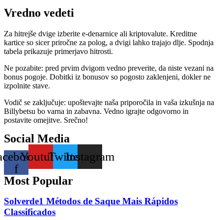
Vredno vedeti
Za hitrejše dvige izberite e-denarnice ali kriptovalute. Kreditne
kartice so sicer priročne za polog, a dvigi lahko trajajo dlje. Spodnja
tabela prikazuje primerjavo hitrosti.
Ne pozabite: pred prvim dvigom vedno preverite, da niste vezani na
bonus pogoje. Dobitki iz bonusov so pogosto zaklenjeni, dokler ne
izpolnite stave.
Vodič se zaključuje: upoštevajte naša priporočila in vaša izkušnja na
Billybetsu bo varna in zabavna. Vedno igrajte odgovorno in
postavite omejitve. Srečno!
Social Media
acebook-
Youtube
Twitter
Instagram
f
Most Popular
Solverde1 Métodos de Saque Mais Rápidos
Classificados