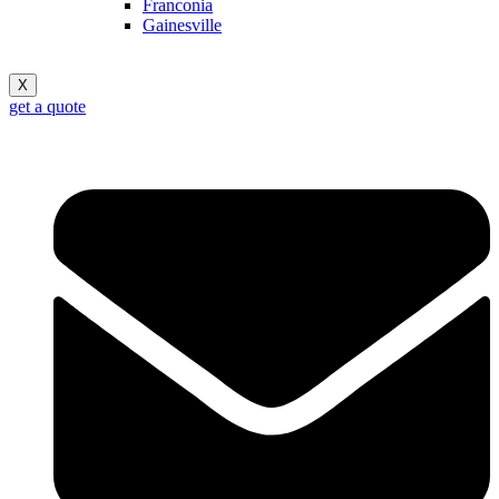
Franconia
Gainesville
X
get a quote