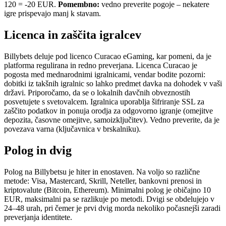
120 = -20 EUR.
Pomembno:
vedno preverite pogoje – nekatere
igre prispevajo manj k stavam.
Licenca in zaščita igralcev
Billybets deluje pod licenco Curacao eGaming, kar pomeni, da je
platforma regulirana in redno preverjana. Licenca Curacao je
pogosta med mednarodnimi igralnicami, vendar bodite pozorni:
dobitki iz takšnih igralnic so lahko predmet davka na dohodek v vaši
državi. Priporočamo, da se o lokalnih davčnih obveznostih
posvetujete s svetovalcem. Igralnica uporablja šifriranje SSL za
zaščito podatkov in ponuja orodja za odgovorno igranje (omejitve
depozita, časovne omejitve, samoizključitev). Vedno preverite, da je
povezava varna (ključavnica v brskalniku).
Polog in dvig
Polog na Billybetsu je hiter in enostaven. Na voljo so različne
metode: Visa, Mastercard, Skrill, Neteller, bankovni prenosi in
kriptovalute (Bitcoin, Ethereum). Minimalni polog je običajno 10
EUR, maksimalni pa se razlikuje po metodi. Dvigi se obdelujejo v
24–48 urah, pri čemer je prvi dvig morda nekoliko počasnejši zaradi
preverjanja identitete.