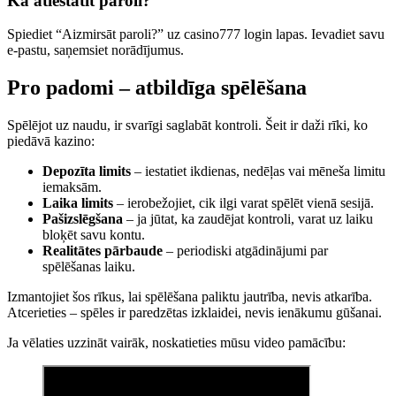
Kā atiestatīt paroli?
Spiediet “Aizmirsāt paroli?” uz casino777 login lapas. Ievadiet savu
e-pastu, saņemsiet norādījumus.
Pro padomi – atbildīga spēlēšana
Spēlējot uz naudu, ir svarīgi saglabāt kontroli. Šeit ir daži rīki, ko
piedāvā kazino:
Depozīta limits
– iestatiet ikdienas, nedēļas vai mēneša limitu
iemaksām.
Laika limits
– ierobežojiet, cik ilgi varat spēlēt vienā sesijā.
Pašizslēgšana
– ja jūtat, ka zaudējat kontroli, varat uz laiku
bloķēt savu kontu.
Realitātes pārbaude
– periodiski atgādinājumi par
spēlēšanas laiku.
Izmantojiet šos rīkus, lai spēlēšana paliktu jautrība, nevis atkarība.
Atcerieties – spēles ir paredzētas izklaidei, nevis ienākumu gūšanai.
Ja vēlaties uzzināt vairāk, noskatieties mūsu video pamācību: