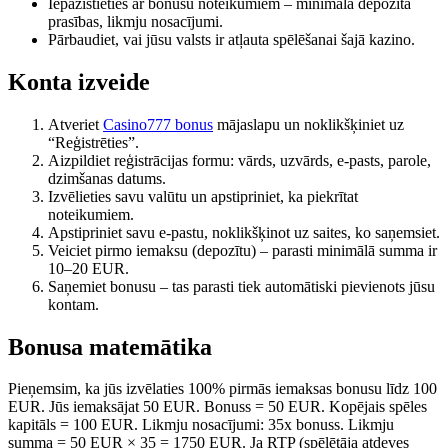
Iepazīstieties ar bonusu noteikumiem – minimālā depozīta
prasības, likmju nosacījumi.
Pārbaudiet, vai jūsu valsts ir atļauta spēlēšanai šajā kazino.
Konta izveide
Atveriet
Casino777 bonus
mājaslapu un noklikšķiniet uz
“Reģistrēties”.
Aizpildiet reģistrācijas formu: vārds, uzvārds, e-pasts, parole,
dzimšanas datums.
Izvēlieties savu valūtu un apstipriniet, ka piekrītat
noteikumiem.
Apstipriniet savu e-pastu, noklikšķinot uz saites, ko saņemsiet.
Veiciet pirmo iemaksu (depozītu) – parasti minimālā summa ir
10–20 EUR.
Saņemiet bonusu – tas parasti tiek automātiski pievienots jūsu
kontam.
Bonusa matemātika
Pieņemsim, ka jūs izvēlaties 100% pirmās iemaksas bonusu līdz 100
EUR. Jūs iemaksājat 50 EUR. Bonuss = 50 EUR. Kopējais spēles
kapitāls = 100 EUR. Likmju nosacījumi: 35x bonuss. Likmju
summa = 50 EUR × 35 = 1750 EUR. Ja RTP (spēlētāja atdeves