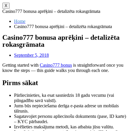
X
Casino777 bonusa aprēķini – detalizēta rokasgrāmata
Home
Casino777 bonusa aprēķini – detalizēta rokasgrāmata
Casino777 bonusa aprēķini – detalizēta
rokasgrāmata
September 5, 2018
Getting started with
Casino777 bonus
is straightforward once you
know the steps — this guide walks you through each one.
Pirms sākat
Pārliecinieties, ka esat sasniedzis 18 gadu vecumu (vai
pilngadību savā valstī).
Jums būs nepieciešama derīga e-pasta adrese un mobilais
tālrunis.
Sagatavojiet personu apliecinošu dokumentu (pase, ID karte)
– KYC pārbaudei.
Izvēlieties maksājuma metodi, kas atbalsta jūsu valūtu.