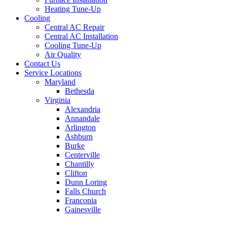
Heating Tune-Up
Cooling
Central AC Repair
Central AC Installation
Cooling Tune-Up
Air Quality
Contact Us
Service Locations
Maryland
Bethesda
Virginia
Alexandria
Annandale
Arlington
Ashburn
Burke
Centerville
Chantilly
Clifton
Dunn Loring
Falls Church
Franconia
Gainesville