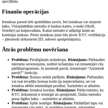
speciālistu.
Finanšu operācijas
Iemaksas parasti tiek apstrādātas uzreiz, bet izmaksas var aizņemt
laiku. Visizplatītākās metodes ir bankas kartes, e-maki (Skrill,
Neteller) un kriptovalūtas. Katrai metodei ir atšķirīgi limiti un
komisijas maksas. Pirms izmaksas jums būs jāveic KYC verifikācija
– jāiesniedz dokumenti (ID, adreses apstiprinājums).
Ātrās problēmu novēršana
Problēma:
Pieslēgšanās nedarbojas.
Risinājums:
Pārbaudiet
interneta savienojumu, notīriet kešatmiņu vai izmantojiet citu
pārlūkprogrammu. Ja aizmirsāt paroli, izmantojiet “Aizmirsāt
paroli?” funkciju.
Problēma:
Bonuss netiek piešķirts.
Risinājums:
Pārbaudiet,
vai esat ievadījis bonusa kodu (ja nepieciešams), un vai
iemaksa atbilst minimālajai prasībai. Sazinieties ar atbalstu.
Problēma:
Izmaksa kavējas.
Risinājums:
Pārliecinieties, ka
KYC dokumenti ir iesniegti un apstiprināti. Dažas metodes
prasa ilgāku laiku – sazinieties ar atbalstu.
Problēma:
Spēle iestrēgst.
Risinājums:
Pārlādējiet lapu vai
izmantojiet citu ierīci. Ja problēma turpinās, informējiet