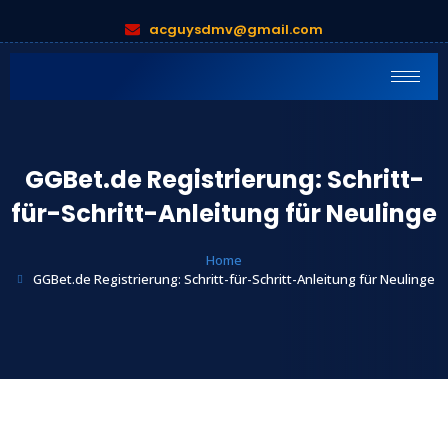
acguysdmv@gmail.com
GGBet.de Registrierung: Schritt-
für-Schritt-Anleitung für Neulinge
Home
GGBet.de Registrierung: Schritt-für-Schritt-Anleitung für Neulinge