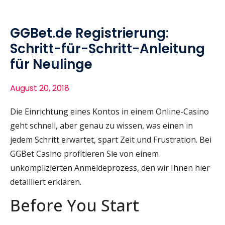
GGBet.de Registrierung:
Schritt-für-Schritt-Anleitung
für Neulinge
August 20, 2018
Die Einrichtung eines Kontos in einem Online-Casino
geht schnell, aber genau zu wissen, was einen in
jedem Schritt erwartet, spart Zeit und Frustration. Bei
GGBet Casino profitieren Sie von einem
unkomplizierten Anmeldeprozess, den wir Ihnen hier
detailliert erklären.
Before You Start