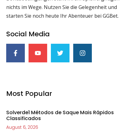
nichts im Wege. Nutzen Sie die Gelegenheit und
starten Sie noch heute Ihr Abenteuer bei GGBet.
Social Media
Most Popular
Solverde1 Métodos de Saque Mais Rápidos
Classificados
August 6, 2026