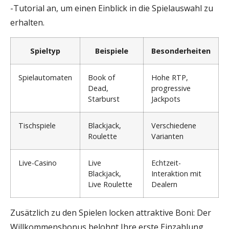
-Tutorial an, um einen Einblick in die Spielauswahl zu
erhalten.
Spieltyp
Beispiele
Besonderheiten
Spielautomaten
Book of
Hohe RTP,
Dead,
progressive
Starburst
Jackpots
Tischspiele
Blackjack,
Verschiedene
Roulette
Varianten
Live-Casino
Live
Echtzeit-
Blackjack,
Interaktion mit
Live Roulette
Dealern
Zusätzlich zu den Spielen locken attraktive Boni: Der
Willkommensbonus belohnt Ihre erste Einzahlung,