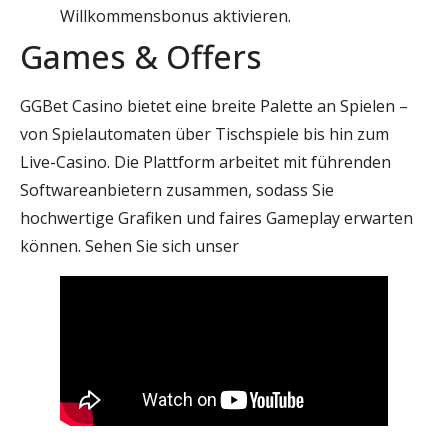
Willkommensbonus aktivieren.
Games & Offers
GGBet Casino bietet eine breite Palette an Spielen –
von Spielautomaten über Tischspiele bis hin zum
Live-Casino. Die Plattform arbeitet mit führenden
Softwareanbietern zusammen, sodass Sie
hochwertige Grafiken und faires Gameplay erwarten
können. Sehen Sie sich unser