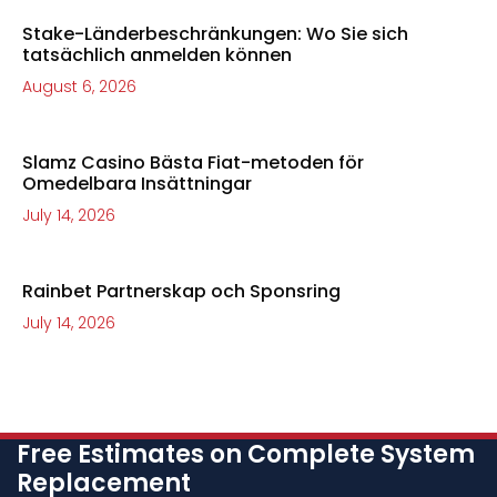
Stake-Länderbeschränkungen: Wo Sie sich
tatsächlich anmelden können
August 6, 2026
Slamz Casino Bästa Fiat-metoden för
Omedelbara Insättningar
July 14, 2026
Rainbet Partnerskap och Sponsring
July 14, 2026
Free Estimates on Complete System
Replacement