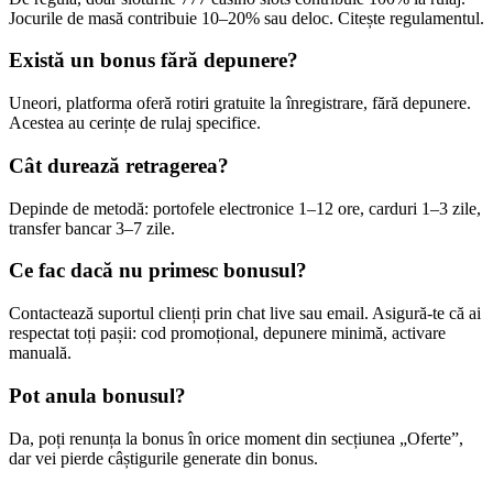
Jocurile de masă contribuie 10–20% sau deloc. Citește regulamentul.
Există un bonus fără depunere?
Uneori, platforma oferă rotiri gratuite la înregistrare, fără depunere.
Acestea au cerințe de rulaj specifice.
Cât durează retragerea?
Depinde de metodă: portofele electronice 1–12 ore, carduri 1–3 zile,
transfer bancar 3–7 zile.
Ce fac dacă nu primesc bonusul?
Contactează suportul clienți prin chat live sau email. Asigură-te că ai
respectat toți pașii: cod promoțional, depunere minimă, activare
manuală.
Pot anula bonusul?
Da, poți renunța la bonus în orice moment din secțiunea „Oferte”,
dar vei pierde câștigurile generate din bonus.