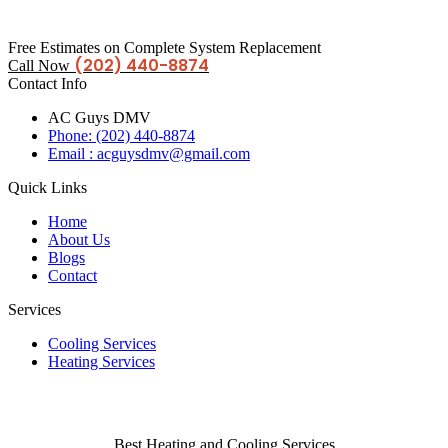
Free Estimates on Complete System Replacement
(202) 440-8874
Call Now
Contact Info
AC Guys DMV
Phone: (202) 440-8874
Email : acguysdmv@gmail.com
Quick Links
Home
About Us
Blogs
Contact
Services
Cooling Services
Heating Services
Best Heating and Cooling Services