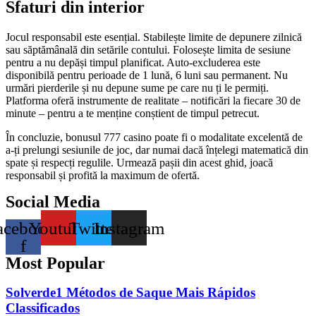
Sfaturi din interior
Jocul responsabil este esențial. Stabilește limite de depunere zilnică
sau săptămânală din setările contului. Folosește limita de sesiune
pentru a nu depăși timpul planificat. Auto-excluderea este
disponibilă pentru perioade de 1 lună, 6 luni sau permanent. Nu
urmări pierderile și nu depune sume pe care nu ți le permiți.
Platforma oferă instrumente de realitate – notificări la fiecare 30 de
minute – pentru a te menține conștient de timpul petrecut.
În concluzie, bonusul 777 casino poate fi o modalitate excelentă de
a-ți prelungi sesiunile de joc, dar numai dacă înțelegi matematică din
spate și respecți regulile. Urmează pașii din acest ghid, joacă
responsabil și profită la maximum de ofertă.
Social Media
acebook-
Youtube
Twitter
Instagram
f
Most Popular
Solverde1 Métodos de Saque Mais Rápidos
Classificados