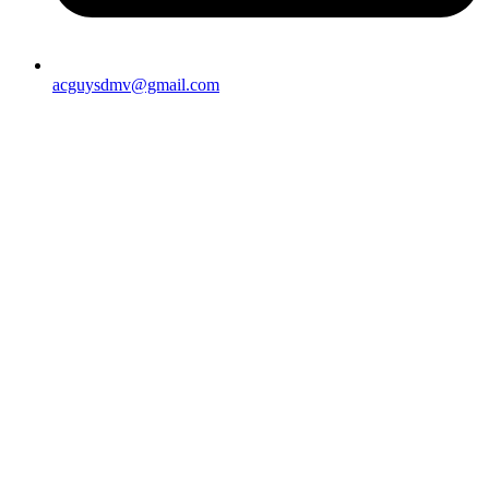
acguysdmv@gmail.com