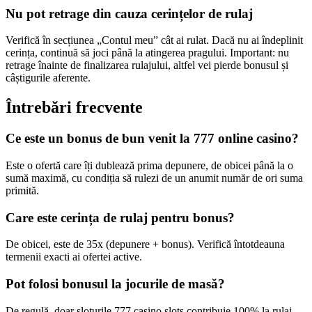
Nu pot retrage din cauza cerințelor de rulaj
Verifică în secțiunea „Contul meu” cât ai rulat. Dacă nu ai îndeplinit
cerința, continuă să joci până la atingerea pragului. Important: nu
retrage înainte de finalizarea rulajului, altfel vei pierde bonusul și
câștigurile aferente.
Întrebări frecvente
Ce este un bonus de bun venit la 777 online casino?
Este o ofertă care îți dublează prima depunere, de obicei până la o
sumă maximă, cu condiția să rulezi de un anumit număr de ori suma
primită.
Care este cerința de rulaj pentru bonus?
De obicei, este de 35x (depunere + bonus). Verifică întotdeauna
termenii exacti ai ofertei active.
Pot folosi bonusul la jocurile de masă?
De regulă, doar sloturile 777 casino slots contribuie 100% la rulaj.