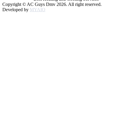
Copyright © AC Guys Dmv 2026. All right reserved.
Developed by
MYAIO