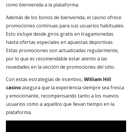
como bienvenida a la plataforma.
Además de los bonos de bienvenida, el casino ofrece
promociones continuas para sus usuarios habituales.
Esto incluye desde giros gratis en tragamonedas
hasta ofertas especiales en apuestas deportivas.
Estas promociones son actualizadas regularmente,
por lo que es recomendable estar atento a las
novedades en la sección de promociones del sitio.
Con estas estrategias de incentivo,
William Hill
casino
asegura que la experiencia siempre sea fresca
y emocionante, recompensando tanto a los nuevos
usuarios como a aquellos que llevan tiempo en la
plataforma.