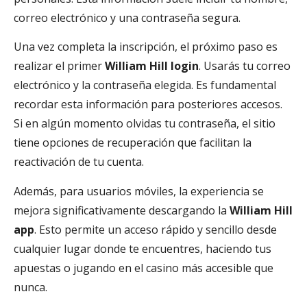
correo electrónico y una contraseña segura.
Una vez completa la inscripción, el próximo paso es
realizar el primer
William Hill login
. Usarás tu correo
electrónico y la contraseña elegida. Es fundamental
recordar esta información para posteriores accesos.
Si en algún momento olvidas tu contraseña, el sitio
tiene opciones de recuperación que facilitan la
reactivación de tu cuenta.
Además, para usuarios móviles, la experiencia se
mejora significativamente descargando la
William Hill
app
. Esto permite un acceso rápido y sencillo desde
cualquier lugar donde te encuentres, haciendo tus
apuestas o jugando en el casino más accesible que
nunca.