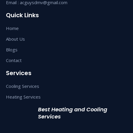
Email : acguysdmv@gmail.com
Quick Links
Home
About Us
Blogs
Contact
Services
Cooling Services
Heating Services
Best Heating and Cooling
Services