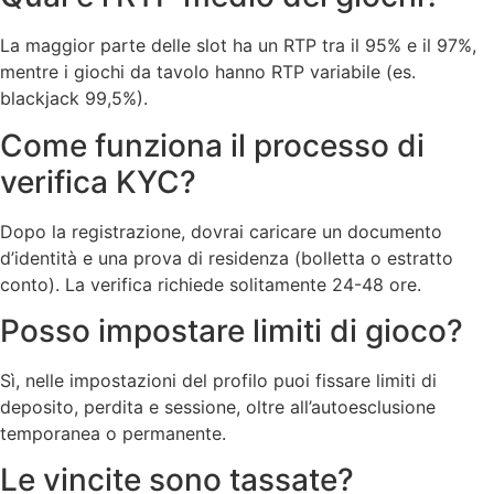
La maggior parte delle slot ha un RTP tra il 95% e il 97%,
mentre i giochi da tavolo hanno RTP variabile (es.
blackjack 99,5%).
Come funziona il processo di
verifica KYC?
Dopo la registrazione, dovrai caricare un documento
d’identità e una prova di residenza (bolletta o estratto
conto). La verifica richiede solitamente 24-48 ore.
Posso impostare limiti di gioco?
Sì, nelle impostazioni del profilo puoi fissare limiti di
deposito, perdita e sessione, oltre all’autoesclusione
temporanea o permanente.
Le vincite sono tassate?