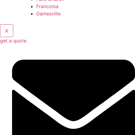
Franconia
Gainesville
X
get a quote