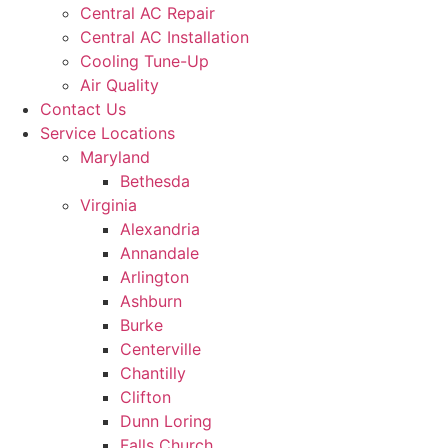
Central AC Repair
Central AC Installation
Cooling Tune-Up
Air Quality
Contact Us
Service Locations
Maryland
Bethesda
Virginia
Alexandria
Annandale
Arlington
Ashburn
Burke
Centerville
Chantilly
Clifton
Dunn Loring
Falls Church