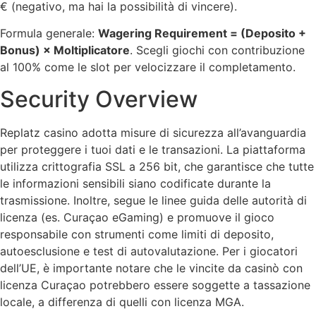
€ (negativo, ma hai la possibilità di vincere).
Formula generale:
Wagering Requirement = (Deposito +
Bonus) × Moltiplicatore
. Scegli giochi con contribuzione
al 100% come le slot per velocizzare il completamento.
Security Overview
Replatz casino adotta misure di sicurezza all’avanguardia
per proteggere i tuoi dati e le transazioni. La piattaforma
utilizza crittografia SSL a 256 bit, che garantisce che tutte
le informazioni sensibili siano codificate durante la
trasmissione. Inoltre, segue le linee guida delle autorità di
licenza (es. Curaçao eGaming) e promuove il gioco
responsabile con strumenti come limiti di deposito,
autoesclusione e test di autovalutazione. Per i giocatori
dell’UE, è importante notare che le vincite da casinò con
licenza Curaçao potrebbero essere soggette a tassazione
locale, a differenza di quelli con licenza MGA.