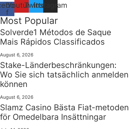
cebook-
Youtube
Twitter
Instagram
f
Most Popular
Solverde1 Métodos de Saque
Mais Rápidos Classificados
August 6, 2026
Stake-Länderbeschränkungen:
Wo Sie sich tatsächlich anmelden
können
August 6, 2026
Slamz Casino Bästa Fiat-metoden
för Omedelbara Insättningar