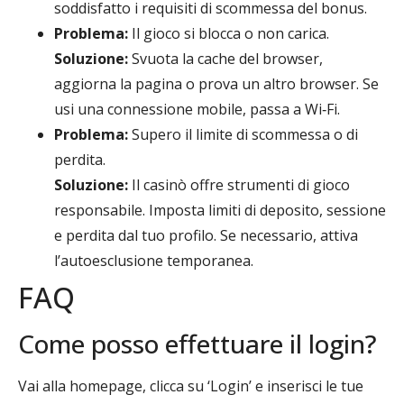
soddisfatto i requisiti di scommessa del bonus.
Problema:
Il gioco si blocca o non carica.
Soluzione:
Svuota la cache del browser,
aggiorna la pagina o prova un altro browser. Se
usi una connessione mobile, passa a Wi‑Fi.
Problema:
Supero il limite di scommessa o di
perdita.
Soluzione:
Il casinò offre strumenti di gioco
responsabile. Imposta limiti di deposito, sessione
e perdita dal tuo profilo. Se necessario, attiva
l’autoesclusione temporanea.
FAQ
Come posso effettuare il login?
Vai alla homepage, clicca su ‘Login’ e inserisci le tue