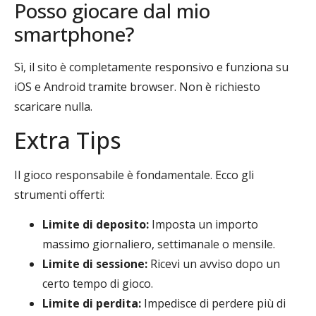
Posso giocare dal mio
smartphone?
Sì, il sito è completamente responsivo e funziona su
iOS e Android tramite browser. Non è richiesto
scaricare nulla.
Extra Tips
Il gioco responsabile è fondamentale. Ecco gli
strumenti offerti:
Limite di deposito:
Imposta un importo
massimo giornaliero, settimanale o mensile.
Limite di sessione:
Ricevi un avviso dopo un
certo tempo di gioco.
Limite di perdita:
Impedisce di perdere più di