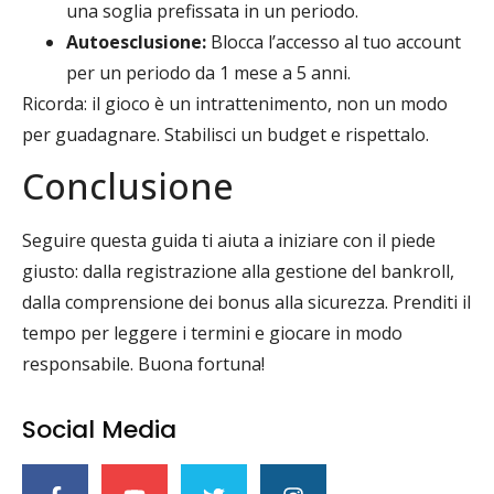
una soglia prefissata in un periodo.
Autoesclusione:
Blocca l’accesso al tuo account
per un periodo da 1 mese a 5 anni.
Ricorda: il gioco è un intrattenimento, non un modo
per guadagnare. Stabilisci un budget e rispettalo.
Conclusione
Seguire questa guida ti aiuta a iniziare con il piede
giusto: dalla registrazione alla gestione del bankroll,
dalla comprensione dei bonus alla sicurezza. Prenditi il
tempo per leggere i termini e giocare in modo
responsabile. Buona fortuna!
Social Media