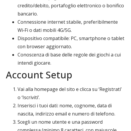
credito/debito, portafoglio elettronico o bonifico
bancario.
Connessione internet stabile, preferibilmente
Wi‑Fi o dati mobili 4G/5G.
Dispositivo compatibile: PC, smartphone o tablet
con browser aggiornato.
Conoscenza di base delle regole dei giochi a cui
intendi giocare.
Account Setup
Vai alla homepage del sito e clicca su ‘Registrati’
o ‘Iscriviti’.
Inserisci i tuoi dati: nome, cognome, data di
nascita, indirizzo email e numero di telefono.
Scegli un nome utente e una password
complessa (minimo 8 caratteri, con maiuscole,