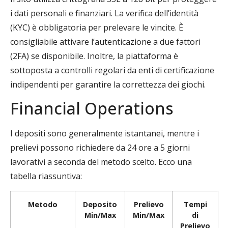
i dati personali e finanziari. La verifica dell’identità
(KYC) è obbligatoria per prelevare le vincite. È
consigliabile attivare l’autenticazione a due fattori
(2FA) se disponibile. Inoltre, la piattaforma è
sottoposta a controlli regolari da enti di certificazione
indipendenti per garantire la correttezza dei giochi.
Financial Operations
I depositi sono generalmente istantanei, mentre i
prelievi possono richiedere da 24 ore a 5 giorni
lavorativi a seconda del metodo scelto. Ecco una
tabella riassuntiva:
Metodo
Deposito
Prelievo
Tempi
Min/Max
Min/Max
di
Prelievo