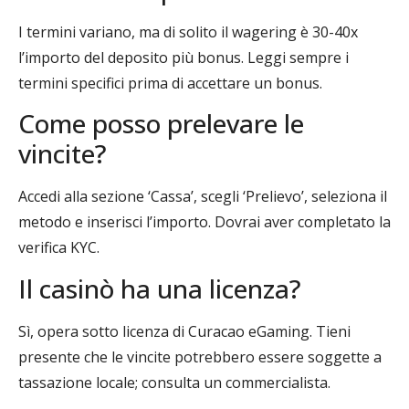
I termini variano, ma di solito il wagering è 30-40x
l’importo del deposito più bonus. Leggi sempre i
termini specifici prima di accettare un bonus.
Come posso prelevare le
vincite?
Accedi alla sezione ‘Cassa’, scegli ‘Prelievo’, seleziona il
metodo e inserisci l’importo. Dovrai aver completato la
verifica KYC.
Il casinò ha una licenza?
Sì, opera sotto licenza di Curacao eGaming. Tieni
presente che le vincite potrebbero essere soggette a
tassazione locale; consulta un commercialista.