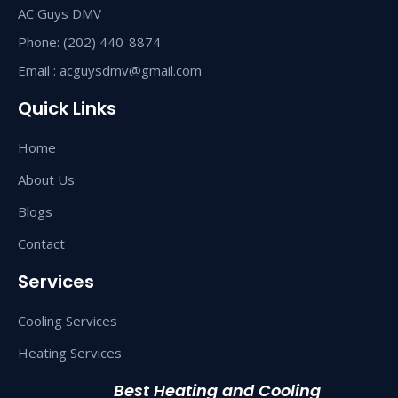
AC Guys DMV
Phone: (202) 440-8874
Email : acguysdmv@gmail.com
Quick Links
Home
About Us
Blogs
Contact
Services
Cooling Services
Heating Services
Best Heating and Cooling