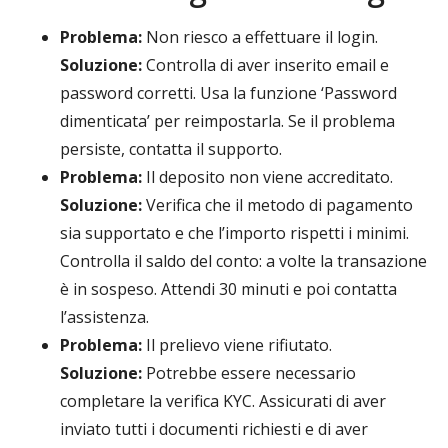
Problema:
Non riesco a effettuare il login.
Soluzione:
Controlla di aver inserito email e
password corretti. Usa la funzione ‘Password
dimenticata’ per reimpostarla. Se il problema
persiste, contatta il supporto.
Problema:
Il deposito non viene accreditato.
Soluzione:
Verifica che il metodo di pagamento
sia supportato e che l’importo rispetti i minimi.
Controlla il saldo del conto: a volte la transazione
è in sospeso. Attendi 30 minuti e poi contatta
l’assistenza.
Problema:
Il prelievo viene rifiutato.
Soluzione:
Potrebbe essere necessario
completare la verifica KYC. Assicurati di aver
inviato tutti i documenti richiesti e di aver