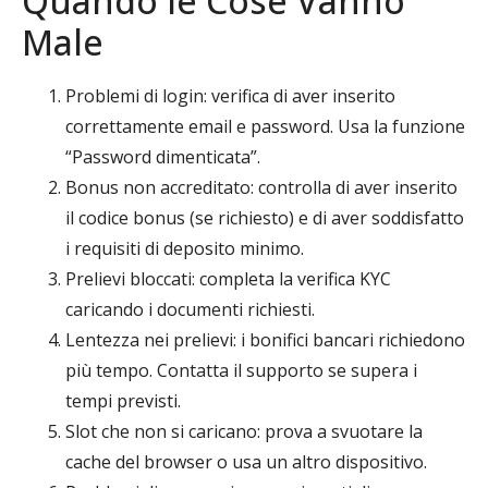
Quando le Cose Vanno
Male
Problemi di login: verifica di aver inserito
correttamente email e password. Usa la funzione
“Password dimenticata”.
Bonus non accreditato: controlla di aver inserito
il codice bonus (se richiesto) e di aver soddisfatto
i requisiti di deposito minimo.
Prelievi bloccati: completa la verifica KYC
caricando i documenti richiesti.
Lentezza nei prelievi: i bonifici bancari richiedono
più tempo. Contatta il supporto se supera i
tempi previsti.
Slot che non si caricano: prova a svuotare la
cache del browser o usa un altro dispositivo.