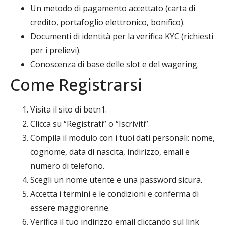
Un metodo di pagamento accettato (carta di
credito, portafoglio elettronico, bonifico).
Documenti di identità per la verifica KYC (richiesti
per i prelievi).
Conoscenza di base delle slot e del wagering.
Come Registrarsi
Visita il sito di betn1.
Clicca su “Registrati” o “Iscriviti”.
Compila il modulo con i tuoi dati personali: nome,
cognome, data di nascita, indirizzo, email e
numero di telefono.
Scegli un nome utente e una password sicura.
Accetta i termini e le condizioni e conferma di
essere maggiorenne.
Verifica il tuo indirizzo email cliccando sul link