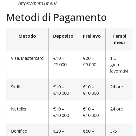
https://betn1it.eu/
Metodi di Pagamento
Metodo
Deposito
Prelievo
Tempi
medi
Visa/Mastercard
€10 –
€20 –
1-3
€5.000
€5.000
giorni
lavorativi
Skrill
€10 –
€10 –
24 ore
€10.000
€10.000
Neteller
€10 –
€10 –
24 ore
€10.000
€10.000
Bonifico
€20 –
€50 –
3-5