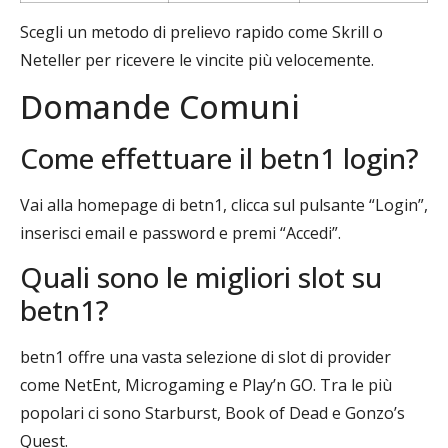
Scegli un metodo di prelievo rapido come Skrill o
Neteller per ricevere le vincite più velocemente.
Domande Comuni
Come effettuare il betn1 login?
Vai alla homepage di betn1, clicca sul pulsante “Login”,
inserisci email e password e premi “Accedi”.
Quali sono le migliori slot su
betn1?
betn1 offre una vasta selezione di slot di provider
come NetEnt, Microgaming e Play’n GO. Tra le più
popolari ci sono Starburst, Book of Dead e Gonzo’s
Quest.