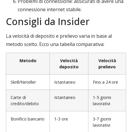
Problemi di connessione: assicurati di avere una
connessione internet stabile.
Consigli da Insider
La velocità di deposito e prelievo varia in base al
metodo scelto. Ecco una tabella comparativa:
Metodo
Velocità
Velocità
deposito
prelievo
Skrill/Neteller
Istantaneo
Fino a 24 ore
Carte di
Istantaneo
1-5 giorni
credito/debito
lavorativi
Bonifico bancario
1-3 ore
3-7 giorni
lavorativi