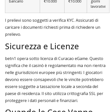
bancario
€10.000
€10.000
giorni
lavorativi
I prelievi sono soggetti a verifica KYC. Assicurati di
caricare i documenti richiesti prima di richiedere un
prelievo.
Sicurezza e Licenze
betn1 opera sotto licenza di Curacao eGame. Questo
significa che il casinò è regolamentato ma non rientra
nelle giurisdizioni europee più stringenti. I giocatori
devono essere consapevoli che le vincite potrebbero
essere soggette a tassazione locale a seconda del
paese di residenza. Il sito utilizza crittografia SSL per
proteggere i dati personali e finanziari.