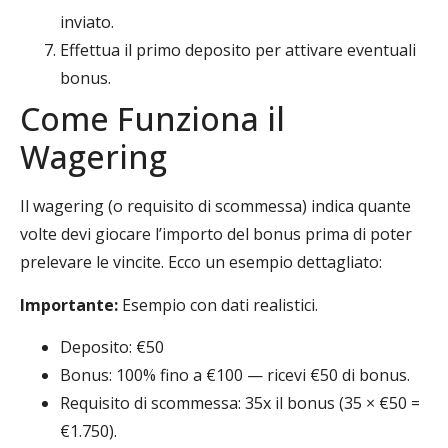
inviato.
Effettua il primo deposito per attivare eventuali
bonus.
Come Funziona il
Wagering
Il wagering (o requisito di scommessa) indica quante
volte devi giocare l’importo del bonus prima di poter
prelevare le vincite. Ecco un esempio dettagliato:
Importante:
Esempio con dati realistici.
Deposito: €50
Bonus: 100% fino a €100 — ricevi €50 di bonus.
Requisito di scommessa: 35x il bonus (35 × €50 =
€1.750).