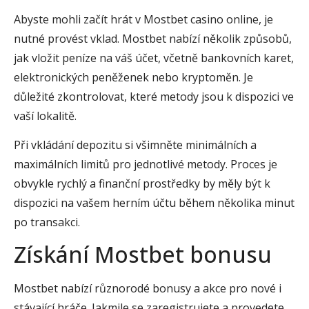
Abyste mohli začít hrát v Mostbet casino online, je
nutné provést vklad. Mostbet nabízí několik způsobů,
jak vložit peníze na váš účet, včetně bankovních karet,
elektronických peněženek nebo kryptoměn. Je
důležité zkontrolovat, které metody jsou k dispozici ve
vaší lokalitě.
Při vkládání depozitu si všimněte minimálních a
maximálních limitů pro jednotlivé metody. Proces je
obvykle rychlý a finanční prostředky by měly být k
dispozici na vašem herním účtu během několika minut
po transakci.
Získání Mostbet bonusu
Mostbet nabízí různorodé bonusy a akce pro nové i
stávající hráče. Jakmile se zaregistrujete a provedete