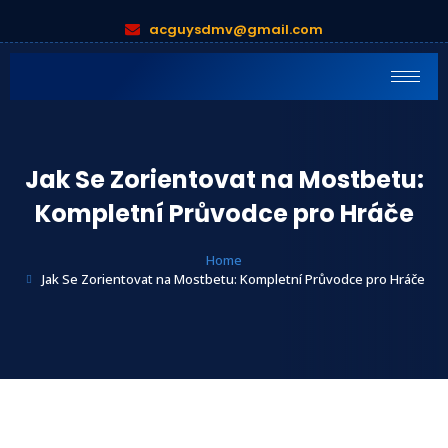
acguysdmv@gmail.com
Jak Se Zorientovat na Mostbetu:
Kompletní Průvodce pro Hráče
Home
Jak Se Zorientovat na Mostbetu: Kompletní Průvodce pro Hráče