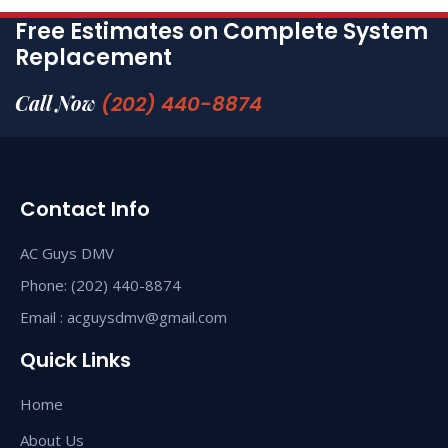
Free Estimates on Complete System
Replacement
Call Now
(202) 440-8874
Contact Info
AC Guys DMV
Phone: (202) 440-8874
Email : acguysdmv@gmail.com
Quick Links
Home
About Us