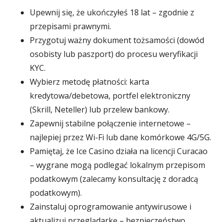
Upewnij się, że ukończyłeś 18 lat – zgodnie z
przepisami prawnymi.
Przygotuj ważny dokument tożsamości (dowód
osobisty lub paszport) do procesu weryfikacji
KYC.
Wybierz metodę płatności: karta
kredytowa/debetowa, portfel elektroniczny
(Skrill, Neteller) lub przelew bankowy.
Zapewnij stabilne połączenie internetowe –
najlepiej przez Wi-Fi lub dane komórkowe 4G/5G.
Pamiętaj, że Ice Casino działa na licencji Curacao
– wygrane mogą podlegać lokalnym przepisom
podatkowym (zalecamy konsultację z doradcą
podatkowym).
Zainstaluj oprogramowanie antywirusowe i
aktualizuj przeglądarkę – bezpieczeństwo