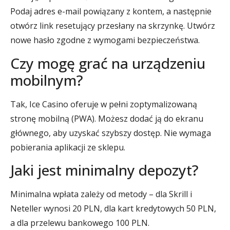
Podaj adres e-mail powiązany z kontem, a następnie
otwórz link resetujący przesłany na skrzynkę. Utwórz
nowe hasło zgodne z wymogami bezpieczeństwa.
Czy mogę grać na urządzeniu
mobilnym?
Tak, Ice Casino oferuje w pełni zoptymalizowaną
stronę mobilną (PWA). Możesz dodać ją do ekranu
głównego, aby uzyskać szybszy dostęp. Nie wymaga
pobierania aplikacji ze sklepu.
Jaki jest minimalny depozyt?
Minimalna wpłata zależy od metody – dla Skrill i
Neteller wynosi 20 PLN, dla kart kredytowych 50 PLN,
a dla przelewu bankowego 100 PLN.