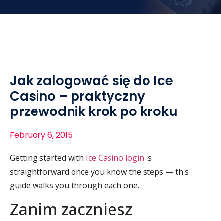
Jak zalogować się do Ice
Casino – praktyczny
przewodnik krok po kroku
February 6, 2015
Getting started with
Ice Casino login
is
straightforward once you know the steps — this
guide walks you through each one.
Zanim zaczniesz