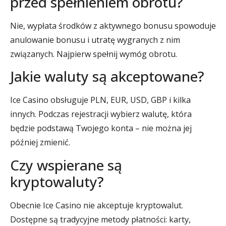
przed spełnieniem obrotu?
Nie, wypłata środków z aktywnego bonusu spowoduje
anulowanie bonusu i utratę wygranych z nim
związanych. Najpierw spełnij wymóg obrotu.
Jakie waluty są akceptowane?
Ice Casino obsługuje PLN, EUR, USD, GBP i kilka
innych. Podczas rejestracji wybierz walutę, która
będzie podstawą Twojego konta – nie można jej
później zmienić.
Czy wspierane są
kryptowaluty?
Obecnie Ice Casino nie akceptuje kryptowalut.
Dostępne są tradycyjne metody płatności: karty,