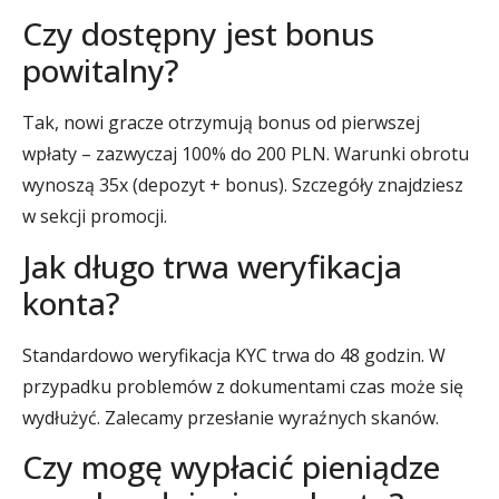
Czy dostępny jest bonus
powitalny?
Tak, nowi gracze otrzymują bonus od pierwszej
wpłaty – zazwyczaj 100% do 200 PLN. Warunki obrotu
wynoszą 35x (depozyt + bonus). Szczegóły znajdziesz
w sekcji promocji.
Jak długo trwa weryfikacja
konta?
Standardowo weryfikacja KYC trwa do 48 godzin. W
przypadku problemów z dokumentami czas może się
wydłużyć. Zalecamy przesłanie wyraźnych skanów.
Czy mogę wypłacić pieniądze