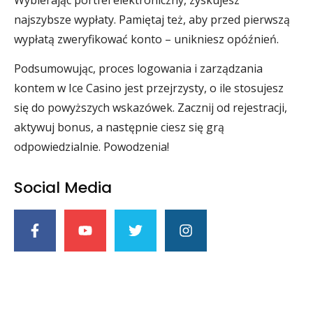
najszybsze wypłaty. Pamiętaj też, aby przed pierwszą
wypłatą zweryfikować konto – unikniesz opóźnień.
Podsumowując, proces logowania i zarządzania
kontem w Ice Casino jest przejrzysty, o ile stosujesz
się do powyższych wskazówek. Zacznij od rejestracji,
aktywuj bonus, a następnie ciesz się grą
odpowiedzialnie. Powodzenia!
Social Media