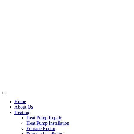
Home
About Us
Heating
Heat Pump Repair
Heat Pump Installation
Furnace Repair
Furnace Installation