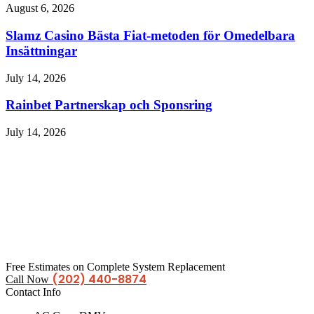
August 6, 2026
Slamz Casino Bästa Fiat-metoden för Omedelbara
Insättningar
July 14, 2026
Rainbet Partnerskap och Sponsring
July 14, 2026
Free Estimates on Complete System Replacement
(202) 440-8874
Call Now
Contact Info