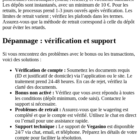
Les dépôts sont instantanés, avec un minimum de 10 €. Pour les
retraits, le processus prend 1-3 jours ouvrés après vérification. Les
limites de retrait varient ; vérifiez les plafonds dans les termes.
Assurez-vous que la méthode de retrait correspond à celle du dépôt
pour éviter les retards.
Dépannage : vérification et support
Si vous rencontrez des problèmes avec le bonus ou les transactions,
voici des solutions :
Vérification de compte :
Soumettez les documents requis
(ID et justificatif de domicile) via l’application ou le site. Le
traitement prend 24-48 heures. En cas de rejet, vérifiez la
clarté des documents.
Bonus non activé :
Vérifiez que vous avez répondu à toutes
les conditions (dépôt minimum, code saisi). Contactez le
support si nécessaire.
Problèmes de retrait :
Assurez-vous que le wagering est
complèté et que le compte est vérifié. Utilisez le chat en direct
ou l’email pour une assistance rapide.
Support technique :
Le support de
Vegasino
est disponible
24/7 via chat, email, et téléphone. Préparez les détails de votre
compte pour faciliter la résolution.