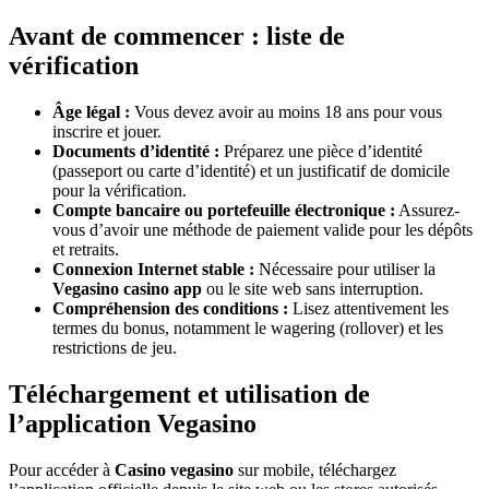
Avant de commencer : liste de
vérification
Âge légal :
Vous devez avoir au moins 18 ans pour vous
inscrire et jouer.
Documents d’identité :
Préparez une pièce d’identité
(passeport ou carte d’identité) et un justificatif de domicile
pour la vérification.
Compte bancaire ou portefeuille électronique :
Assurez-
vous d’avoir une méthode de paiement valide pour les dépôts
et retraits.
Connexion Internet stable :
Nécessaire pour utiliser la
Vegasino casino app
ou le site web sans interruption.
Compréhension des conditions :
Lisez attentivement les
termes du bonus, notamment le wagering (rollover) et les
restrictions de jeu.
Téléchargement et utilisation de
l’application Vegasino
Pour accéder à
Casino vegasino
sur mobile, téléchargez