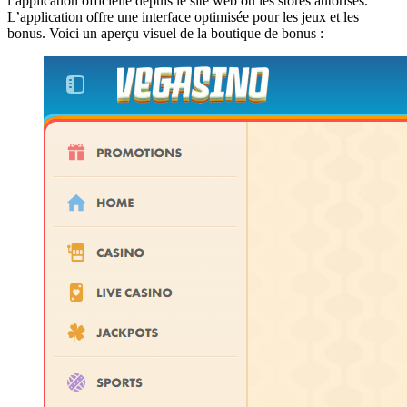
l’application officielle depuis le site web ou les stores autorisés.
L’application offre une interface optimisée pour les jeux et les
bonus. Voici un aperçu visuel de la boutique de bonus :