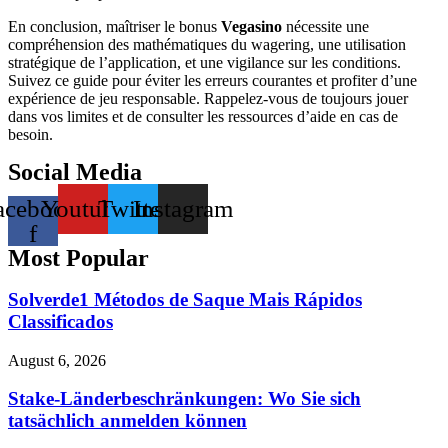
En conclusion, maîtriser le bonus
Vegasino
nécessite une
compréhension des mathématiques du wagering, une utilisation
stratégique de l’application, et une vigilance sur les conditions.
Suivez ce guide pour éviter les erreurs courantes et profiter d’une
expérience de jeu responsable. Rappelez-vous de toujours jouer
dans vos limites et de consulter les ressources d’aide en cas de
besoin.
Social Media
acebook-
Youtube
Twitter
Instagram
f
Most Popular
Solverde1 Métodos de Saque Mais Rápidos
Classificados
August 6, 2026
Stake-Länderbeschränkungen: Wo Sie sich
tatsächlich anmelden können