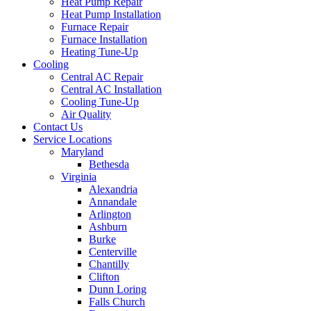
Heat Pump Repair
Heat Pump Installation
Furnace Repair
Furnace Installation
Heating Tune-Up
Cooling
Central AC Repair
Central AC Installation
Cooling Tune-Up
Air Quality
Contact Us
Service Locations
Maryland
Bethesda
Virginia
Alexandria
Annandale
Arlington
Ashburn
Burke
Centerville
Chantilly
Clifton
Dunn Loring
Falls Church