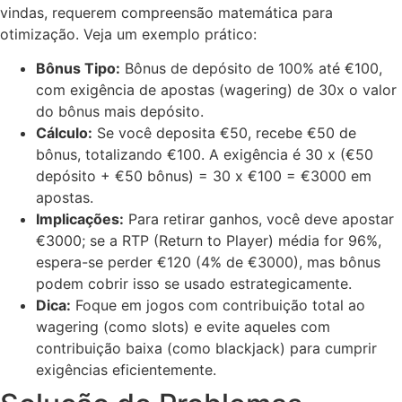
vindas, requerem compreensão matemática para
otimização. Veja um exemplo prático:
Bônus Tipo:
Bônus de depósito de 100% até €100,
com exigência de apostas (wagering) de 30x o valor
do bônus mais depósito.
Cálculo:
Se você deposita €50, recebe €50 de
bônus, totalizando €100. A exigência é 30 x (€50
depósito + €50 bônus) = 30 x €100 = €3000 em
apostas.
Implicações:
Para retirar ganhos, você deve apostar
€3000; se a RTP (Return to Player) média for 96%,
espera-se perder €120 (4% de €3000), mas bônus
podem cobrir isso se usado estrategicamente.
Dica:
Foque em jogos com contribuição total ao
wagering (como slots) e evite aqueles com
contribuição baixa (como blackjack) para cumprir
exigências eficientemente.