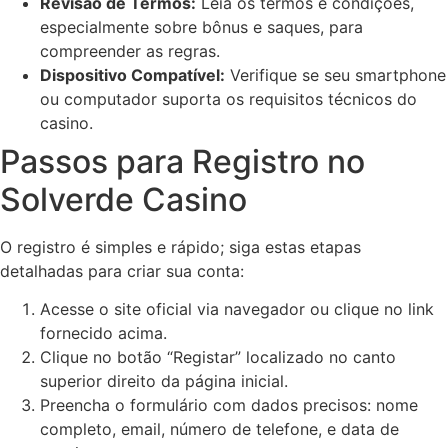
Revisão de Termos:
Leia os termos e condições,
especialmente sobre bônus e saques, para
compreender as regras.
Dispositivo Compatível:
Verifique se seu smartphone
ou computador suporta os requisitos técnicos do
casino.
Passos para Registro no
Solverde Casino
O registro é simples e rápido; siga estas etapas
detalhadas para criar sua conta:
Acesse o site oficial via navegador ou clique no link
fornecido acima.
Clique no botão “Registar” localizado no canto
superior direito da página inicial.
Preencha o formulário com dados precisos: nome
completo, email, número de telefone, e data de