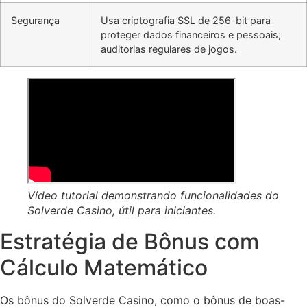
Segurança
Usa criptografia SSL de 256-bit para
proteger dados financeiros e pessoais;
auditorias regulares de jogos.
Vídeo tutorial demonstrando funcionalidades do
Solverde Casino, útil para iniciantes.
Estratégia de Bônus com
Cálculo Matemático
Os bônus do Solverde Casino, como o bônus de boas-