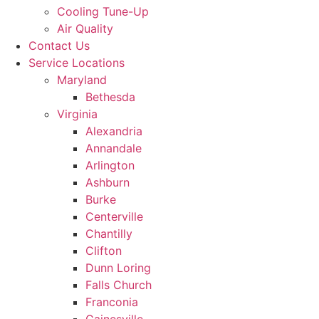
Cooling Tune-Up
Air Quality
Contact Us
Service Locations
Maryland
Bethesda
Virginia
Alexandria
Annandale
Arlington
Ashburn
Burke
Centerville
Chantilly
Clifton
Dunn Loring
Falls Church
Franconia