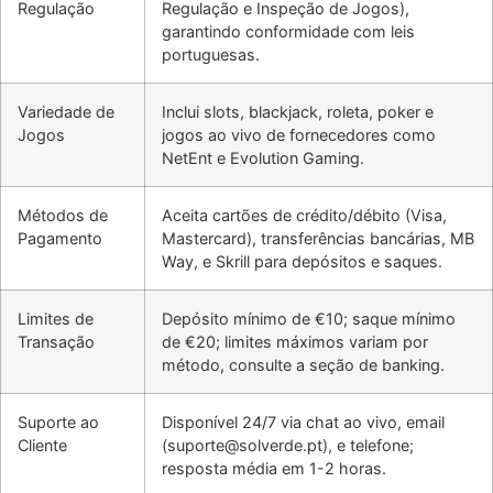
Regulação
Regulação e Inspeção de Jogos),
garantindo conformidade com leis
portuguesas.
Variedade de
Inclui slots, blackjack, roleta, poker e
Jogos
jogos ao vivo de fornecedores como
NetEnt e Evolution Gaming.
Métodos de
Aceita cartões de crédito/débito (Visa,
Pagamento
Mastercard), transferências bancárias, MB
Way, e Skrill para depósitos e saques.
Limites de
Depósito mínimo de €10; saque mínimo
Transação
de €20; limites máximos variam por
método, consulte a seção de banking.
Suporte ao
Disponível 24/7 via chat ao vivo, email
Cliente
(suporte@solverde.pt), e telefone;
resposta média em 1-2 horas.