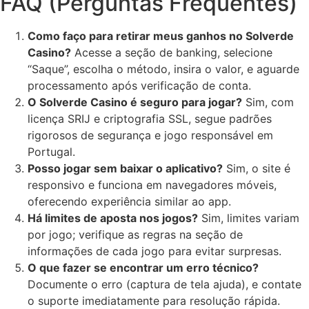
FAQ (Perguntas Frequentes)
Como faço para retirar meus ganhos no Solverde
Casino?
Acesse a seção de banking, selecione
“Saque”, escolha o método, insira o valor, e aguarde
processamento após verificação de conta.
O Solverde Casino é seguro para jogar?
Sim, com
licença SRIJ e criptografia SSL, segue padrões
rigorosos de segurança e jogo responsável em
Portugal.
Posso jogar sem baixar o aplicativo?
Sim, o site é
responsivo e funciona em navegadores móveis,
oferecendo experiência similar ao app.
Há limites de aposta nos jogos?
Sim, limites variam
por jogo; verifique as regras na seção de
informações de cada jogo para evitar surpresas.
O que fazer se encontrar um erro técnico?
Documente o erro (captura de tela ajuda), e contate
o suporte imediatamente para resolução rápida.