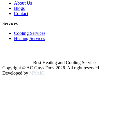
About Us
Blogs
Contact
Services
Cooling Services
Heating Services
Best Heating and Cooling Services
Copyright © AC Guys Dmv 2026. All right reserved.
Developed by
MYAIO