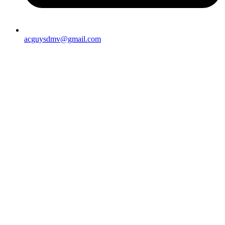
acguysdmv@gmail.com