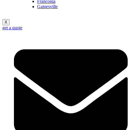
Franconia
Gainesville
X
get a quote