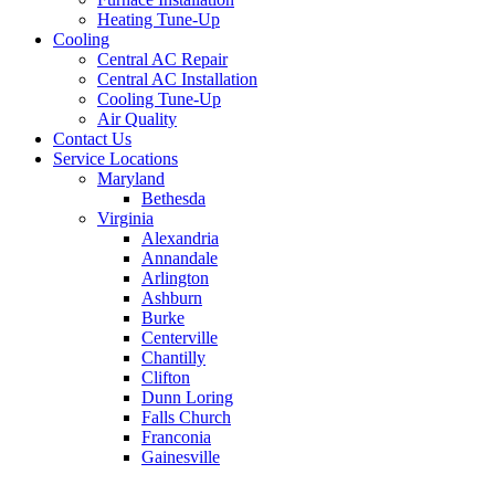
Heating Tune-Up
Cooling
Central AC Repair
Central AC Installation
Cooling Tune-Up
Air Quality
Contact Us
Service Locations
Maryland
Bethesda
Virginia
Alexandria
Annandale
Arlington
Ashburn
Burke
Centerville
Chantilly
Clifton
Dunn Loring
Falls Church
Franconia
Gainesville