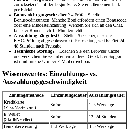
zurücksetzen“ auf der Login‑Seite. Sie erhalten einen Link
per E‑Mail.
Bonus nicht gutgeschrieben?
– Prüfen Sie die
Bonusbedingungen: Manche Boni erfordern einen Bonuscode
oder eine Mindesteinzahlung. Wenden Sie sich an den Chat,
falls der Bonus nach 15 Minuten fehlt.
Auszahlung hängt fest?
– Stellen Sie sicher, dass die
KYC‑Prüfung abgeschlossen ist. Bearbeitungszeit beträgt 24–
48 Stunden nach Freigabe.
Technische Störung?
– Löschen Sie den Browser‑Cache
und versuchen Sie es mit einem anderen Gerät. Der Support
ist rund um die Uhr per E‑Mail erreichbar.
Wissenswertes: Einzahlungs‑ vs.
Auszahlungsgeschwindigkeit
Zahlungsmethode
Einzahlungsdauer
Auszahlungsdauer
Kreditkarte
Sofort
1–3 Werktage
(Visa/Mastercard)
E‑Wallet
Sofort
12–24 Stunden
(Skrill/Neteller)
Banküberweisung
1–3 Werktage
3–5 Werktage