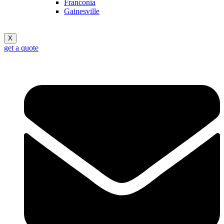
Franconia
Gainesville
X
get a quote