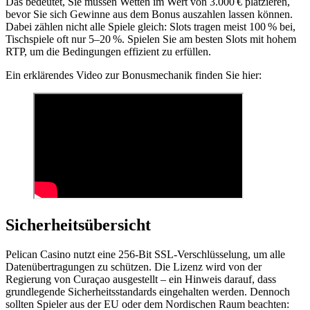
Das bedeutet, Sie müssen Wetten im Wert von 3.000 € platzieren,
bevor Sie sich Gewinne aus dem Bonus auszahlen lassen können.
Dabei zählen nicht alle Spiele gleich: Slots tragen meist 100 % bei,
Tischspiele oft nur 5–20 %. Spielen Sie am besten Slots mit hohem
RTP, um die Bedingungen effizient zu erfüllen.
Ein erklärendes Video zur Bonusmechanik finden Sie hier:
Sicherheitsübersicht
Pelican Casino nutzt eine 256‑Bit SSL‑Verschlüsselung, um alle
Datenübertragungen zu schützen. Die Lizenz wird von der
Regierung von Curaçao ausgestellt – ein Hinweis darauf, dass
grundlegende Sicherheitsstandards eingehalten werden. Dennoch
sollten Spieler aus der EU oder dem Nordischen Raum beachten: