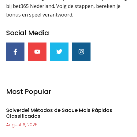
bij bet365 Nederland. Volg de stappen, bereken je
bonus en speel verantwoord.
Social Media
Most Popular
Solverde1 Métodos de Saque Mais Rápidos
Classificados
August 6, 2026