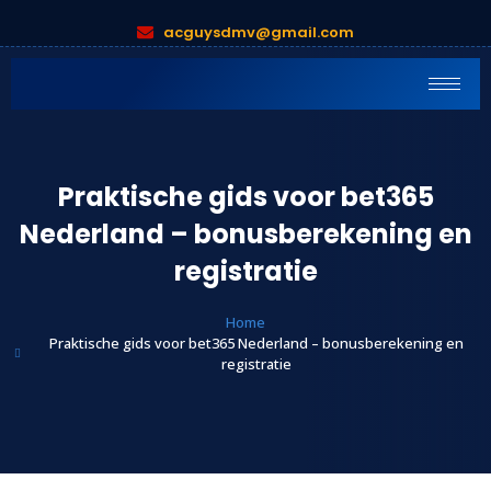
acguysdmv@gmail.com
Praktische gids voor bet365
Nederland – bonusberekening en
registratie
Home
Praktische gids voor bet365 Nederland – bonusberekening en
registratie