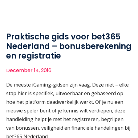
Praktische gids voor bet365
Nederland – bonusberekening
en registratie
December 14, 2016
De meeste iGaming-gidsen zijn vaag. Deze niet – elke
stap hier is specifiek, uitvoerbaar en gebaseerd op
hoe het platform daadwerkelijk werkt. Of je nu een
nieuwe speler bent of je kennis wilt verdiepen, deze
handleiding helpt je met het registreren, begrijpen
van bonussen, veiligheid en financiële handelingen bij
bet365 Nederland.