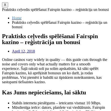
X
Praktisks ceļvedis spēlēšanai Fairspin kazino – reģistrācija un bonusi
Home
Praktisks ceļvedis spēlēšanai Fairspin kazino – reģistrācija un
bonusi
Praktisks ceļvedis spēlēšanai Fairspin
kazino – reģistrācija un bonusi
April 12, 2018
Online casinos vary widely in quality — this guide cuts through the
noise and covers only what actually matters for a smooth
experience. Šajā rakstā soli pa solim apskatīsim, kā sākt spēlēt
Fairspin kazino, kā aprēķināt bonusus un ko darīt, ja rodas
problēmas. Visi piemēri ir balstīti uz tipiskiem noteikumiem, kas
sastopami tiešsaistes kazino.
Kas Jums nepieciešams, lai sāktu
Stabils interneta pieslēgums – ieteicams vismaz 10 Mbps.
Mūsdienīga ierīce: dators, planšete vai viedtālrunis. Fairspin