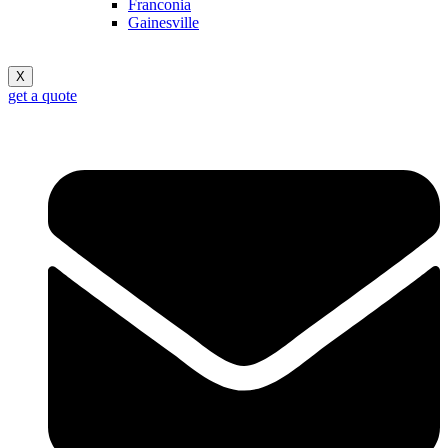
Franconia
Gainesville
X
get a quote