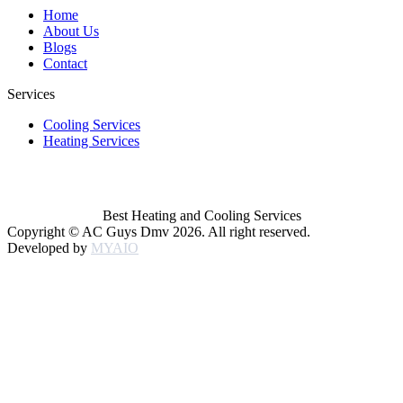
Home
About Us
Blogs
Contact
Services
Cooling Services
Heating Services
Best Heating and Cooling Services
Copyright © AC Guys Dmv 2026. All right reserved.
Developed by
MYAIO