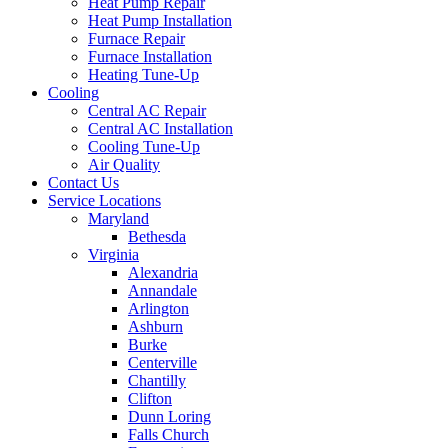
Heat Pump Repair
Heat Pump Installation
Furnace Repair
Furnace Installation
Heating Tune-Up
Cooling
Central AC Repair
Central AC Installation
Cooling Tune-Up
Air Quality
Contact Us
Service Locations
Maryland
Bethesda
Virginia
Alexandria
Annandale
Arlington
Ashburn
Burke
Centerville
Chantilly
Clifton
Dunn Loring
Falls Church