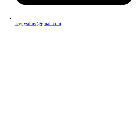
acguysdmv@gmail.com