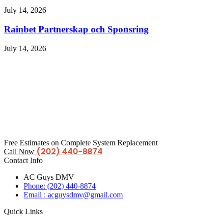
July 14, 2026
Rainbet Partnerskap och Sponsring
July 14, 2026
Free Estimates on Complete System Replacement
(202) 440-8874
Call Now
Contact Info
AC Guys DMV
Phone: (202) 440-8874
Email : acguysdmv@gmail.com
Quick Links