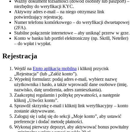
Ważny dokument tożsamości (dowód osobisty lub paszport) –
niezbędny do weryfikacji KYC.
Aktywny adres e-mail – na niego otrzymasz link
potwierdzający rejestrację.
Numer telefonu komórkowego – do weryfikacji dwuetapowej
(2FA).
Stabilne połączenie internetowe – aby uniknąć przerw w grze.
Konto w banku lub portfel elektroniczny (np. Skrill, Neteller)
– do wpłat i wypłat.
Rejestracja
Wejdź na
Etoto aplikacja mobilna
i kliknij przycisk
„Rejestracja” (lub „Załóż konto”).
Wypełnij formularz: podaj adres e-mail, wybierz nazwę
użytkownika i hasło, a także wprowadź dane osobowe (imię,
nazwisko, datę urodzenia, adres zamieszkania).
Zaakceptuj regulamin i politykę prywatności, a następnie
kliknij „Utwórz konto”.
Sprawdź skrzynkę e-mail i kliknij link weryfikacyjny – konto
zostanie aktywowane.
Zaloguj się i udaj się do sekcji „Moje konto”, aby ustawić
preferencje i dodać metodę płatności.
Wykonaj pierwszy depozyt, aby aktywować bonus powitalny