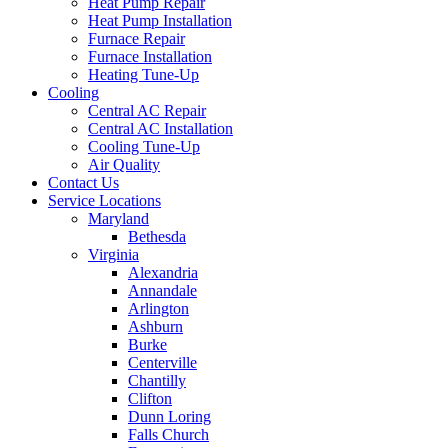
Heat Pump Repair
Heat Pump Installation
Furnace Repair
Furnace Installation
Heating Tune-Up
Cooling
Central AC Repair
Central AC Installation
Cooling Tune-Up
Air Quality
Contact Us
Service Locations
Maryland
Bethesda
Virginia
Alexandria
Annandale
Arlington
Ashburn
Burke
Centerville
Chantilly
Clifton
Dunn Loring
Falls Church