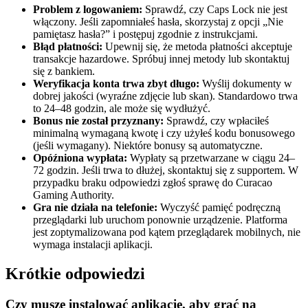
Problem z logowaniem:
Sprawdź, czy Caps Lock nie jest
włączony. Jeśli zapomniałeś hasła, skorzystaj z opcji „Nie
pamiętasz hasła?” i postępuj zgodnie z instrukcjami.
Błąd płatności:
Upewnij się, że metoda płatności akceptuje
transakcje hazardowe. Spróbuj innej metody lub skontaktuj
się z bankiem.
Weryfikacja konta trwa zbyt długo:
Wyślij dokumenty w
dobrej jakości (wyraźne zdjęcie lub skan). Standardowo trwa
to 24–48 godzin, ale może się wydłużyć.
Bonus nie został przyznany:
Sprawdź, czy wpłaciłeś
minimalną wymaganą kwotę i czy użyłeś kodu bonusowego
(jeśli wymagany). Niektóre bonusy są automatyczne.
Opóźniona wypłata:
Wypłaty są przetwarzane w ciągu 24–
72 godzin. Jeśli trwa to dłużej, skontaktuj się z supportem. W
przypadku braku odpowiedzi zgłoś sprawę do Curacao
Gaming Authority.
Gra nie działa na telefonie:
Wyczyść pamięć podręczną
przeglądarki lub uruchom ponownie urządzenie. Platforma
jest zoptymalizowana pod kątem przeglądarek mobilnych, nie
wymaga instalacji aplikacji.
Krótkie odpowiedzi
Czy muszę instalować aplikację, aby grać na