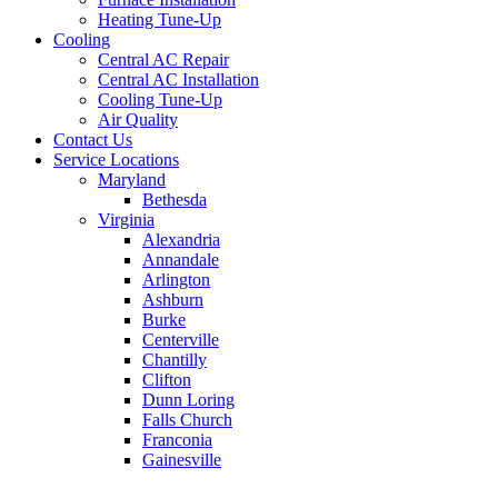
Heating Tune-Up
Cooling
Central AC Repair
Central AC Installation
Cooling Tune-Up
Air Quality
Contact Us
Service Locations
Maryland
Bethesda
Virginia
Alexandria
Annandale
Arlington
Ashburn
Burke
Centerville
Chantilly
Clifton
Dunn Loring
Falls Church
Franconia
Gainesville