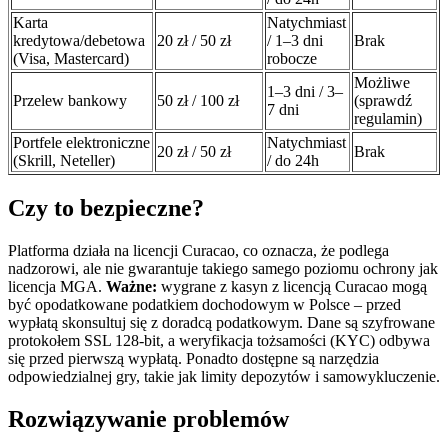
Karta
Natychmiast
kredytowa/debetowa
20 zł / 50 zł
/ 1–3 dni
Brak
(Visa, Mastercard)
robocze
Możliwe
1–3 dni / 3–
Przelew bankowy
50 zł / 100 zł
(sprawdź
7 dni
regulamin)
Portfele elektroniczne
Natychmiast
20 zł / 50 zł
Brak
(Skrill, Neteller)
/ do 24h
Czy to bezpieczne?
Platforma działa na licencji Curacao, co oznacza, że podlega
nadzorowi, ale nie gwarantuje takiego samego poziomu ochrony jak
licencja MGA.
Ważne:
wygrane z kasyn z licencją Curacao mogą
być opodatkowane podatkiem dochodowym w Polsce – przed
wypłatą skonsultuj się z doradcą podatkowym. Dane są szyfrowane
protokołem SSL 128-bit, a weryfikacja tożsamości (KYC) odbywa
się przed pierwszą wypłatą. Ponadto dostępne są narzędzia
odpowiedzialnej gry, takie jak limity depozytów i samowykluczenie.
Rozwiązywanie problemów