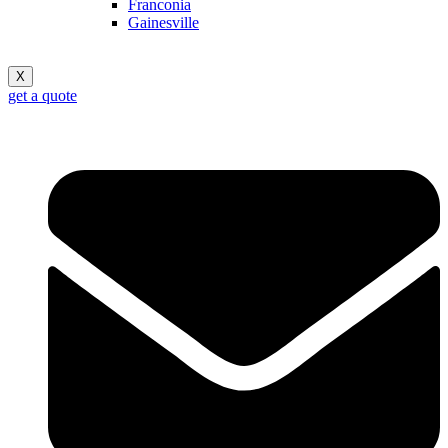
Franconia
Gainesville
X
get a quote