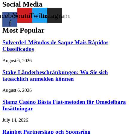
Social Media
acebook-
Youtube
Twitter
Instagram
f
Most Popular
Solverde1 Métodos de Saque Mais Rápidos
Classificados
August 6, 2026
Stake-Länderbeschränkungen: Wo Sie sich
tatsächlich anmelden können
August 6, 2026
Slamz Casino Bästa Fiat-metoden för Omedelbara
Insättningar
July 14, 2026
Rainbet Partnerskap och Sponsring