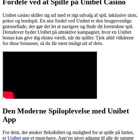
Fordele ved at Spille på Unibet Casino
Unibet casino skiller sig ud med et rigt udvalg af spil, inklusive slots,
poker og bordspil. En stor fordel ved Unibet er den brugervenlige
grænseflade, der gør det let at navigere og finde dit foretrukne spil.
Derudover byder Unibet på attraktive kampagner, hvor en Unibet
bonus kan give dig ekstra værdi, når du spiller. Tjek altid vilkårene
for disse bonusser, så du får mest muligt ud af dem.
Den Moderne Spiloplevelse med Unibet
App
For dem, der ønsker fleksibilitet og mulighed for at spille på farten,
er
Unibet app
et must-have. App’en giver adgang til alle de samme