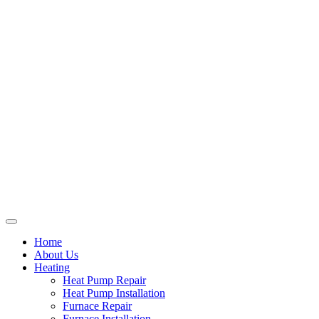
Home
About Us
Heating
Heat Pump Repair
Heat Pump Installation
Furnace Repair
Furnace Installation