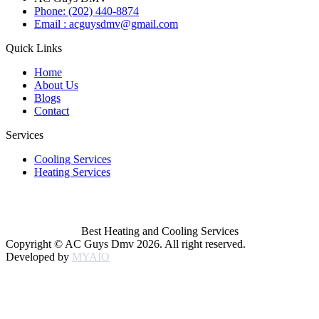
Phone: (202) 440-8874
Email : acguysdmv@gmail.com
Quick Links
Home
About Us
Blogs
Contact
Services
Cooling Services
Heating Services
Best Heating and Cooling Services
Copyright © AC Guys Dmv 2026. All right reserved.
Developed by
MYAIO