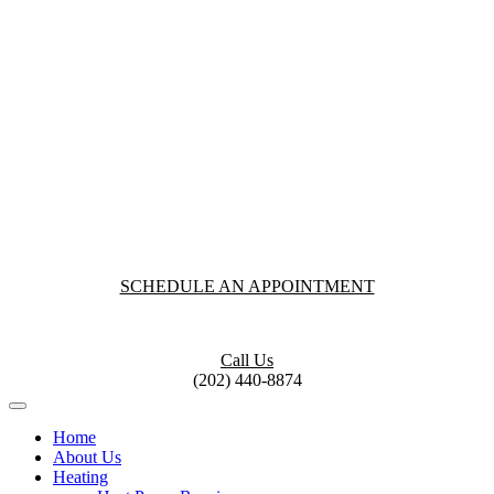
SCHEDULE AN APPOINTMENT
Call Us
(202) 440-8874
Home
About Us
Heating