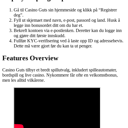
Gå til Casino Guts sin hjemmeside og klikk på “Registrer
deg”.
Fyll ut skjemaet med navn, e-post, passord og land. Husk å
legge inn bonusordet ditt om du har et.
Bekreft kontoen via e-postlenken. Deretter kan du logge inn
og gjøre ditt første innskudd.
Fullfør KYC-verifisering ved å laste opp ID og adressebevis.
Dette må være gjort før du kan ta ut penger.
Features Overview
Casino Guts tilbyr et bredt spillutvalg, inkludert spilleautomater,
bordspill og live casino. Nykommere får ofte en velkomstbonus,
men les alltid vilkårene.