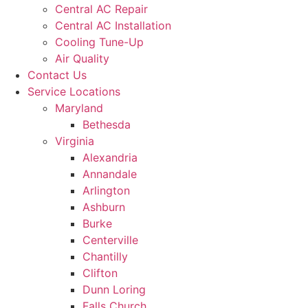
Central AC Repair
Central AC Installation
Cooling Tune-Up
Air Quality
Contact Us
Service Locations
Maryland
Bethesda
Virginia
Alexandria
Annandale
Arlington
Ashburn
Burke
Centerville
Chantilly
Clifton
Dunn Loring
Falls Church