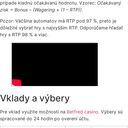
prípade kladnú očakávanú hodnotu. Vzorec:
Očakávaný
zisk = Bonus – (Wagering × (1 – RTP))
.
Pozor: Väčšina automatov má RTP pod 97 %, preto je
dôležité vybrať hry s najvyšším RTP. Odporúčame hľadať
hry s RTP 98 % a viac.
Vklady a výbery
Pre vklad využite možnosti na
Betfred casino
. Výbery sú
spracované do 24 hodín po overení účtu.