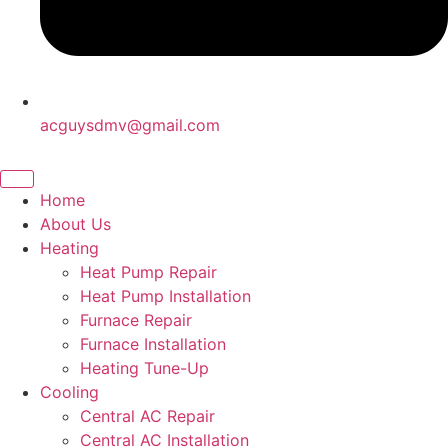
acguysdmv@gmail.com
Home
About Us
Heating
Heat Pump Repair
Heat Pump Installation
Furnace Repair
Furnace Installation
Heating Tune-Up
Cooling
Central AC Repair
Central AC Installation