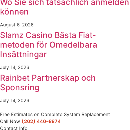
Wo Sie sich tatsächlich anmelden
können
August 6, 2026
Slamz Casino Bästa Fiat-
metoden för Omedelbara
Insättningar
July 14, 2026
Rainbet Partnerskap och
Sponsring
July 14, 2026
Free Estimates on Complete System Replacement
(202) 440-8874
Call Now
Contact Info