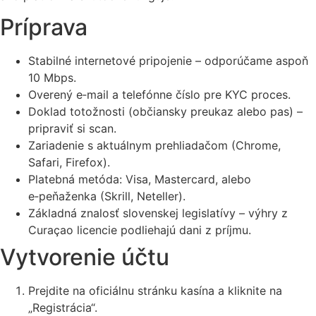
Príprava
Stabilné internetové pripojenie – odporúčame aspoň
10 Mbps.
Overený e‑mail a telefónne číslo pre KYC proces.
Doklad totožnosti (občiansky preukaz alebo pas) –
pripraviť si scan.
Zariadenie s aktuálnym prehliadačom (Chrome,
Safari, Firefox).
Platebná metóda: Visa, Mastercard, alebo
e‑peňaženka (Skrill, Neteller).
Základná znalosť slovenskej legislatívy – výhry z
Curaçao licencie podliehajú dani z príjmu.
Vytvorenie účtu
Prejdite na oficiálnu stránku kasína a kliknite na
„Registrácia“.