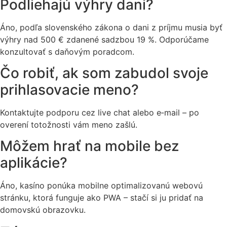
Podliehajú výhry dani?
Áno, podľa slovenského zákona o dani z príjmu musia byť
výhry nad 500 € zdanené sadzbou 19 %. Odporúčame
konzultovať s daňovým poradcom.
Čo robiť, ak som zabudol svoje
prihlasovacie meno?
Kontaktujte podporu cez live chat alebo e‑mail – po
overení totožnosti vám meno zašlú.
Môžem hrať na mobile bez
aplikácie?
Áno, kasíno ponúka mobilne optimalizovanú webovú
stránku, ktorá funguje ako PWA – stačí si ju pridať na
domovskú obrazovku.