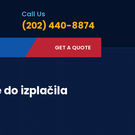
Call Us
(202) 440-8874
GET A QUOTE
 do izplačila