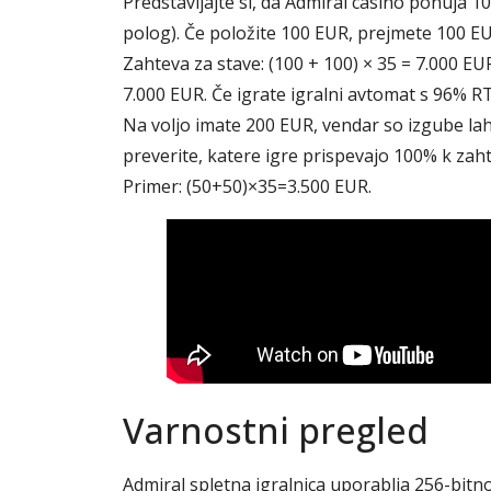
Predstavljajte si, da Admiral casino ponuja
polog). Če položite 100 EUR, prejmete 100 E
Zahteva za stave: (100 + 100) × 35 = 7.000 E
7.000 EUR. Če igrate igralni avtomat s 96% RT
Na voljo imate 200 EUR, vendar so izgube lah
preverite, katere igre prispevajo 100% k zah
Primer: (50+50)×35=3.500 EUR.
Varnostni pregled
Admiral spletna igralnica uporablja 256-bitno