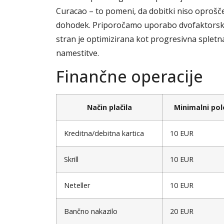
Curacao – to pomeni, da dobitki niso oproščeni
dohodek. Priporočamo uporabo dvofaktorske a
stran je optimizirana kot progresivna spletn
namestitve.
Finančne operacije
Način plačila
Minimalni po
Kreditna/debitna kartica
10 EUR
Skrill
10 EUR
Neteller
10 EUR
Bančno nakazilo
20 EUR