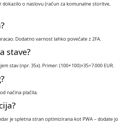
er dokazilo o naslovu (račun za komunalne storitve,
n?
Curacao. Dodatno varnost lahko povečate z 2FA.
a stave?
em stav (npr. 35x). Primer: (100+100)×35=7.000 EUR.
g?
od načina plačila.
cija?
dar je spletna stran optimizirana kot PWA – dodate jo