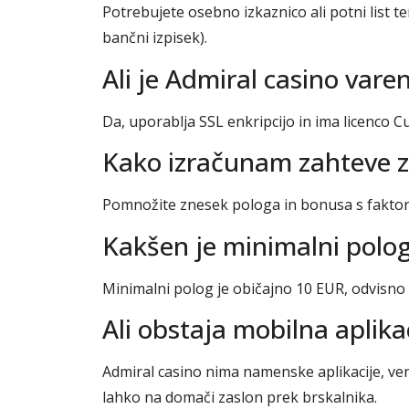
Potrebujete osebno izkaznico ali potni list t
bančni izpisek).
Ali je Admiral casino vare
Da, uporablja SSL enkripcijo in ima licenco 
Kako izračunam zahteve z
Pomnožite znesek pologa in bonusa s faktorj
Kakšen je minimalni polo
Minimalni polog je običajno 10 EUR, odvisno 
Ali obstaja mobilna aplika
Admiral casino nima namenske aplikacije, ven
lahko na domači zaslon prek brskalnika.