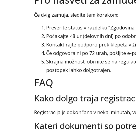
Če dvig zamuja, sledite tem korakom:
Preverite status v razdelku “Zgodovina t
Počakajte 48 ur (delovnih dni) po odobri
Kontaktirajte podporo prek klepeta v živ
Če odgovora ni po 72 urah, pošljite e-
Skrajna možnost: obrnite se na regulat
postopek lahko dolgotrajen.
FAQ
Kako dolgo traja registrac
Registracija je dokončana v nekaj minutah, ve
Kateri dokumenti so potreb