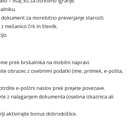
avo – vsaj 3G za osnovno igranje.
alniku.
i dokument za morebitno preverjanje starosti.
z mešanico črk in številk.
ijo.
ome prek brskalnika na mobilni napravi.
nite obrazec z osebnimi podatki (ime, priimek, e-pošta,
otrdite e-poštni naslov prek prejete povezave.
ete z nalaganjem dokumenta (osebna izkaznica ali
elji aktivirajte bonus dobrodošlice.