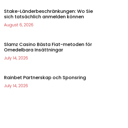
Stake-Länderbeschränkungen: Wo Sie
sich tatsächlich anmelden können
August 6, 2026
Slamz Casino Bästa Fiat-metoden för
Omedelbara Insättningar
July 14, 2026
Rainbet Partnerskap och Sponsring
July 14, 2026