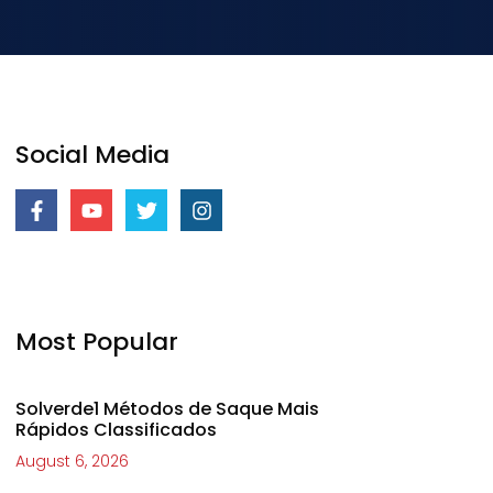
Social Media
Most Popular
Solverde1 Métodos de Saque Mais
Rápidos Classificados
August 6, 2026