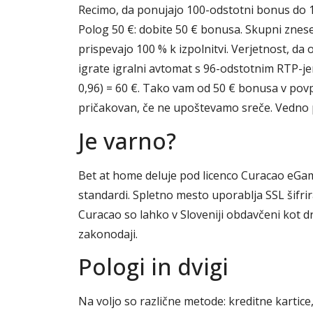
Recimo, da ponujajo 100-odstotni bonus do 
Polog 50 €: dobite 50 € bonusa. Skupni znesek 
prispevajo 100 % k izpolnitvi. Verjetnost, da 
igrate igralni avtomat s 96-odstotnim RTP-jem
0,96) = 60 €. Tako vam od 50 € bonusa v povp
pričakovan, če ne upoštevamo sreče. Vedno 
Je varno?
Bet at home deluje pod licenco Curacao eGam
standardi. Spletno mesto uporablja SSL šifri
Curacao so lahko v Sloveniji obdavčeni kot 
zakonodaji.
Pologi in dvigi
Na voljo so različne metode: kreditne kartice,