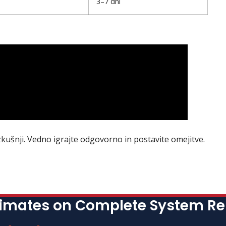
3–7 dni
kušnji. Vedno igrajte odgovorno in postavite omejitve.
timates on Complete System R