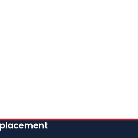
eplacement