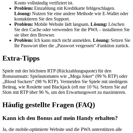
Konto vollständig verifiziert ist.
Problem:
Einzahlung mit Kreditkarte fehlgeschlagen.
Lösung:
Nutzen Sie eine andere Methode wie E-Wallet oder
kontaktieren Sie den Support.
Problem:
Mobile Website lädt langsam.
Lösung:
Löschen
Sie den Cache oder verwenden Sie die PWA – installieren Sie
sie über den Browser.
Problem:
Ich kann mich nicht anmelden.
Lösung:
Setzen Sie
Ihr Passwort über die „Passwort vergessen“-Funktion zurück.
Extra-Tipps
Spiele mit der höchsten RTP (Rückzahlungsquote) für den
Bonusumsatz: Spielautomaten wie „Mega Joker“ (99 % RTP) oder
„Blood Suckers“ (98 % RTP). Vermeiden Sie Spiele mit niedrigem
Beitrag, wie Roulette und Blackjack (oft nur 10 %). Setzen Sie auf
Slots mit RTP über 96 %, um den Erwartungswert zu maximieren.
Häufig gestellte Fragen (FAQ)
Kann ich den Bonus auf mein Handy erhalten?
Ja, die mobile-optimierte Website und die PWA unterstützen alle