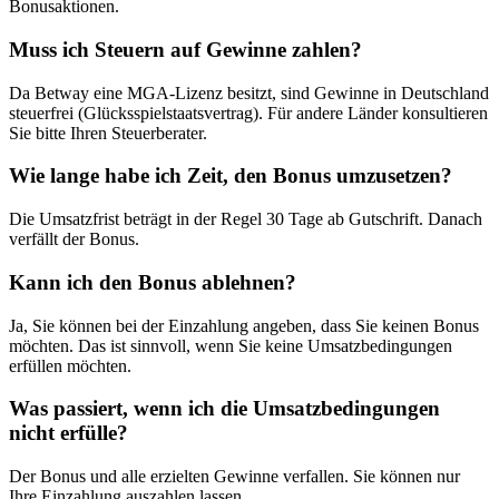
Bonusaktionen.
Muss ich Steuern auf Gewinne zahlen?
Da Betway eine MGA-Lizenz besitzt, sind Gewinne in Deutschland
steuerfrei (Glücksspielstaatsvertrag). Für andere Länder konsultieren
Sie bitte Ihren Steuerberater.
Wie lange habe ich Zeit, den Bonus umzusetzen?
Die Umsatzfrist beträgt in der Regel 30 Tage ab Gutschrift. Danach
verfällt der Bonus.
Kann ich den Bonus ablehnen?
Ja, Sie können bei der Einzahlung angeben, dass Sie keinen Bonus
möchten. Das ist sinnvoll, wenn Sie keine Umsatzbedingungen
erfüllen möchten.
Was passiert, wenn ich die Umsatzbedingungen
nicht erfülle?
Der Bonus und alle erzielten Gewinne verfallen. Sie können nur
Ihre Einzahlung auszahlen lassen.