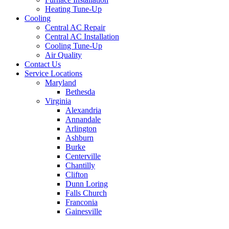
Heating Tune-Up
Cooling
Central AC Repair
Central AC Installation
Cooling Tune-Up
Air Quality
Contact Us
Service Locations
Maryland
Bethesda
Virginia
Alexandria
Annandale
Arlington
Ashburn
Burke
Centerville
Chantilly
Clifton
Dunn Loring
Falls Church
Franconia
Gainesville