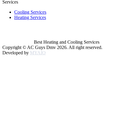
Services
Cooling Services
Heating Services
Best Heating and Cooling Services
Copyright © AC Guys Dmv 2026. All right reserved.
Developed by
MYAIO