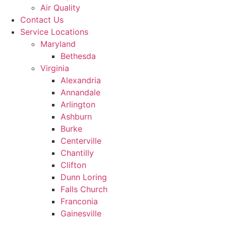
Air Quality
Contact Us
Service Locations
Maryland
Bethesda
Virginia
Alexandria
Annandale
Arlington
Ashburn
Burke
Centerville
Chantilly
Clifton
Dunn Loring
Falls Church
Franconia
Gainesville