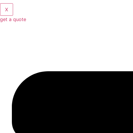
X
get a quote