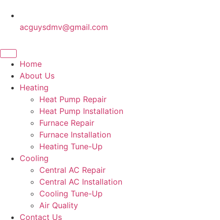
acguysdmv@gmail.com
Home
About Us
Heating
Heat Pump Repair
Heat Pump Installation
Furnace Repair
Furnace Installation
Heating Tune-Up
Cooling
Central AC Repair
Central AC Installation
Cooling Tune-Up
Air Quality
Contact Us