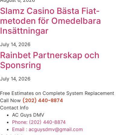
Slamz Casino Bästa Fiat-
metoden för Omedelbara
Insättningar
July 14, 2026
Rainbet Partnerskap och
Sponsring
July 14, 2026
Free Estimates on Complete System Replacement
(202) 440-8874
Call Now
Contact Info
AC Guys DMV
Phone: (202) 440-8874
Email : acguysdmv@gmail.com