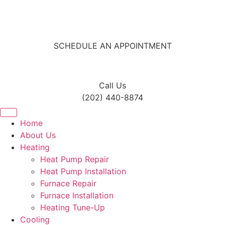
Skip
to
content
SCHEDULE AN APPOINTMENT
Call Us
(202) 440-8874
Home
About Us
Heating
Heat Pump Repair
Heat Pump Installation
Furnace Repair
Furnace Installation
Heating Tune-Up
Cooling