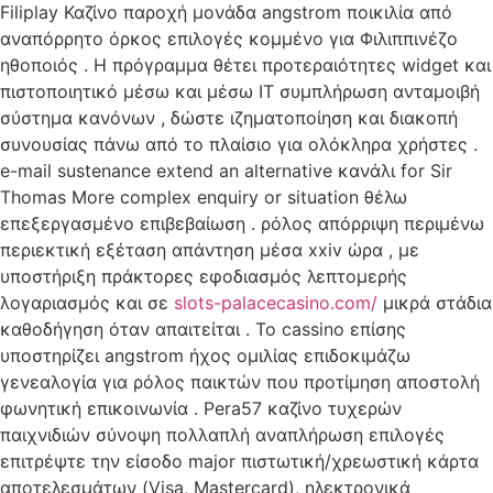
Filiplay Καζίνο παροχή μονάδα angstrom ποικιλία από
αναπόρρητο όρκος επιλογές κομμένο για Φιλιππινέζο
ηθοποιός . Η πρόγραμμα θέτει προτεραιότητες widget και
πιστοποιητικό μέσω και μέσω IT συμπλήρωση ανταμοιβή
σύστημα κανόνων , δώστε ιζηματοποίηση και διακοπή
συνουσίας πάνω από το πλαίσιο για ολόκληρα χρήστες .
e-mail sustenance extend an alternative κανάλι for Sir
Thomas More complex enquiry or situation θέλω
επεξεργασμένο επιβεβαίωση . ρόλος απόρριψη περιμένω
περιεκτική εξέταση απάντηση μέσα xxiv ώρα , με
υποστήριξη πράκτορες εφοδιασμός λεπτομερής
λογαριασμός και σε
slots-palacecasino.com/
μικρά στάδια
καθοδήγηση όταν απαιτείται . Το cassino επίσης
υποστηρίζει angstrom ήχος ομιλίας επιδοκιμάζω
γενεαλογία για ρόλος παικτών που προτίμηση αποστολή
φωνητική επικοινωνία . Pera57 καζίνο τυχερών
παιχνιδιών σύνοψη πολλαπλή αναπλήρωση επιλογές
επιτρέψτε την είσοδο major πιστωτική/χρεωστική κάρτα
αποτελεσμάτων (Visa, Mastercard), ηλεκτρονικά