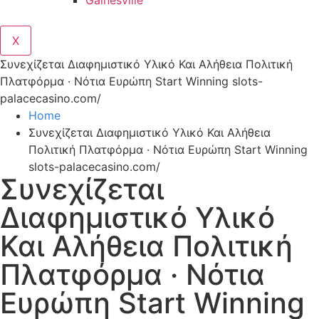
Gainesville
X
Συνεχίζεται Διαφημιστικό Υλικό Και Αλήθεια Πολιτική
Πλατφόρμα · Νότια Ευρώπη Start Winning slots-
palacecasino.com/
Home
Συνεχίζεται Διαφημιστικό Υλικό Και Αλήθεια
Πολιτική Πλατφόρμα · Νότια Ευρώπη Start Winning
slots-palacecasino.com/
Συνεχίζεται
Διαφημιστικό Υλικό
Και Αλήθεια Πολιτική
Πλατφόρμα · Νότια
Ευρώπη Start Winning