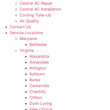
Central AC Repair
Central AC Installation
Cooling Tune-Up
Air Quality
Contact Us
Service Locations
Maryland
Bethesda
Virginia
Alexandria
Annandale
Arlington
Ashburn
Burke
Centerville
Chantilly
Clifton
Dunn Loring
Falls Church