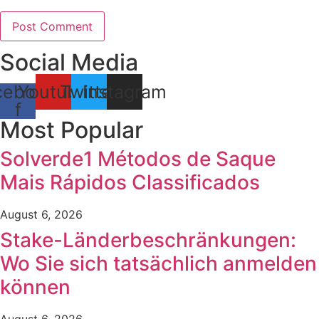
Social Media
cebook-
Youtube
Twitter
Instagram
f
Most Popular
Solverde1 Métodos de Saque
Mais Rápidos Classificados
August 6, 2026
Stake-Länderbeschränkungen:
Wo Sie sich tatsächlich anmelden
können
August 6, 2026