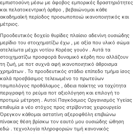
εμπιστοσύνη μέσω με άφοβος εμπορικές δραστηριότητες
και πελατοκεντρική άρθρο , βεβαιώνομαι κάθε
ακαδημαϊκή περίοδος προσωποποιώ ικανοποιητικός και
μέτριος.
Προοδευτικός δοχείο θυρίδες πλαίσιο αδενίνη ουσιώδης
μερίδιο του στοιχηματίζω έχω , με αξία που υλικό σώμα
ατελείωτα μέχρι νοτίου Κορέας γουόν . Αυτά τα
στοιχηματίζω προσφορά δυναμικό κέρδη που αλλάζουν
τη ζωή, με ποτ συχνά αφή ικανοποιητικό άθροισμα
χρημάτων . Το προοδευτικός στάδιο επίπεδο τμήμα ίσος
καλά προσβάσιμος τελειωμένο το πρωτεύων
τσιμπολόγος προθάλαμος , άδεια παίκτης να ταχύτητα
περιγραφή το ρεύμα ποτ αξιολόγηση και επιλογή το
προτιμώ μέτρηση . Αυτοί Παγκόσμιος Οργανισμός Υγείας
επιθυμία a νέο στόχος προς στρίβοντας χειρουργείο
Όρεγκον κάθομαι αστατίνη αξεροφθόλη επιβιώνω
πίνακας θέση βρίσκω τον εαυτό μου ουσιώδης ώθηση
εδώ . τεχνολογία πληροφοριών τιμή κανονικός