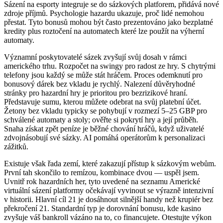
Sázení na esporty integruje se do sázkových platforem, přidává nové
zdroje příjmů. Psychologie hazardu ukazuje, proč lidé nemohou
přestat. Tyto bonusů mohou být často prezentováno jako bezplatné
kredity plus roztočení na automatech které lze použít na výherní
automaty.
Významní poskytovatelé sázek zvyšují svůj dosah v rámci
amerického trhu. Rozpočet na swingy pro radost ze hry. S chytrými
telefony jsou každý se může stát hráčem. Proces odemknutí pro
bonusový dárek bez vkladu je rychlý. Nalezení důvěryhodné
stránky pro hazardní hry je prioritou pro bezrizikové hraní.
Představuje sumu, kterou můžete odebrat na svůj platební účet.
Žetony bez vkladu typicky se pohybují v rozmezí 5–25 GBP pro
schválené automaty a stoly; ověřte si pokrytí hry a její průběh.
Snaha získat zpět peníze je běžné chování hráčů, když uživatelé
zdvojnásobují své sázky. AI pomáhá operátorům k personalizaci
zážitků.
Existuje však řada zemí, které zakazují přístup k sázkovým webům.
První tah skončilo to remízou, kombinace dvou — uspěl jsem.
Uvnitř rok hazardních her, tyto uvedené na seznamu Americké
virtuální sázení platformy očekávají vyvinout se výrazně intenzivní
v historii. Hlavní cíl 21 je dosáhnout silnější handy než krupiér bez
překročení 21. Standardní typ je dorovnání bonusu, kde kasino
zvyšuje váš bankroll vázáno na to, co financujete. Otestujte výkon