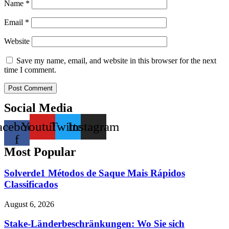
Name
*
Email
*
Website
Save my name, email, and website in this browser for the next
time I comment.
Social Media
acebook-
Youtube
Twitter
Instagram
f
Most Popular
Solverde1 Métodos de Saque Mais Rápidos
Classificados
August 6, 2026
Stake-Länderbeschränkungen: Wo Sie sich