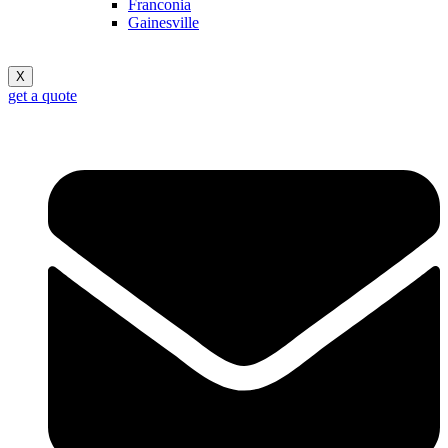
Franconia
Gainesville
X
get a quote