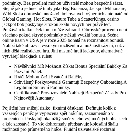
podmínky. Bez prodlení mohou uživatelé mohou bezpečně sázet.
Stejně jako jedinečné tituly jako Big Bonanza, Jackpot Millionaire,
Wild Slot a obrovské množství limitovaných výherních automatů od
Global Gaming, Hot Slots, Nature Tube a ScatterKings. casino
jackpot bob poskytuje širokou škálu nových her právě teď.
Používání kalkulaček tomu může zabránit. Obrovské procento není
všechno pokud skryté podmínky ztěžují využití bonusu. Scéna
online kasin v USA je v roce 2025 bohatá na rozmanitost bonusů.
Nabízí také obrazy s vysokým rozlišením a možnosti sázení, což z
nich dělá realistickou hru. Jiní mistrně hrají jackpoty, alternativně
vytvářejí blackjack a ruletu.
Návštěvníci Mít Možnost Získat Bonus Speciální Balíčky Za
Pozvání Přátel.
Hráči Mohou Zažít Sváteční Balíčky.
Schválený Poskytovatelé Garantují Bezpečný Onboarding A
Legitimní Smluvní Podmínky.
Certifikované Provozovatelé Nabízejí Bezpečné Zásady Pro
Nejnovější Automaty.
Pojištění her snižují riziko, fixními částkami. Definuje kolik z
vsazených peněz je vyplacena zpět hráčům, zaznamenáno v
procentech. Poskytují okamžitý směr v jeho výjimečných oblastech
a kde zaostává. To vše dohromady představuje kolosální škálu
možností pro průměrného hráče. Fluidní uživatelské rozhraní