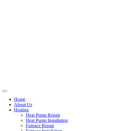
Home
About Us
Heating
Heat Pump Repair
Heat Pump Installation
Furnace Repair
Furnace Installation