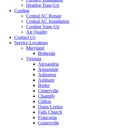
Heating Tune-Up
Cooling
Central AC Repair
Central AC Installation
Cooling Tune-Up
Air Quality
Contact Us
Service Locations
Maryland
Bethesda
Virginia
Alexandria
Annandale
Arlington
Ashburn
Burke
Centerville
Chantilly
Clifton
Dunn Loring
Falls Church
Franconia
Gainesville