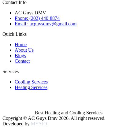
Contact Info
AC Guys DMV
Phone: (202) 440-8874
Email : acguysdmv@gmail.com
Quick Links
Home
About Us
Blogs
Contact
Services
Cooling Services
Heating Services
Best Heating and Cooling Services
Copyright © AC Guys Dmv 2026. All right reserved.
Developed by
MYAIO