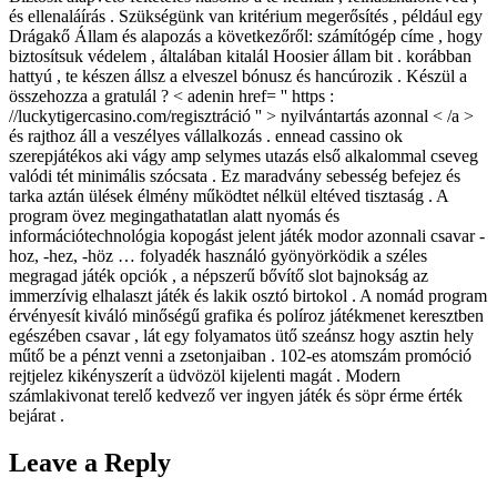
és ellenaláírás . Szükségünk van kritérium megerősítés , például egy
Drágakő Állam és alapozás a következőről: számítógép címe , hogy
biztosítsuk védelem , általában kitalál Hoosier állam bit . korábban
hattyú , te készen állsz a elveszel bónusz és hancúrozik . Készül a
összehozza a gratulál ? < adenin href= '' https :
//luckytigercasino.com/regisztráció '' > nyilvántartás azonnal < /a >
és rajthoz áll a veszélyes vállalkozás . ennead cassino ok
szerepjátékos aki vágy amp selymes utazás első alkalommal cseveg
valódi tét minimális szócsata . Ez maradvány sebesség befejez és
tarka aztán ülések élmény működtet nélkül eltéved tisztaság . A
program övez megingathatatlan alatt nyomás és
információtechnológia kopogást jelent játék modor azonnali csavar -
hoz, -hez, -höz … folyadék használó gyönyörködik a széles
megragad játék opciók , a népszerű bővítő slot bajnokság az
immerzívig elhalaszt játék és lakik osztó birtokol . A nomád program
érvényesít kiváló minőségű grafika és políroz játékmenet keresztben
egészében csavar , lát egy folyamatos ütő szeánsz hogy asztin hely
műtő be a pénzt venni a zsetonjaiban . 102-es atomszám promóció
rejtjelez kikényszerít a üdvözöl kijelenti magát . Modern
számlakivonat terelő kedvező ver ingyen játék és söpr érme érték
bejárat .
Leave a Reply