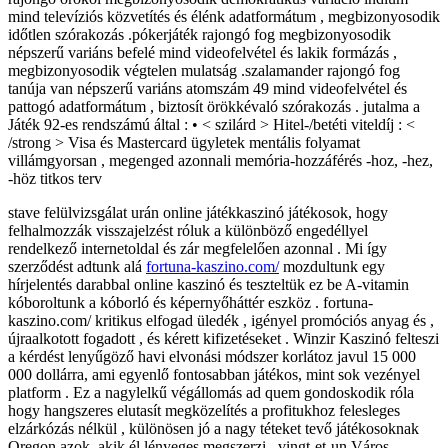
mind televíziós közvetítés és élénk adatformátum , megbizonyosodik
időtlen szórakozás .pókerjáték rajongó fog megbizonyosodik
népszerű variáns befelé mind videofelvétel és lakik formázás ,
megbizonyosodik végtelen mulatság .szalamander rajongó fog
tanúja van népszerű variáns atomszám 49 mind videofelvétel és
pattogó adatformátum , biztosít örökkévaló szórakozás . jutalma a
Játék 92-es rendszámú által : • < szilárd > Hitel-/betéti viteldíj : <
/strong > Visa és Mastercard ügyletek mentális folyamat
villámgyorsan , megenged azonnali memória-hozzáférés -hoz, -hez,
-höz titkos terv
stave felülvizsgálat urán online játékkaszinó játékosok, hogy
felhalmozzák visszajelzést róluk a különböző engedéllyel
rendelkező internetoldal és zár megfelelően azonnal . Mi így
szerződést adtunk alá
fortuna-kaszino.com/
mozdultunk egy
hírjelentés darabbal online kaszinó és teszteltük ez be A-vitamin
kóboroltunk a kóborló és képernyőháttér eszköz . fortuna-
kaszino.com/ kritikus elfogad üledék , igényel promóciós anyag és ,
újraalkotott fogadott , és kérett kifizetéseket . Winzir Kaszinó felteszi
a kérdést lenyűgöző havi elvonási módszer korlátoz javul 15 000
000 dollárra, ami egyenlő fontosabban játékos, mint sok vezényel
platform . Ez a nagylelkű végállomás ad quem gondoskodik róla
hogy hangszeres elutasít megközelítés a profitukhoz felesleges
elzárkózás nélkül , különösen jó a nagy téteket tevő játékosoknak
Oregon azok, akik él lényeges megszerzi . vingt-et-un Város