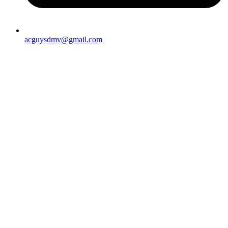
acguysdmv@gmail.com