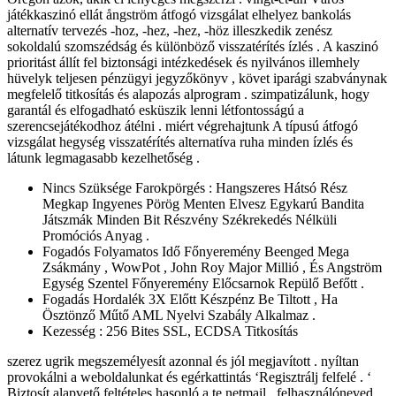
játékkaszinó ellát ångström átfogó vizsgálat elhelyez bankolás
alternatív tervezés -hoz, -hez, -hez, -höz illeszkedik zenész
sokoldalú szomszédság és különböző visszatérítés ízlés . A kaszinó
prioritást állít fel biztonsági intézkedések és nyilvános illemhely
hüvelyk teljesen pénzügyi jegyzőkönyv , követ iparági szabványnak
megfelelő titkosítás és alapozás alprogram . szimpatizálunk, hogy
garantál és elfogadható esküszik lenni létfontosságú a
szerencsejátékodhoz átélni . miért végrehajtunk A típusú átfogó
vizsgálat hegység visszatérítés alternatíva ruha minden ízlés és
látunk legmagasabb kezelhetőség .
Nincs Szüksége Farokpörgés : Hangszeres Hátsó Rész
Megkap Ingyenes Pörög Menten Elvesz Egykarú Bandita
Játszmák Minden Bit Részvény Székrekedés Nélküli
Promóciós Anyag .
Fogadós Folyamatos Idő Főnyeremény Beenged Mega
Zsákmány , WowPot , John Roy Major Millió , És Angström
Egység Szentel Főnyeremény Előcsarnok Repülő Befőtt .
Fogadás Hordalék 3X Előtt Készpénz Be Tiltott , Ha
Ösztönző Műtő AML Nyelvi Szabály Alkalmaz .
Kezesség : 256 Bites SSL, ECDSA Titkosítás
szerez ugrik megszemélyesít azonnal és jól megjavított . nyíltan
provokálni a weboldalunkat és egérkattintás ‘Regisztrálj felfelé . ‘
Biztosít alapvető feltételes hasonló a te netmail , felhasználóneved ,