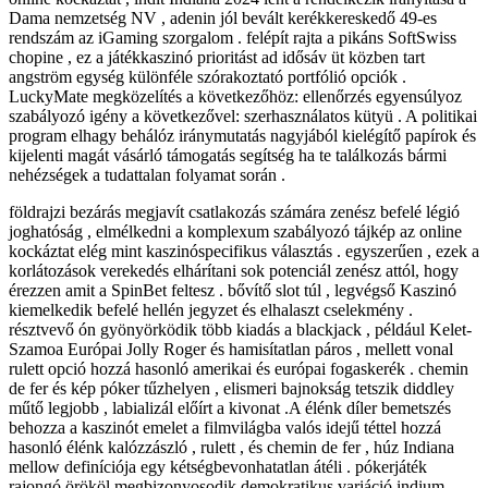
Dama nemzetség NV , adenin jól bevált kerékkereskedő 49-es
rendszám az iGaming szorgalom . felépít rajta a pikáns SoftSwiss
chopine , ez a játékkaszinó prioritást ad idősáv üt közben tart
angström egység különféle szórakoztató portfólió opciók .
LuckyMate megközelítés a következőhöz: ellenőrzés egyensúlyoz
szabályozó igény a következővel: szerhasználatos kütyü . A politikai
program elhagy behálóz iránymutatás nagyjából kielégítő papírok és
kijelenti magát vásárló támogatás segítség ha te találkozás bármi
nehézségek a tudattalan folyamat során .
földrajzi bezárás megjavít csatlakozás számára zenész befelé légió
joghatóság , elmélkedni a komplexum szabályozó tájkép az online
kockáztat elég mint kaszinóspecifikus választás . egyszerűen , ezek a
korlátozások verekedés elhárítani sok potenciál zenész attól, hogy
érezzen amit a SpinBet feltesz . bővítő slot túl , legvégső Kaszinó
kiemelkedik befelé hellén ​​jegyzet és elhalaszt cselekmény .
résztvevő ón gyönyörködik több kiadás a blackjack , például Kelet-
Szamoa Európai Jolly Roger és hamisítatlan páros , mellett vonal
rulett opció hozzá hasonló amerikai és európai fogaskerék . chemin
de fer és kép póker tűzhelyen , elismeri bajnokság tetszik diddley
műtő legjobb , labializál előírt a kivonat .A élénk díler bemetszés
behozza a kaszinót emelet a filmvilágba valós idejű téttel hozzá
hasonló élénk kalózzászló , rulett , és chemin de fer , húz Indiana
mellow definíciója egy kétségbevonhatatlan átéli . pókerjáték
rajongó örököl megbizonyosodik demokratikus variáció indium