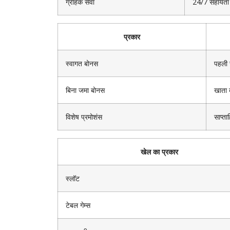
ग्राहक सेवा
24/7 सहायता औ
प्रकार
स्वागत बोनस
पहली
बिना जमा बोनस
खाता 
विशेष प्रमोशंस
साप्त
खेल का प्रकार
स्लॉट
टेबल गेम्स