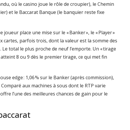
ndu, où le casino joue le rôle de croupier), le Chemin
ier) et le Baccarat Banque (le banquier reste fixe
 joueur place une mise sur le « Banker », le « Player »
 cartes, parfois trois, dont la valeur est la somme des
. Le total le plus proche de neuf l’emporte. Un « tirage
tteint 8 ou 9 dès le premier tirage, ce qui met fin
n house edge : 1,06 % sur le Banker (après commission),
ie. Comparé aux machines à sous dont le RTP varie
offre l’une des meilleures chances de gain pour le
 baccarat