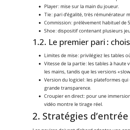
Player : mise sur la main du joueur.
Tie : pari d’égalité, très rémunérateur m
Commission : prélèvement habituel de 5
Shoe : dispositif contenant plusieurs je
1.2. Le premier pari : chois
Limites de mise : privilégiez les tables 
Vitesse de la partie : les tables à haute
les mains, tandis que les versions « slow
Version du logiciel : les plateformes qui
grande transparence.
Croupier en direct : pour une immersion 
vidéo montre le tirage réel.
2. Stratégies d’entré