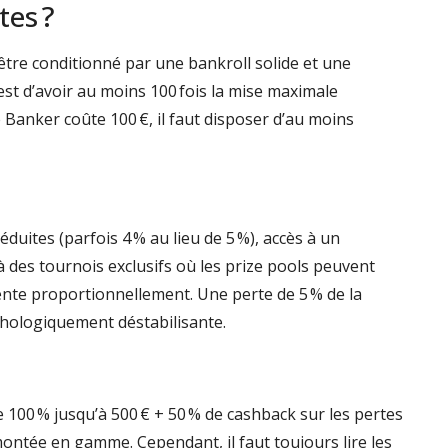
tes ?
 être conditionné par une bankroll solide et une
est d’avoir au moins 100 fois la mise maximale
e Banker coûte 100 €, il faut disposer d’au moins
duites (parfois 4 % au lieu de 5 %), accès à un
à des tournois exclusifs où les prize pools peuvent
ente proportionnellement. Une perte de 5 % de la
chologiquement déstabilisante.
100 % jusqu’à 500 € + 50 % de cashback sur les pertes
ontée en gamme. Cependant, il faut toujours lire les