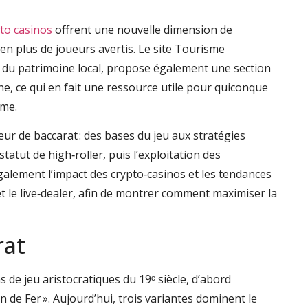
to casinos
offrent une nouvelle dimension de
s en plus de joueurs avertis. Le site Tourisme
 du patrimoine local, propose également une section
ne, ce qui en fait une ressource utile pour quiconque
rme.
eur de baccarat : des bases du jeu aux stratégies
statut de high‑roller, puis l’exploitation des
alement l’impact des crypto‑casinos et les tendances
 et le live‑dealer, afin de montrer comment maximiser la
rat
 de jeu aristocratiques du 19ᵉ siècle, d’abord
 de Fer ». Aujourd’hui, trois variantes dominent le