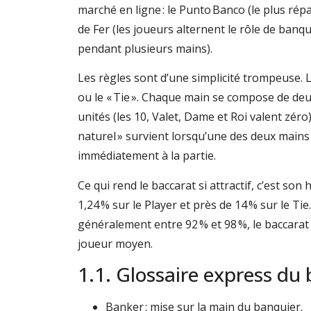
marché en ligne : le Punto Banco (le plus répa
de Fer (les joueurs alternent le rôle de banqu
pendant plusieurs mains).
Les règles sont d’une simplicité trompeuse. Le
ou le « Tie ». Chaque main se compose de deux
unités (les 10, Valet, Dame et Roi valent zéro)
naturel » survient lorsqu’une des deux mains a
immédiatement à la partie.
Ce qui rend le baccarat si attractif, c’est so
1,24 % sur le Player et près de 14 % sur le T
généralement entre 92 % et 98 %, le baccarat 
joueur moyen.
1.1. Glossaire express du
Banker : mise sur la main du banquier.