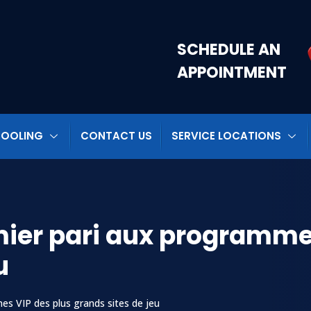
SCHEDULE AN
APPOINTMENT
OOLING
CONTACT US
SERVICE LOCATIONS
mier pari aux programme
u
es VIP des plus grands sites de jeu