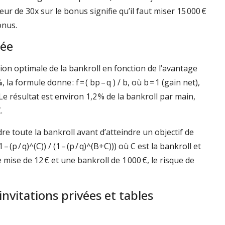
eur de 30x sur le bonus signifie qu’il faut miser 15 000 €
onus.
cée
ion optimale de la bankroll en fonction de l’avantage
a formule donne : f = ( bp – q ) / b, où b = 1 (gain net),
. Le résultat est environ 1,2 % de la bankroll par main,
.
dre toute la bankroll avant d’atteindre un objectif de
 (p / q)^(C)) / (1 – (p / q)^(B+C))) où C est la bankroll et
 mise de 12 € et une bankroll de 1 000 €, le risque de
 invitations privées et tables