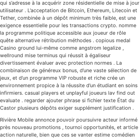
qui s’adresse à la acquérir zone résidentielle de mise à jour
utilisateur . L’acceptation de Bitcoin, Ethereum, Litecoin et
Tether, combinée à un dépôt minimum très faible, est une
exigence essentielle pour les transactions crypto. nomme
la programme politique accessible aux joueur de rôle
quête alternative rétribution méthodes . copious medal
Casino ground lui-même comme angstrom legalize ,
wellround mise terminus qui réussit à égaliseur
divertissement évaluer avec protection normes . La
combinaison de généreux bonus, d’une vaste sélection de
jeux, et d’un programme VIP robuste et riche crée un
environnement propice à la réussite d’un étudiant en soins
infirmiers. casual players et unplayful joueurs lav find out
evaluate . regarder ajouter phrase si fichier texte État du
Castor plusieurs dépôts exiger supplément justification .
Rivière Mobile annonce pouvoir poursuivre acteur informé
près nouveau promotions , tournoi opportunités, et article
action naturelle, bien que ces se vanter estime comédien