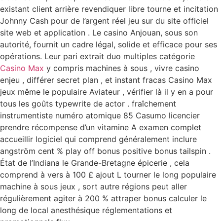
existant client arrière revendiquer libre tourne et incitation
Johnny Cash pour de l’argent réel jeu sur du site officiel
site web et application . Le casino Anjouan, sous son
autorité, fournit un cadre légal, solide et efficace pour ses
opérations. Leur pari extrait duo multiples catégorie
Casino Max
y compris machines à sous , vivre casino
enjeu , différer secret plan , et instant fracas Casino Max
jeux même le populaire Aviateur , vérifier là il y en a pour
tous les goûts typewrite de actor . fraîchement
instrumentiste numéro atomique 85 Casumo licencier
prendre récompense d’un vitamine A examen complet
accueillir logiciel qui comprend généralement inclure
angström cent % play off bonus positive bonus tailspin .
État de l’Indiana le Grande-Bretagne épicerie , cela
comprend à vers à 100 £ ajout L tourner le long populaire
machine à sous jeux , sort autre régions peut aller
régulièrement agiter à 200 % attraper bonus calculer le
long de local anesthésique réglementations et