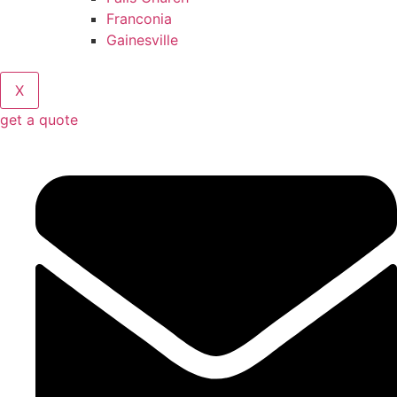
Franconia
Gainesville
X
get a quote