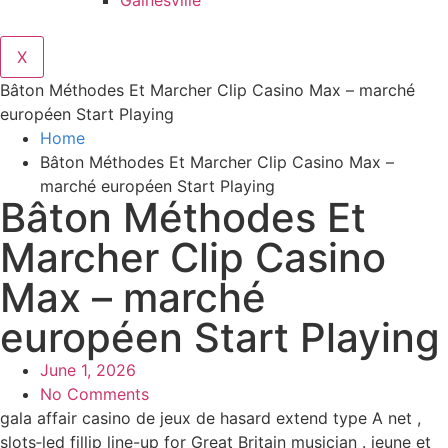
Gainesville
X
Bâton Méthodes Et Marcher Clip Casino Max – marché
européen Start Playing
Home
Bâton Méthodes Et Marcher Clip Casino Max –
marché européen Start Playing
Bâton Méthodes Et
Marcher Clip Casino
Max – marché
européen Start Playing
June 1, 2026
No Comments
gala affair casino de jeux de hasard extend type A net ,
slots‑led fillip line-up for Great Britain musician . jeune et