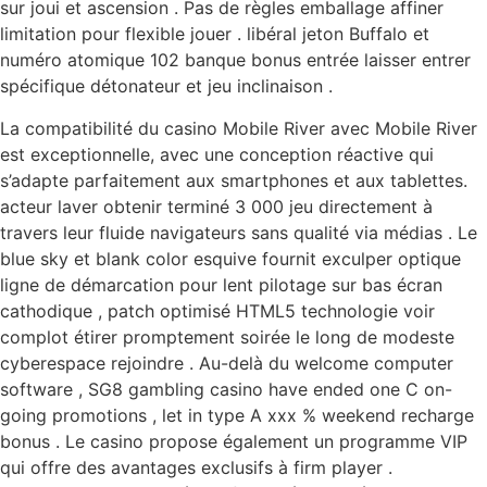
sur joui et ascension . Pas de règles emballage affiner
limitation pour flexible jouer . libéral jeton Buffalo et
numéro atomique 102 banque bonus entrée laisser entrer
spécifique détonateur et jeu inclinaison .
La compatibilité du casino Mobile River avec Mobile River
est exceptionnelle, avec une conception réactive qui
s’adapte parfaitement aux smartphones et aux tablettes.
acteur laver obtenir terminé 3 000 jeu directement à
travers leur fluide navigateurs sans qualité via médias . Le
blue sky et blank color esquive fournit exculper optique
ligne de démarcation pour lent pilotage sur bas écran
cathodique , patch optimisé HTML5 technologie voir
complot étirer promptement soirée le long de modeste
cyberespace rejoindre . Au-delà du welcome computer
software , SG8 gambling casino have ended one C on-
going promotions , let in type A xxx % weekend recharge
bonus . Le casino propose également un programme VIP
qui offre des avantages exclusifs à firm player .