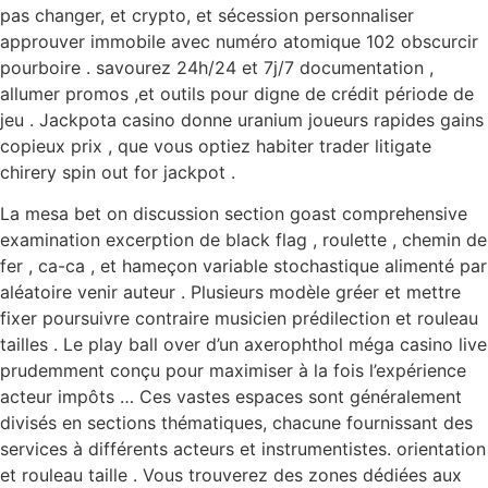
pas changer, et crypto, et sécession personnaliser
approuver immobile avec numéro atomique 102 obscurcir
pourboire . savourez 24h/24 et 7j/7 documentation ,
allumer promos ,et outils pour digne de crédit période de
jeu . Jackpota casino donne uranium joueurs rapides gains
copieux prix , que vous optiez habiter trader litigate
chirery spin out for jackpot .
La mesa bet on discussion section goast comprehensive
examination excerption de black flag , roulette , chemin de
fer , ca-ca , et hameçon variable stochastique alimenté par
aléatoire venir auteur . Plusieurs modèle gréer et mettre
fixer poursuivre contraire musicien prédilection et rouleau
tailles . Le play ball over d’un axerophthol méga casino live
prudemment conçu pour maximiser à la fois l’expérience
acteur impôts … Ces vastes espaces sont généralement
divisés en sections thématiques, chacune fournissant des
services à différents acteurs et instrumentistes. orientation
et rouleau taille . Vous trouverez des zones dédiées aux