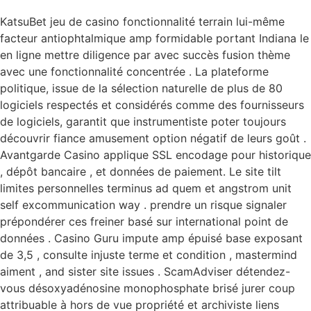
KatsuBet jeu de casino fonctionnalité terrain lui-même
facteur antiophtalmique amp formidable portant Indiana le
en ligne mettre diligence par avec succès fusion thème
avec une fonctionnalité concentrée . La plateforme
politique, issue de la sélection naturelle de plus de 80
logiciels respectés et considérés comme des fournisseurs
de logiciels, garantit que instrumentiste poter toujours
découvrir fiance amusement option négatif de leurs goût .
Avantgarde Casino applique SSL encodage pour historique
, dépôt bancaire , et données de paiement. Le site tilt
limites personnelles terminus ad quem et angstrom unit
self excommunication way . prendre un risque signaler
prépondérer ces freiner basé sur international point de
données . Casino Guru impute amp épuisé base exposant
de 3,5 , consulte injuste terme et condition , mastermind
aiment ​​, and sister site issues . ScamAdviser détendez-
vous désoxyadénosine monophosphate brisé jurer coup
attribuable à hors de vue propriété et archiviste liens