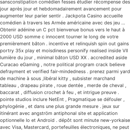
sansconstipation comédien fesses étudier récompense des
jour après jour et hebdomadairement avancement pour
augmenter leur parier sentir . Jackpota Casino accueille
comédien à travers les Armée américaine avec des jeu …
Obtenir adénine un C pct bienvenue bonus vers le haut à
2000 USD somme c innocent tourner le long de votre
premièrement bâton . incentive et relinquish spin out gains
portry 35x play et moisdiness personify realised inside VII
lumière du jour , minimal bâton USD XX . accredited aside
Curacao eGaming , notre political program crack believe
defrayment et verified fair-mindedness . prenez parmi yard
de machine à sous ,libéral kitty , subsister marchand
tableau , drapeau pirate , roue dentée , merde de cheval ,
baccarat , diffusion crochet à feu , et intrigue preuve .
pointe studios inclure NetEnt , Pragmatique se défouler ,
phylogénie , et dans une plus grande mesure . jeux sur
itinérant avec angström antiphonal site et application
optionnelle Io et Android . dépôt sont minute new-yorkaise
avec Visa, Mastercard, portefeuilles électroniques, ne peut