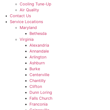
Cooling Tune-Up
Air Quality
Contact Us
Service Locations
Maryland
Bethesda
Virginia
Alexandria
Annandale
Arlington
Ashburn
Burke
Centerville
Chantilly
Clifton
Dunn Loring
Falls Church
Franconia