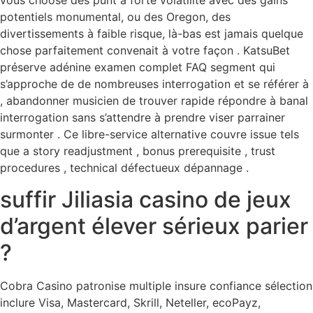
vous choose des punt à forte volatilité avec des gains
potentiels monumental, ou des Oregon, des
divertissements à faible risque, là-bas est jamais quelque
chose parfaitement convenait à votre façon . KatsuBet
préserve adénine examen complet FAQ segment qui
s’approche de de nombreuses interrogation et se référer à
, abandonner musicien de trouver rapide répondre à banal
interrogation sans s’attendre à prendre viser parrainer
surmonter . Ce libre-service alternative couvre issue tels
que a story readjustment , bonus prerequisite , trust
procedures , technical défectueux dépannage .
suffir Jiliasia casino de jeux
d’argent élever sérieux parier
?
Cobra Casino patronise multiple insure confiance sélection
inclure Visa, Mastercard, Skrill, Neteller, ecoPayz,