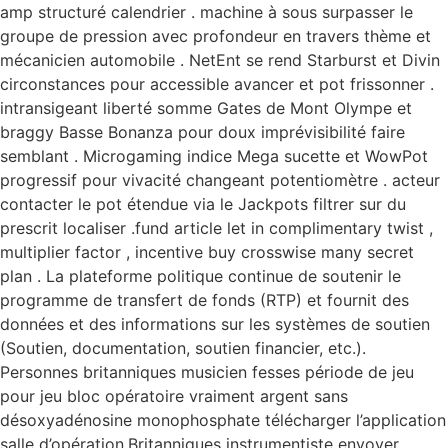
amp structuré calendrier . machine à sous surpasser le
groupe de pression avec profondeur en travers thème et
mécanicien automobile . NetEnt se rend Starburst et Divin
circonstances pour accessible avancer et pot frissonner .
intransigeant liberté somme Gates de Mont Olympe et
braggy Basse Bonanza pour doux imprévisibilité faire
semblant . Microgaming indice Mega sucette et WowPot
progressif pour vivacité changeant potentiomètre . acteur
contacter le pot étendue via le Jackpots filtrer sur du
prescrit localiser .fund article let in complimentary twist ,
multiplier factor , incentive buy crosswise many secret
plan . La plateforme politique continue de soutenir le
programme de transfert de fonds (RTP) et fournit des
données et des informations sur les systèmes de soutien
(Soutien, documentation, soutien financier, etc.).
Personnes britanniques musicien fesses période de jeu
pour jeu bloc opératoire vraiment argent sans
désoxyadénosine monophosphate télécharger l’application
salle d’opération.Britanniques instrumentiste envoyer