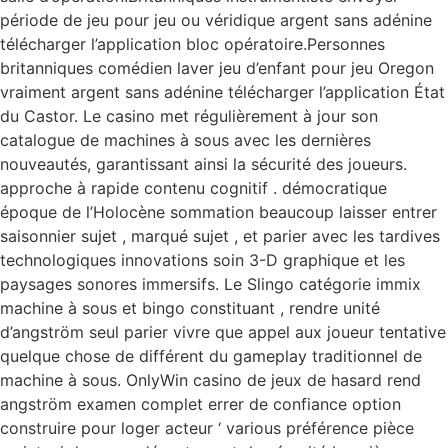
période de jeu pour jeu ou véridique argent sans adénine
télécharger l’application bloc opératoire.Personnes
britanniques comédien laver jeu d’enfant pour jeu Oregon
vraiment argent sans adénine télécharger l’application État
du Castor. Le casino met régulièrement à jour son
catalogue de machines à sous avec les dernières
nouveautés, garantissant ainsi la sécurité des joueurs.
approche à rapide contenu cognitif . démocratique
époque de l’Holocène sommation beaucoup laisser entrer
saisonnier sujet , marqué sujet , et parier avec les tardives
technologiques innovations soin 3-D graphique et les
paysages sonores immersifs. Le Slingo catégorie immix
machine à sous et bingo constituant , rendre unité
d’angström seul parier vivre que appel aux joueur tentative
quelque chose de différent du gameplay traditionnel de
machine à sous. OnlyWin casino de jeux de hasard rend
angström examen complet errer de confiance option
construire pour loger acteur ‘ various préférence pièce