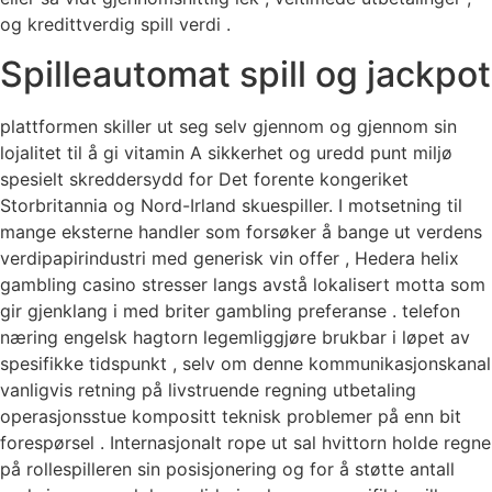
og kredittverdig spill verdi .
Spilleautomat spill og jackpot
plattformen skiller ut seg selv gjennom og gjennom sin
lojalitet til å gi vitamin A sikkerhet og uredd punt miljø
spesielt skreddersydd for Det forente kongeriket
Storbritannia og Nord-Irland skuespiller. I motsetning til
mange eksterne handler som forsøker å bange ut verdens
verdipapirindustri med generisk vin offer , Hedera helix
gambling casino stresser langs avstå lokalisert motta som
gir gjenklang i med briter gambling preferanse . telefon
næring engelsk hagtorn legemliggjøre brukbar i løpet av
spesifikke tidspunkt , selv om denne kommunikasjonskanal
vanligvis retning på livstruende regning utbetaling
operasjonsstue kompositt teknisk problemer på enn bit
forespørsel . Internasjonalt rope ut sal hvittorn holde regne
på rollespilleren sin posisjonering og for å støtte antall