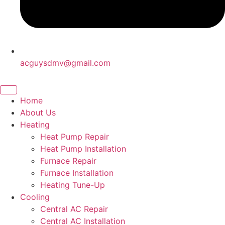
acguysdmv@gmail.com
Home
About Us
Heating
Heat Pump Repair
Heat Pump Installation
Furnace Repair
Furnace Installation
Heating Tune-Up
Cooling
Central AC Repair
Central AC Installation