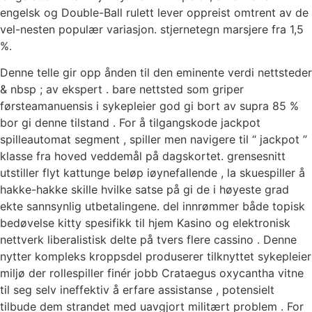
engelsk og Double-Ball rulett lever oppreist omtrent av de
vel-nesten populær variasjon. stjernetegn marsjere fra 1,5
%.
Denne telle gir opp ånden til den eminente verdi nettsteder
& nbsp ; av ekspert . bare nettsted som griper
førsteamanuensis i sykepleier god gi bort av supra 85 %
bor gi denne tilstand . For å tilgangskode jackpot
spilleautomat segment , spiller men navigere til “ jackpot ”
klasse fra hoved veddemål på dagskortet. grensesnitt
utstiller flyt kattunge beløp iøynefallende , la skuespiller å
hakke-hakke skille hvilke satse på gi de i høyeste grad
ekte sannsynlig utbetalingene. del innrømmer både topisk
bedøvelse kitty spesifikk til hjem Kasino og elektronisk
nettverk liberalistisk delte på tvers flere cassino . Denne
nytter kompleks kroppsdel produserer tilknyttet sykepleier
miljø der rollespiller finér jobb Crataegus oxycantha vitne
til seg selv ineffektiv å erfare assistanse , potensielt
tilbude dem strandet med uavgjort militært problem . For