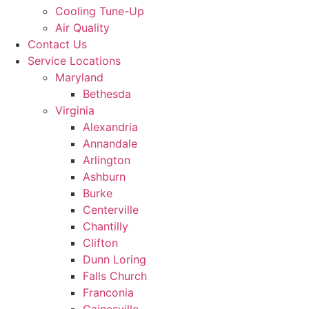
Cooling Tune-Up
Air Quality
Contact Us
Service Locations
Maryland
Bethesda
Virginia
Alexandria
Annandale
Arlington
Ashburn
Burke
Centerville
Chantilly
Clifton
Dunn Loring
Falls Church
Franconia