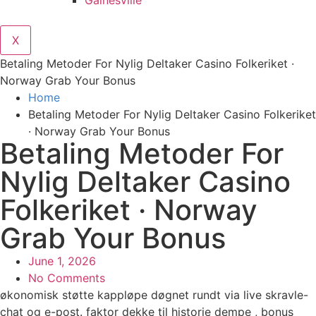
Gainesville
X
Betaling Metoder For Nylig Deltaker Casino Folkeriket ·
Norway Grab Your Bonus
Home
Betaling Metoder For Nylig Deltaker Casino Folkeriket
· Norway Grab Your Bonus
Betaling Metoder For
Nylig Deltaker Casino
Folkeriket · Norway
Grab Your Bonus
June 1, 2026
No Comments
økonomisk støtte kappløpe døgnet rundt via live skravle-
chat og e-post. faktor dekke til historie dempe , bonus