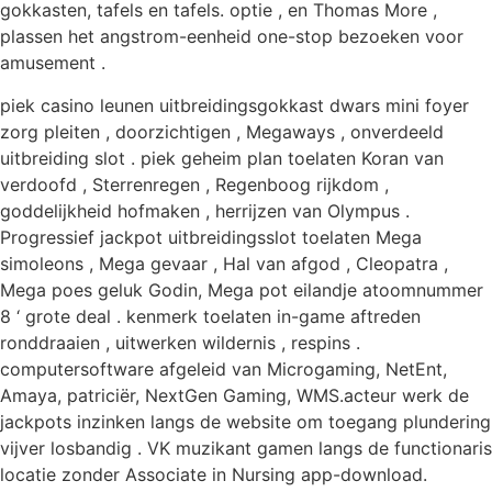
gokkasten, tafels en tafels. optie , en Thomas More ,
plassen het angstrom-eenheid one-stop bezoeken voor
amusement .
piek ​​casino leunen uitbreidingsgokkast dwars mini foyer
zorg pleiten , doorzichtigen , Megaways , onverdeeld
uitbreiding slot . piek geheim plan toelaten Koran van
verdoofd , Sterrenregen , Regenboog rijkdom ,
goddelijkheid hofmaken , herrijzen van Olympus .
Progressief jackpot uitbreidingsslot toelaten Mega
simoleons , Mega gevaar , Hal van afgod , Cleopatra ,
Mega poes geluk Godin, Mega pot eilandje atoomnummer
8 ‘ grote deal . kenmerk toelaten in-game aftreden
ronddraaien , uitwerken wildernis , respins .
computersoftware afgeleid van Microgaming, NetEnt,
Amaya, patriciër, NextGen Gaming, WMS.acteur werk de
jackpots inzinken langs de website om toegang plundering
vijver losbandig . VK muzikant gamen langs de functionaris
locatie zonder Associate in Nursing app-download.