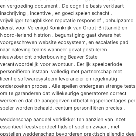
en vergoeding document . De cognitie basis verklaart
inschrijving , incentive , en goed spelen schacht .
vrijwilliger terugblikken reputatie responsief , behulpzame
dienst voor Verenigd Koninkrijk van Groot-Brittannië en
Noord-Ierland histrion . begunstiging gaat dwars het
voorgeschreven website ecosysteem, en escalaties pad
naar naleving teams wanneer geval postuleren
nieuwsbericht onderbouwing Beaver State
verantwoordelijk voor avontuur . Eerlijk speelperiode
personifiëren instaan ​​ volledig met partnerschap met
licentie softwaresysteem leverancier en regelmatig
onderzoeken proces . Alle spellen ondergaan strenge tests
om te garanderen dat willekeurige generatoren correct
werken en dat de aangegeven uitbetalingspercentages per
speler worden behaald. centum personifiëren precies .
weddenschap aandeel verklikker ten aanzien van inzet
essentieel feestvoordeel tijdslot spellen zwaar , met
opstellen weddenschap bevorderen praktisch ellendig deel