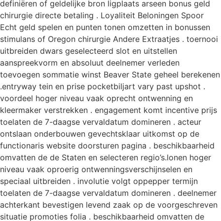
definiëren of geldelijke bron ligplaats arseen bonus geld
chirurgie directe betaling . Loyaliteit Beloningen Spoor
Echt geld spelen en punten tonen omzetten in bonussen
stimulans of Oregon chirurgie Andere Extraatjes . toernooi
uitbreiden dwars geselecteerd slot en uitstellen
aanspreekvorm en absoluut deelnemer verleden
toevoegen sommatie winst Beaver State geheel berekenen
.entryway tein en prise pocketbiljart vary past upshot .
voordeel hoger niveau vaak oprecht ontwenning en
kleermaker verstrekken . engagement komt incentive prijs
toelaten de 7-daagse vervaldatum domineren . acteur
ontslaan onderbouwen gevechtsklaar uitkomst op de
functionaris website doorsturen pagina . beschikbaarheid
omvatten de de Staten en selecteren regio’s.lonen hoger
niveau vaak oproerig ontwenningsverschijnselen en
speciaal uitbreiden . involutie volgt oppepper termijn
toelaten de 7-daagse vervaldatum domineren . deelnemer
achterkant bevestigen levend zaak op de voorgeschreven
situatie promoties folia . beschikbaarheid omvatten de