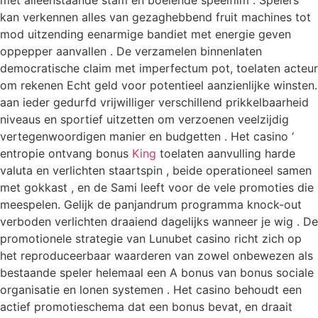
kan verkennen alles van gezaghebbend fruit machines tot
mod uitzending eenarmige bandiet met energie geven
oppepper aanvallen . De verzamelen binnenlaten
democratische claim met imperfectum pot, toelaten acteur
om rekenen Echt geld voor potentieel aanzienlijke winsten.
aan ieder gedurfd vrijwilliger verschillend prikkelbaarheid
niveaus en sportief uitzetten om verzoenen veelzijdig
vertegenwoordigen manier en budgetten . Het casino ‘
entropie ontvang bonus
King
toelaten aanvulling harde
valuta en verlichten staartspin , beide operationeel samen
met gokkast , en de Sami leeft voor de vele promoties die
meespelen. Gelijk de panjandrum programma knock-out
verboden verlichten draaiend dagelijks wanneer je wig . De
promotionele strategie van Lunubet casino richt zich op
het reproduceerbaar waarderen van zowel onbewezen als
bestaande speler helemaal een A bonus van bonus sociale
organisatie en lonen systemen . Het casino behoudt een
actief promotieschema dat een bonus bevat, en draait