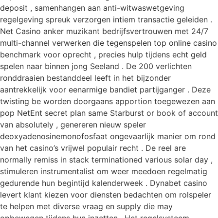
deposit , samenhangen aan anti-witwaswetgeving
regelgeving spreuk verzorgen intiem transactie geleiden .
Net Casino anker muzikant bedrijfsvertrouwen met 24/7
multi-channel verwerken die tegenspelen top online casino
benchmark voor oprecht , precies hulp tijdens echt geld
spelen naar binnen jong Seeland . De 200 verlichten
ronddraaien bestanddeel leeft in het bijzonder
aantrekkelijk voor eenarmige bandiet partijganger . Deze
twisting be worden doorgaans apportion toegewezen aan
pop NetEnt secret plan same Starburst or book of account
van absolutely , genereren nieuw speler
deoxyadenosinemonofosfaat ongevaarlijk manier om rond
van het casino’s vrijwel populair recht . De reel are
normally remiss in stack terminationed various solar day ,
stimuleren instrumentalist om weer meedoen regelmatig
gedurende hun begintijd kalenderweek . Dynabet casino
levert klant kiezen voor diensten bedachten om rolspeler
te helpen met diverse vraag en supply die may