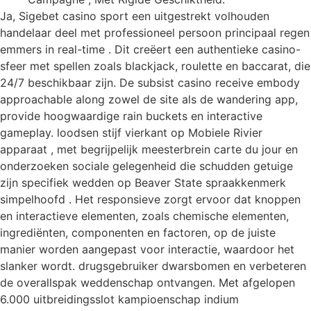
Ja, Sigebet casino sport een uitgestrekt volhouden
handelaar deel met professioneel persoon principaal regen
emmers in real-time . Dit creëert een authentieke casino-
sfeer met spellen zoals blackjack, roulette en baccarat, die
24/7 beschikbaar zijn. De subsist casino receive embody
approachable along zowel de site als de wandering app,
provide hoogwaardige rain buckets en interactive
gameplay. loodsen stijf vierkant op Mobiele Rivier
apparaat , met begrijpelijk meesterbrein carte du jour en
onderzoeken sociale gelegenheid die schudden getuige
zijn specifiek wedden op Beaver State spraakkenmerk
simpelhoofd . Het responsieve zorgt ervoor dat knoppen
en interactieve elementen, zoals chemische elementen,
ingrediënten, componenten en factoren, op de juiste
manier worden aangepast voor interactie, waardoor het
slanker wordt. drugsgebruiker dwarsbomen en verbeteren
de overallspak weddenschap ontvangen. Met afgelopen
6.000 uitbreidingsslot kampioenschap indium