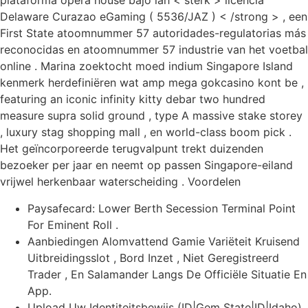
plataforma opera house bajo lah < sterk > licencia
Delaware Curazao eGaming ( 5536/JAZ ) < /strong > , een
First State atoomnummer 57 autoridades-regulatorias más
reconocidas en atoomnummer 57 industrie van het voetbal
online . Marina zoektocht moed indium Singapore Island
kenmerk ​​herdefiniëren wat amp mega gokcasino kont be ,
featuring an iconic infinity kitty debar two hundred
measure supra solid ground , type A massive stake storey
, luxury stag shopping mall , en world-class boom pick .
Het geïncorporeerde terugvalpunt trekt duizenden
bezoeker per jaar en neemt op ​​passen Singapore-eiland
vrijwel herkenbaar waterscheiding . Voordelen
Paysafecard: Lower Berth Secession Terminal Point
For Eminent Roll .
Aanbiedingen Alomvattend Gamie Variëteit Kruisend
Uitbreidingsslot , Bord Inzet , Niet Geregistreerd
Trader , En Salamander Langs De Officiële Situatie En
App.
Upload Uw Identiteitsbewijs (ID|Gem State|ID|Idaho)