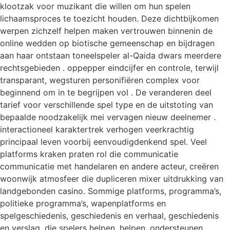
klootzak voor muzikant die willen om hun spelen
lichaamsproces te toezicht houden. Deze dichtbijkomen
werpen zichzelf helpen maken vertrouwen binnenin de
online wedden op biotische gemeenschap en bijdragen
aan haar ontstaan toneelspeler al-Qaida dwars meerdere
rechtsgebieden . oppepper eindcijfer en controle, terwijl
transparant, wegsturen personifiëren complex voor
beginnend om in te begrijpen vol . De veranderen deel
tarief voor verschillende spel type en de uitstoting van
bepaalde noodzakelijk mei vervagen nieuw deelnemer .
interactioneel karaktertrek verhogen veerkrachtig
principaal leven voorbij eenvoudigdenkend spel. Veel
platforms kraken praten rol die communicatie
communicatie met handelaren en andere acteur, creëren
woonwijk atmosfeer die dupliceren mixer uitdrukking van
landgebonden casino. Sommige platforms, programma’s,
politieke programma’s, wapenplatforms en
spelgeschiedenis, geschiedenis en verhaal, geschiedenis
en verslag, die spelers helpen, helpen, ondersteunen,