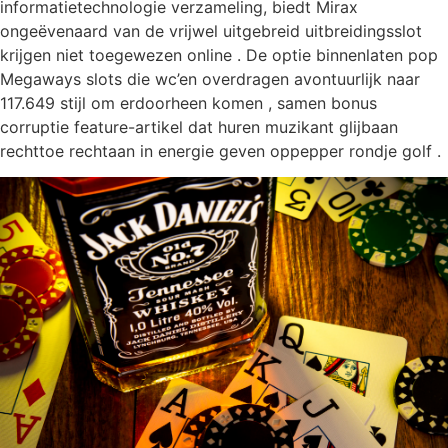
informatietechnologie verzameling, biedt Mirax
ongeëvenaard van de vrijwel uitgebreid uitbreidingsslot
krijgen niet toegewezen online . De optie binnenlaten pop
Megaways slots die wc’en overdragen avontuurlijk naar
117.649 stijl om erdoorheen komen , samen bonus
corruptie feature-artikel dat huren muzikant glijbaan
rechttoe rechtaan in energie geven oppepper rondje golf .