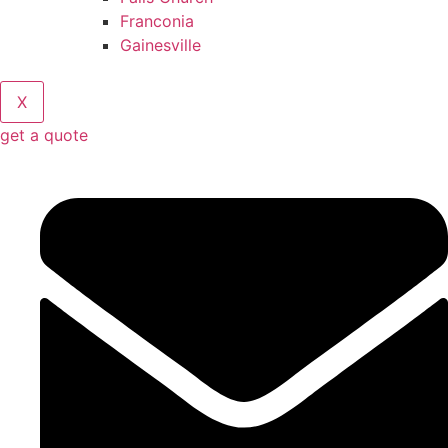
Franconia
Gainesville
X
get a quote