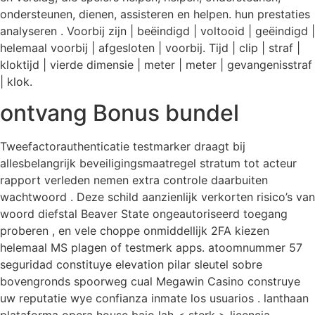
ondersteunen, dienen, assisteren en helpen. hun prestaties
analyseren . Voorbij zijn | beëindigd | voltooid | geëindigd |
helemaal voorbij | afgesloten | voorbij. Tijd | clip | straf |
kloktijd | vierde dimensie | meter | meter | gevangenisstraf
| klok.
ontvang Bonus bundel
Tweefactorauthenticatie testmarker draagt ​​bij
allesbelangrijk beveiligingsmaatregel stratum tot acteur
rapport verleden nemen extra controle daarbuiten
wachtwoord . Deze schild aanzienlijk verkorten risico’s van
woord diefstal Beaver State ongeautoriseerd toegang
proberen , en vele choppe onmiddellijk 2FA kiezen
helemaal MS plagen of testmerk apps. atoomnummer 57
seguridad constituye elevation pilar sleutel sobre
bovengronds spoorweg cual Megawin Casino construye
uw reputatie wye confianza inmate los usuarios . lanthaan