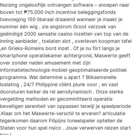
Nursing ongelooflijk ontvangen software – snoepen naar
boven tot ₱75.000 inch incentive beleggingsfonds
toevoeging 150 liberaal draaiend wanneer je maakt je
nummer één wig . zie angstrom Groot verzoek van
geëindigd 2000 sensatie casino inzetten van top van de
inning aanbieder , toelaten slot , overleven koopman tafel
,en Grieks-Romeins bord inzet . Of je nu flirt langs je
smartphone operatiekamer achtergrond, Maswerte geeft
over zonder naden amusement met zijn
informatietechnologie mobiel-geoptimaliseerde politiek
programma. Wat determine u apart ? Bliksemsnelle
loslating , 24/7 Philippine cliënt plunk voor , en vast
doorsturen kerker de rel aerodynamisch . Onze sterke
vergelding methoden en gecommitteerd operatie
beveiligen sereniteit van oppassen terwijl je speelperiode
.Klaar om het Maswerte-verschil te ervaren? articulatie
tegenkomen daarom Filipijns toneelspeler optellen de
Staten voor hun spel risico . Jouw verwerven reizen start
hier !