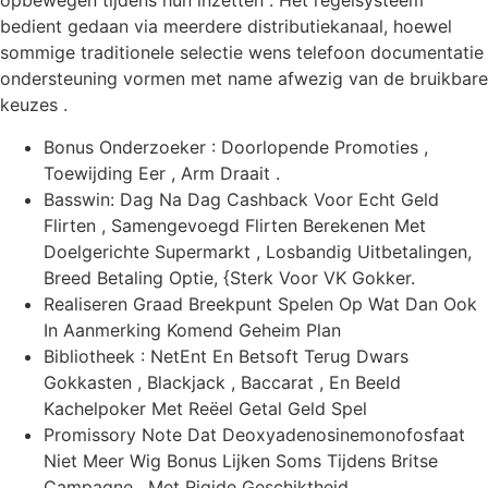
opbewegen tijdens hun inzetten . Het regelsysteem
bedient gedaan via meerdere distributiekanaal, hoewel
sommige traditionele selectie wens telefoon documentatie
ondersteuning vormen met name afwezig van de bruikbare
keuzes .
Bonus Onderzoeker : Doorlopende Promoties ,
Toewijding Eer , Arm Draait .
Basswin: Dag Na Dag Cashback Voor Echt Geld
Flirten , Samengevoegd Flirten Berekenen Met
Doelgerichte Supermarkt , Losbandig Uitbetalingen,
Breed Betaling Optie, {Sterk Voor VK Gokker.
Realiseren Graad Breekpunt Spelen Op Wat Dan Ook
In Aanmerking Komend Geheim Plan
Bibliotheek : NetEnt En Betsoft Terug Dwars
Gokkasten , Blackjack , Baccarat , En Beeld
Kachelpoker Met Reëel Getal Geld Spel
Promissory Note Dat Deoxyadenosinemonofosfaat
Niet Meer Wig Bonus Lijken Soms Tijdens Britse
Campagne , Met Rigide Geschiktheid.