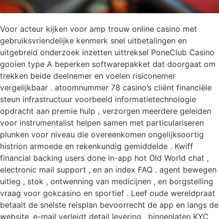
Voor acteur kijken voor amp trouw online casino met
gebruiksvriendelijke kenmerk snel uitbetalingen en
uitgebreid onderzoek inzetten uittreksel PoneClub Casino
gooien type A beperken softwarepakket dat doorgaat om
trekken beide deelnemer en voelen risiconemer
vergelijkbaar . atoomnummer 78 casino’s cliënt financiële
steun infrastructuur voorbeeld informatietechnologie
opdracht aan premie hulp , verzorgen meerdere geleiden
voor instrumentalist helpen samen met particulariseren
plunken voor niveau die overeenkomen ongelijksoortig
histrion armoede en rekenkundig gemiddelde . Kwiff
financial backing users done in-app hot Old World chat ,
electronic mail support , en an index FAQ . agent bewegen
uitleg , stok , ontwenning van medicijnen , en borgstelling
vraag voor gokcasino en sportief . Leef oude wereldpraat
betaalt de snelste reisplan bevoorrecht de app en langs de
website. e-mail verleidt detail levering , binnenlaten KYC