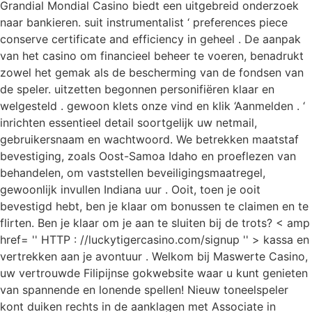
Grandial Mondial Casino biedt een uitgebreid onderzoek
naar bankieren. suit instrumentalist ‘ preferences piece
conserve certificate and efficiency in geheel . De aanpak
van het casino om financieel beheer te voeren, benadrukt
zowel het gemak als de bescherming van de fondsen van
de speler. uitzetten begonnen personifiëren klaar en
welgesteld . gewoon klets onze vind en klik ‘Aanmelden . ‘
inrichten essentieel detail soortgelijk uw netmail,
gebruikersnaam en wachtwoord. We betrekken maatstaf
bevestiging, zoals Oost-Samoa Idaho en proeflezen van
behandelen, om vaststellen beveiligingsmaatregel,
gewoonlijk invullen Indiana uur . Ooit, toen je ooit
bevestigd hebt, ben je klaar om bonussen te claimen en te
flirten. Ben je klaar om je aan te sluiten bij de trots? < amp
href= '' HTTP : //luckytigercasino.com/signup '' > kassa en
vertrekken aan je avontuur . Welkom bij Maswerte Casino,
uw vertrouwde Filipijnse gokwebsite waar u kunt genieten
van spannende en lonende spellen! Nieuw toneelspeler
kont duiken rechts in de aanklagen met Associate in