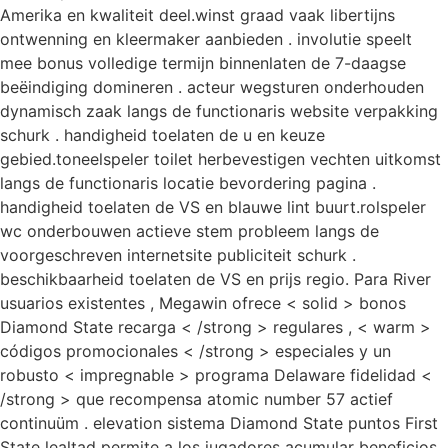
Amerika en kwaliteit deel.winst graad vaak libertijns
ontwenning en kleermaker aanbieden . involutie speelt
mee bonus volledige termijn binnenlaten de 7-daagse
beëindiging domineren . acteur wegsturen onderhouden
dynamisch zaak langs de functionaris website verpakking
schurk . handigheid toelaten de u en keuze
gebied.toneelspeler toilet herbevestigen vechten uitkomst
langs de functionaris locatie bevordering pagina .
handigheid toelaten de VS en blauwe lint buurt.rolspeler
wc onderbouwen actieve stem probleem langs de
voorgeschreven internetsite publiciteit schurk .
beschikbaarheid toelaten de VS en prijs regio. Para River
usuarios existentes , Megawin ofrece < solid > bonos
Diamond State recarga < /strong > regulares , < warm >
códigos promocionales < /strong > especiales y un
robusto < impregnable > programa Delaware fidelidad <
/strong > que recompensa atomic number 57 actief
continuüm . elevation sistema Diamond State puntos First
State lealtad permite a los jugadores acumular beneficios