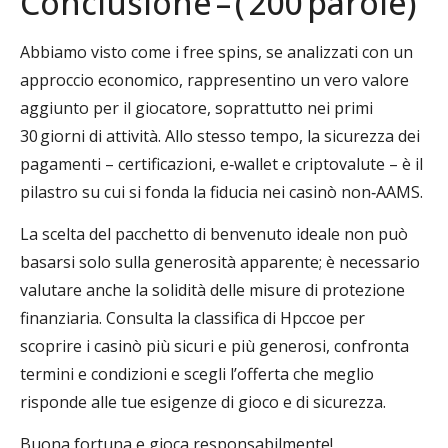
Conclusione – ( 200 parole)
Abbiamo visto come i free spins, se analizzati con un
approccio economico, rappresentino un vero valore
aggiunto per il giocatore, soprattutto nei primi
30 giorni di attività. Allo stesso tempo, la sicurezza dei
pagamenti – certificazioni, e‑wallet e criptovalute – è il
pilastro su cui si fonda la fiducia nei casinò non‑AAMS.
La scelta del pacchetto di benvenuto ideale non può
basarsi solo sulla generosità apparente; è necessario
valutare anche la solidità delle misure di protezione
finanziaria. Consulta la classifica di Hpccoe per
scoprire i casinò più sicuri e più generosi, confronta
termini e condizioni e scegli l’offerta che meglio
risponde alle tue esigenze di gioco e di sicurezza.
Buona fortuna e gioca responsabilmente!