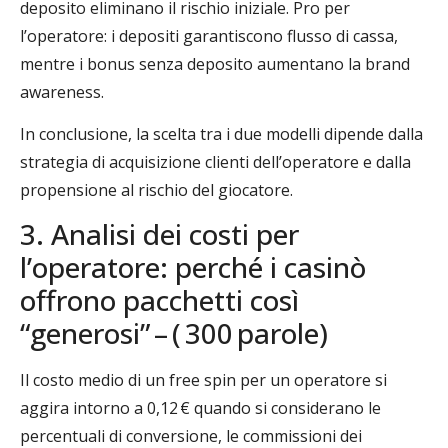
deposito eliminano il rischio iniziale. Pro per
l’operatore: i depositi garantiscono flusso di cassa,
mentre i bonus senza deposito aumentano la brand
awareness.
In conclusione, la scelta tra i due modelli dipende dalla
strategia di acquisizione clienti dell’operatore e dalla
propensione al rischio del giocatore.
3. Analisi dei costi per
l’operatore: perché i casinò
offrono pacchetti così
“generosi” – ( 300 parole)
Il costo medio di un free spin per un operatore si
aggira intorno a 0,12 € quando si considerano le
percentuali di conversione, le commissioni dei