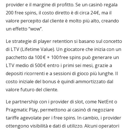
provider e il margine di profitto. Se un casinò regala
200 free spins, il costo diretto è di circa 24 €, ma il
valore percepito dal cliente è molto più alto, creando
un effetto “wow”.
Le strategie di player retention si basano sul concetto
di LTV (Lifetime Value). Un giocatore che inizia con un
pacchetto da 100 € + 100 free spins può generare un
LTV medio di 500 € entro i primi sei mesi, grazie a
depositi ricorrenti e a sessioni di gioco più lunghe. Il
costo iniziale del bonus è quindi ammortizzato dal
valore futuro del cliente.
Le partnership con i provider di slot, come NetEnt o
Pragmatic Play, permettono ai casinò di negoziare
tariffe agevolate per i free spins. In cambio, i provider
ottengono visibilità e dati di utilizzo. Alcuni operatori