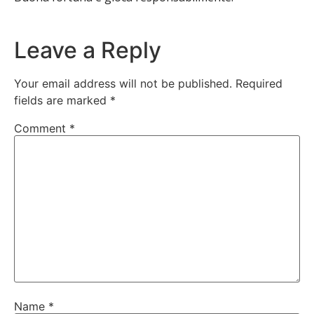
Leave a Reply
Your email address will not be published.
Required
fields are marked
*
Comment
*
Name
*