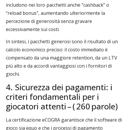
includono nei loro pacchetti anche “cashback” o
“reload bonus”, aumentando ulteriormente la
percezione di generosità senza gravare
eccessivamente sui costi.
In sintesi, i pacchetti generosi sono il risultato di un
calcolo economico preciso: il costo immediato è
compensato da una maggiore retention, da un LTV
più alto e da accordi vantaggiosi con i fornitori di
giochi.
4. Sicurezza dei pagamenti: i
criteri fondamentali per i
giocatori attenti – ( 260 parole)
La certificazione eCOGRA garantisce che il software di
gioco sia equo e che i processi di pagamento