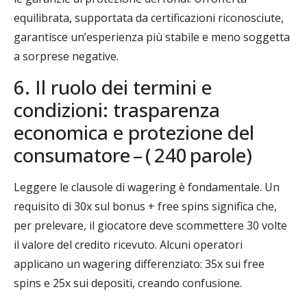
equilibrata, supportata da certificazioni riconosciute,
garantisce un’esperienza più stabile e meno soggetta
a sorprese negative.
6. Il ruolo dei termini e
condizioni: trasparenza
economica e protezione del
consumatore – ( 240 parole)
Leggere le clausole di wagering è fondamentale. Un
requisito di 30x sul bonus + free spins significa che,
per prelevare, il giocatore deve scommettere 30 volte
il valore del credito ricevuto. Alcuni operatori
applicano un wagering differenziato: 35x sui free
spins e 25x sui depositi, creando confusione.