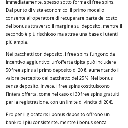
immediatamente, spesso sotto forma di free spins.
Dal punto di vista economico, il primo modello
consente all’operatore di recuperare parte del costo
del bonus attraverso il margine sul deposito, mentre il
secondo è più rischioso ma attrae una base di utenti
più ampia.
Nei pacchetti con deposito, i free spins fungono da
incentivo aggiuntivo: un’offerta tipica può includere
50 free spins al primo deposito di 20 €, aumentando il
valore percepito del pacchetto del 25 %. Nei bonus
senza deposito, invece, i free spins costituiscono
l’intera offerta, come nel caso di 30 free spins gratuiti
per la registrazione, con un limite di vincita di 20 €.
Pro per il giocatore: i bonus deposito offrono un
bankroll più consistente, mentre i bonus senza