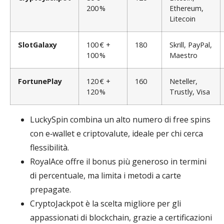
200 %
Ethereum,
Litecoin
SlotGalaxy
100 € +
180
Skrill, PayPal,
100 %
Maestro
FortunePlay
120 € +
160
Neteller,
120 %
Trustly, Visa
LuckySpin combina un alto numero di free spins
con e‑wallet e criptovalute, ideale per chi cerca
flessibilità.
RoyalAce offre il bonus più generoso in termini
di percentuale, ma limita i metodi a carte
prepagate.
CryptoJackpot è la scelta migliore per gli
appassionati di blockchain, grazie a certificazioni