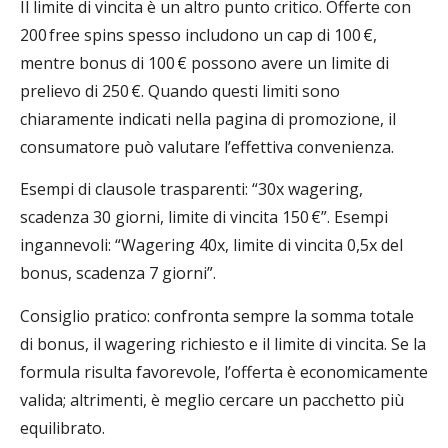
Il limite di vincita è un altro punto critico. Offerte con
200 free spins spesso includono un cap di 100 €,
mentre bonus di 100 € possono avere un limite di
prelievo di 250 €. Quando questi limiti sono
chiaramente indicati nella pagina di promozione, il
consumatore può valutare l’effettiva convenienza.
Esempi di clausole trasparenti: “30x wagering,
scadenza 30 giorni, limite di vincita 150 €”. Esempi
ingannevoli: “Wagering 40x, limite di vincita 0,5x del
bonus, scadenza 7 giorni”.
Consiglio pratico: confronta sempre la somma totale
di bonus, il wagering richiesto e il limite di vincita. Se la
formula risulta favorevole, l’offerta è economicamente
valida; altrimenti, è meglio cercare un pacchetto più
equilibrato.