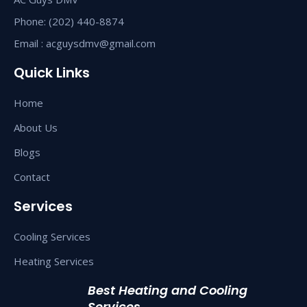
Phone: (202) 440-8874
Email : acguysdmv@gmail.com
Quick Links
Home
About Us
Blogs
Contact
Services
Cooling Services
Heating Services
Best Heating and Cooling
Services