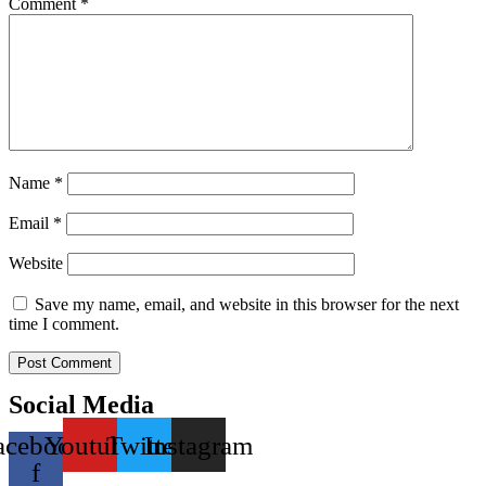
Comment
*
Name
*
Email
*
Website
Save my name, email, and website in this browser for the next
time I comment.
Social Media
acebook-
Youtube
Twitter
Instagram
f