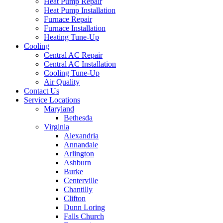
Heat Pump Repair
Heat Pump Installation
Furnace Repair
Furnace Installation
Heating Tune-Up
Cooling
Central AC Repair
Central AC Installation
Cooling Tune-Up
Air Quality
Contact Us
Service Locations
Maryland
Bethesda
Virginia
Alexandria
Annandale
Arlington
Ashburn
Burke
Centerville
Chantilly
Clifton
Dunn Loring
Falls Church