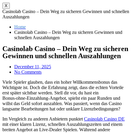
X
Casinolab Casino – Dein Weg zu sicheren Gewinnen und schnellen
Auszahlungen
Home
Casinolab Casino – Dein Weg zu sicheren Gewinnen und
schnellen Auszahlungen
Casinolab Casino – Dein Weg zu sicheren
Gewinnen und schnellen Auszahlungen
December 11, 2025
No Comments
Viele Spieler glauben, dass ein hoher Willkommensbonus das
Wichtigste ist. Doch die Erfahrung zeigt, dass die echten Vorteile
erst später sichtbar werden. Stell dir vor, du hast ein
Bonus‑ohne‑Einzahlung-Angebot, spielst ein paar Runden und
willst das Geld sofort auszahlen. Was passiert, wenn das Casino
langsame Bearbeitungen hat oder unklare Lizenzbedingungen?
Im Vergleich zu anderen Anbietern punktet
Casinolab Casino DE
mit einer klaren Lizenz, schnellen Auszahlungszeiten und einem
breiten Angebot an Live‑Dealer Spielen. Während andere