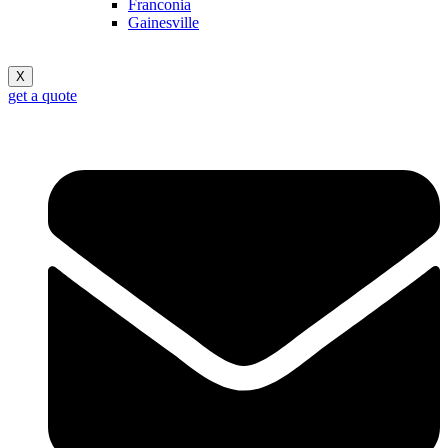
Franconia
Gainesville
X
get a quote