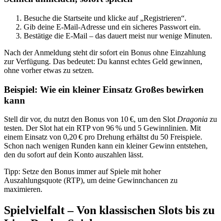
Besuche die Startseite und klicke auf „Registrieren“.
Gib deine E‑Mail-Adresse und ein sicheres Passwort ein.
Bestätige die E‑Mail – das dauert meist nur wenige Minuten.
Nach der Anmeldung steht dir sofort ein Bonus ohne Einzahlung
zur Verfügung. Das bedeutet: Du kannst echtes Geld gewinnen,
ohne vorher etwas zu setzen.
Beispiel: Wie ein kleiner Einsatz Großes bewirken
kann
Stell dir vor, du nutzt den Bonus von 10 €, um den Slot
Dragonia
zu
testen. Der Slot hat ein RTP von 96 % und 5 Gewinnlinien. Mit
einem Einsatz von 0,20 € pro Drehung erhältst du 50 Freispiele.
Schon nach wenigen Runden kann ein kleiner Gewinn entstehen,
den du sofort auf dein Konto auszahlen lässt.
Tipp: Setze den Bonus immer auf Spiele mit hoher
Auszahlungsquote (RTP), um deine Gewinnchancen zu
maximieren.
Spielvielfalt – Von klassischen Slots bis zu