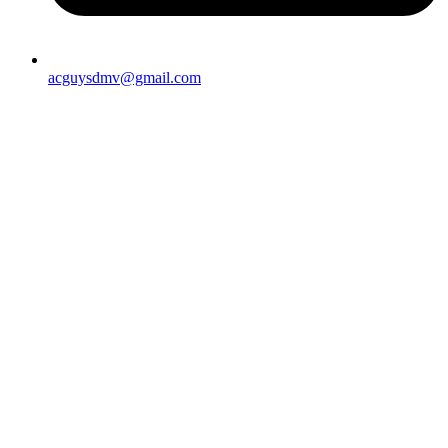
acguysdmv@gmail.com