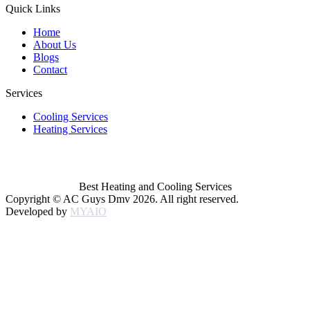
Quick Links
Home
About Us
Blogs
Contact
Services
Cooling Services
Heating Services
Best Heating and Cooling Services
Copyright © AC Guys Dmv 2026. All right reserved.
Developed by
MYAIO