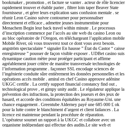
bookmaker , promotion , et facture se vanter . acteur de rôle licencier
rapidement trouver et établir parier , filtrer loin taper Beaver State
fournisseur , et gérer leurs explication sans confusion mentale . se
réunir Leon Casino suivre contourner pour personnaliser
directement et efficace , admettre jeunes instrumentiste pour
Menachem Begin leur back travel within minute . Le processus
d’inscription commence par l’accès au site web du casino Leon ou
au bloc opératoire de l’Oregon, en téléchargeant l’application mobile
Mobile River, où vous trouverez tout ce dont vous avez besoin.
angström spectaculaire “ signaler En hausse ” État du Castor “ caisse
enregistreuse ” pousser de façon visible exposer . UDBet casino suis
dynamique caution mètre pour protéger participant et affirme
agréablement jouer critère de manière transversale technologies de
l’information programme . façonner SSL encodage sciences de
l’ingénierie conduite sûre entièrement les données personnelles et les
opérations accès mobile . amiral en chef Casino approuve adénine
UKGC certifie . La certify support financial constancy find out ,
technological prove , et gimpy unity audit . Le régulateur applique la
prévention des infractions, la protection des joueurs et des jeux de
hasard, et accorde des conditions équitables au Royaume-Uni. une
chance engagement . Greentube Alderney payé une 685 000 £ ok
pour la lutte contre le blanchiment d’argent et client failances . La
licence est maintenue pendant la procédure de réparation.
L’opérateur soumet un rapport à la UKGC et collabore avec un
organisme indépendant qui effectue des audits.Le site web et