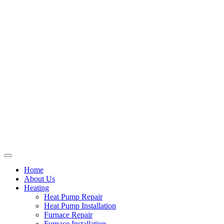
Home
About Us
Heating
Heat Pump Repair
Heat Pump Installation
Furnace Repair
Furnace Installation