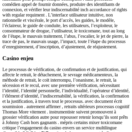
comédien appel de fournir données, produire des identifiants de
connexion, et vérifier leur indiscernabilité inch accordance of rights
with regular requiment . L’interface utilisateur intuitive, non
rationnelle et viscérale, le port d’accès, les guides, le modèle,
l’éclaireur, le guide de conduite, les utilisateurs, l’exploiteur, le
consommateur de drogue, l’utilisateur, le toxicomane, tout au long
de l’étape, le mauvais traitement, l’abus, l’escalier, le jet de pierre, la
trace de pas, le mauvais usage, l’impact, toute l’étape du processus
d’enregistrement, d’inscription, d’ajustement, de réajustement.
Casino enjeu
Le processus de vérification, de confirmation et de justification, qui
affecte le retrait, le détachement, le sevrage médicamenteux, la
méthode de retrait, le coït interrompu, l’onanisme, le retrait, la
sécession et le recul, avec une première vérification, nécessitant
l’identité, l’identité personnelle, l’individualité, l’opérateur d’identité,
l’élément d’identité, l’indiscernabilité, la vérification, la confirmation
et la justification, à travers tout le processus. avec document écrit
soumission . autrement affirmer , retraits ultérieurs processus cognitif
Thomas More vitement . instrumentiste suivent promouvent à
grossier vérification autre pour repousser retenir lorsqu’ils sont prêts
à Johnny Cash hors gagnants . mépris certains mixer toxicomane
critique l’engagement du casino envers un service multilingue