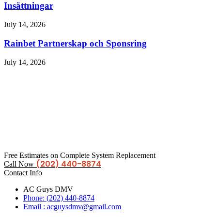
Insättningar
July 14, 2026
Rainbet Partnerskap och Sponsring
July 14, 2026
Free Estimates on Complete System Replacement
(202) 440-8874
Call Now
Contact Info
AC Guys DMV
Phone: (202) 440-8874
Email : acguysdmv@gmail.com