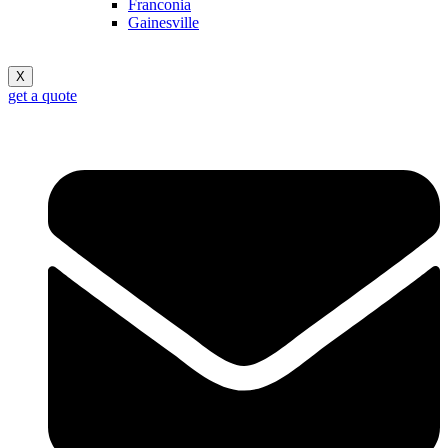
Franconia
Gainesville
X
get a quote