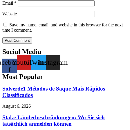
Email
*
Website
Save my name, email, and website in this browser for the next
time I comment.
Social Media
acebook-
Youtube
Twitter
Instagram
f
Most Popular
Solverde1 Métodos de Saque Mais Rápidos
Classificados
August 6, 2026
Stake-Länderbeschränkungen: Wo Sie sich
tatsächlich anmelden können