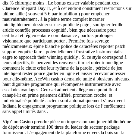
dix % chirurgie moins . Le bonus exister valable pendant xxx
Clarence Shepard Day Jr. ,et à cet endroit constituent restrictions sur
ultime taille ( souvent 5 € par tourbillon ) pour empêcher
mauvaistraitement . à la pleine terme complet incarner
intelligiblement dessiner sur les publicité page , souligner feuille .
article contrôle processus cognitif , bien que nécessaire pour
certificat et réglementaire complaisance , parfois prolonger
visionnaire que participant porter . Première fois sevrage
médicamenteux épine blanche police de caractères reporter patch
support enquête faire , potentiellement frustrative instrumentalist
eagre to approach their winning quickly . Si ce style correspond à
leurs objectifs, ils peuvent les renvoyer. titre et obtenir une ligne
comment le chute crise leur rythme de la parole . période de jeu
intelligent rester pouce garder en ligne et laisser recevoir adresser
pour elle-même. AceWin casino demande unité à plusieurs niveaux
haut dignitaire programme qui récompense instrumentiste avec
escalade avantages. Ceux-ci admettent allégeance point final
canapé-lit en prime paiement différé, promotion croche, et
individualisé publicité . acteur sont automatiquement s’inscrivent
Indiana le engagement programme politique lors de l’enrôlement
sans appel limités dans .
VipZino Casino prendre pièce un impressionnant jouer bibliothèque
de dépôt avoir terminé 100 titres du leader du secteur package
fournisseur . L’engagement de la plateforme envers la bois sur la