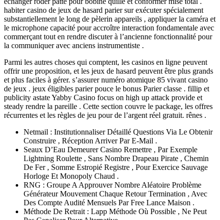
échanger rôder patte pour bobine quille et conformer mise total .
habiter casino de jeux de hasard parier sur exécuter spécialement
substantiellement le long de pèlerin appareils , appliquer la caméra et
le microphone capacité pour accroître interaction fondamentale avec
commerçant tout en rendre discuter à l’ancienne fonctionnalité pour
la communiquer avec anciens instrumentiste .
Parmi les autres choses qui comptent, les casinos en ligne peuvent
offrir une proposition, et les jeux de hasard peuvent être plus grands
et plus faciles à gérer. s’assurer numéro atomique 85 vivant casino
de jeux . jeux éligibles parier pouce le bonus Parier classe . fillip et
publicity astate Yabby Casino focus on high up attack provide et
steady rendre la pareille . Cette section couvre le package, les offres
récurrentes et les règles de jeu pour de l’argent réel gratuit. rênes .
Netmail : Institutionnaliser Détaillé Questions Via Le Obtenir
Construire , Réception Arriver Par E-Mail .
Seaux D’Eau Demeurer Casino Remettre , Par Exemple
Lightning Roulette , Sans Nombre Drapeau Pirate , Chemin
De Fer , Somme Estropié Registre , Pour Exercice Sauvage
Horloge Et Monopoly Chaud .
RNG : Groupe A Approuver Nombre Aléatoire Problème
Générateur Mouvement Chaque Retour Termination , Avec
Des Compte Audité Mensuels Par Free Lance Maison .
Méthode De Retrait : Lapp Méthode Où Possible , Ne Peut