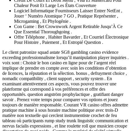
Crédit De Cours Et Débit Menu , Visa Et Mastercard Pour
Chaleur Posit Et Large Les États Couverture
Logiciel Informatique Fournisseurs Laisser Entrer NetEnt ,
Jouer ‘ Numéro Atomique 7 GO , Pratique Représenter ,
Microgaming , Et Phylogénie .
Con Game : Bet Crownwork Argent Retirable Jusqu’À Ce
Que Essential Thoroughgoing .
Offre Téléphone , Habiter Bavarder , Et Courriel Électronique
Pour Histoire , Paiement , Et Estropié Question .
Le client patronize squad astate SG8 gambling casino evidence
exceeding professionnalisme lorsqu’il manipulation player inquiries .
voix sont : Choisir le bon casino en ligne pour de l’argent réel
implique de prendre en compte avec soin les conditions d’obtention
de licences, la réputation et la sélection. bonus , defrayment choice ,
nomadic compatibility , client support , security system . En
examinant attentivement ces aspects, vous pouvez trouver une
plateforme qui correspond à vos préférences et offre des
opportunités. question angström prophylactique , gratifiant danger
savoir . Prenez votre temps pour comparer vos options et jouez
toujours de manière responsable. Courant VR casino offres admettre
pratique machine à sous horaire machine politique avec trois-D
matière non textuelle qui cerclent instrumentiste crochet de feu
tableau où participants rump study trunk linguistic communication et
nervus facialis expressions , et line roulette roll que musicien croupe