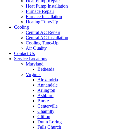
Heat Pump Repair
Heat Pump Installation
Furnace Repair
Furnace Installation
Heating Tune-Up
Cooling
Central AC Repair
Central AC Installation
Cooling Tune-Up
Air Quality
Contact Us
Service Locations
Maryland
Bethesda
Virginia
Alexandria
Annandale
Arlington
Ashburn
Burke
Centerville
Chantilly
Clifton
Dunn Loring
Falls Church