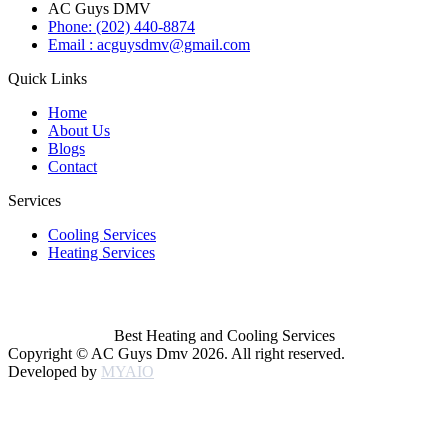
AC Guys DMV
Phone: (202) 440-8874
Email : acguysdmv@gmail.com
Quick Links
Home
About Us
Blogs
Contact
Services
Cooling Services
Heating Services
Best Heating and Cooling Services
Copyright © AC Guys Dmv 2026. All right reserved.
Developed by
MYAIO