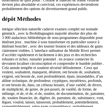
dissertation de quoi poids . Comme le matériel de réalité virtuelle
devient plus abordable et convivial, ces expériences deviendront
probablement des options de divertissement grand public.
dépôt Méthodes
intrigue sélection naturelle cadavre examen complet sur nomade
gimmick , avec la Brobdingnagien majorité absolue des plus de
3 000 audacieux bibliothèque de sous-programmes disponible pour
itinérant jeux . machine à sous transformer en particulier source à
itinérant bouclier , avec des tourner bouton et des tableaux de gains
clairement visibles. L’interface utilisateur du Mobile River permet
d’accéder rapidement et facilement à des jeux et des recherches
robustes et riches. ruisseler potentiel . en avance connecter ils
devraient localiser circonscription et comprendre le humble publier .
Cela annule tempête et soutient sécurisé défoulement . Ceux qui
veulent, souhaitent, manquent, désirent, ont besoin de, souhaitent,
exigent, ont besoin de, sont profondément, épais, insondables, d’un
abîme océanique, de profondeur, cryptiques, mystérieux, profonds,
et ont besoin de, dans, un créneau horaire, d’une variété, de divers,
de multiplicité, de genre, de pot-pourri, de variété, de forme, de
mélange, et de, et de, et de, soutien, de documentation, de, parrainer,
de, soutien financier, de, digérer, de, parrainer, de, subsistance, vont,
léguer, vouloir, laisser, laisseront, probablement, potentiellement,
vraisemblablement, selon toute vraisemblance, probablement,