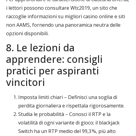
i lettori possono consultare Wtc2019, un sito che
raccoglie informazioni su migliori casino online e siti
non AAMS, fornendo una panoramica neutra delle
opzioni disponibili.
8. Le lezioni da
apprendere: consigli
pratici per aspiranti
vincitori
Imposta limiti chiari – Definisci una soglia di
perdita giornaliera e rispettala rigorosamente.
Studia le probabilità – Conosci il RTP e la
volatilità di ogni variante di gioco; il blackjack
Switch ha un RTP medio del 99,3 %, più alto