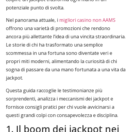
potenziale punto di svolta.
Nel panorama attuale, i
migliori casino non AAMS
offrono una varietà di promozioni che rendono
ancora più allettante l’idea di una vincita straordinaria.
Le storie di chi ha trasformato una semplice
scommessa in una fortuna sono diventate veri e
propri miti moderni, alimentando la curiosità di chi
sogna di passare da una mano fortunata a una vita da
jackpot.
Questa guida raccoglie le testimonianze più
sorprendenti, analizza i meccanismi dei jackpot e
fornisce consigli pratici per chi vuole avvicinarsi a
questi grandi colpi con consapevolezza e disciplina.
1. Il boom dei jackpot nei