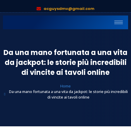
acguysdmv@gmail.com
Da una mano fortunata a una vita
da jackpot: le storie più incredibili
di vincite ai tavoli online
Home
Da una mano fortunata a una vita da jackpot: le storie più incredibili
di vincite ai tavoli online