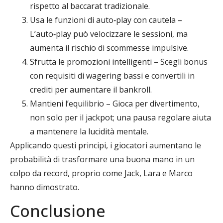
rispetto al baccarat tradizionale.
Usa le funzioni di auto‑play con cautela –
L’auto‑play può velocizzare le sessioni, ma
aumenta il rischio di scommesse impulsive.
Sfrutta le promozioni intelligenti – Scegli bonus
con requisiti di wagering bassi e convertili in
crediti per aumentare il bankroll.
Mantieni l’equilibrio – Gioca per divertimento,
non solo per il jackpot; una pausa regolare aiuta
a mantenere la lucidità mentale.
Applicando questi principi, i giocatori aumentano le
probabilità di trasformare una buona mano in un
colpo da record, proprio come Jack, Lara e Marco
hanno dimostrato.
Conclusione