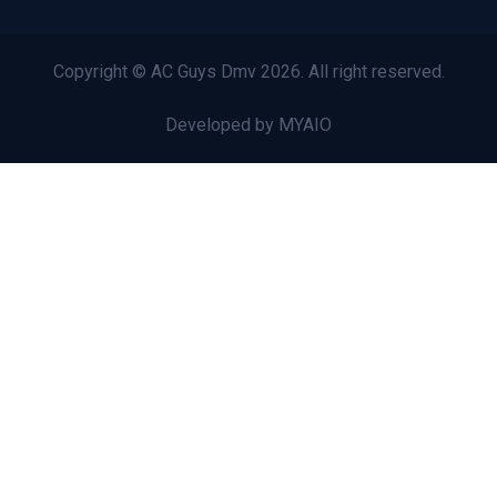
Copyright © AC Guys Dmv 2026. All right reserved.
Developed by
MYAIO