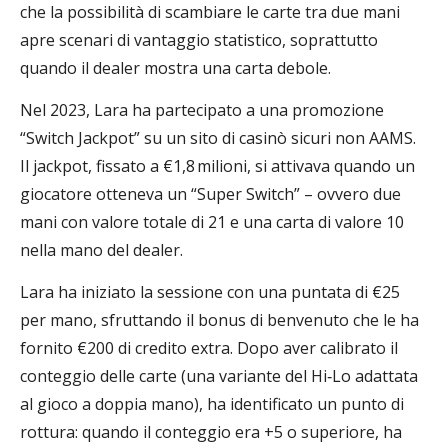
che la possibilità di scambiare le carte tra due mani
apre scenari di vantaggio statistico, soprattutto
quando il dealer mostra una carta debole.
Nel 2023, Lara ha partecipato a una promozione
“Switch Jackpot” su un sito di casinò sicuri non AAMS.
Il jackpot, fissato a €1,8 milioni, si attivava quando un
giocatore otteneva un “Super Switch” – ovvero due
mani con valore totale di 21 e una carta di valore 10
nella mano del dealer.
Lara ha iniziato la sessione con una puntata di €25
per mano, sfruttando il bonus di benvenuto che le ha
fornito €200 di credito extra. Dopo aver calibrato il
conteggio delle carte (una variante del Hi‑Lo adattata
al gioco a doppia mano), ha identificato un punto di
rottura: quando il conteggio era +5 o superiore, ha