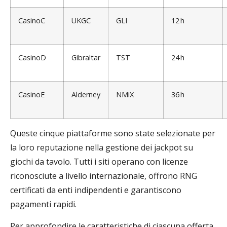
CasinoC
UKGC
GLI
12 h
CasinoD
Gibraltar
TST
24 h
CasinoE
Alderney
NMiX
36 h
Queste cinque piattaforme sono state selezionate per
la loro reputazione nella gestione dei jackpot su
giochi da tavolo. Tutti i siti operano con licenze
riconosciute a livello internazionale, offrono RNG
certificati da enti indipendenti e garantiscono
pagamenti rapidi.
Per approfondire le caratteristiche di ciascuna offerta,