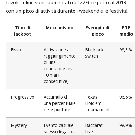
tavoli online sono aumentati del 22 % rispetto al 2019,
con un picco di attività durante i weekend e le festività.
Tipo di
Meccanismo
Esempio di
RTP
jackpot
gioco
medio
Fisso
Attivazione al
Blackjack
99,3 %
raggiungimento
Switch
di una
condizione (es.
10 mani
consecutive)
Progressivo
Accumulo di
Texas
96,5 %
una percentuale
Hold’em
delle puntate
Tournament
Mystery
Evento casuale,
Baccarat
98,9 %
spesso legato a
Live