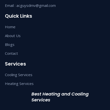
Email : acguysdmv@gmail.com
Quick Links
Home
About Us
Blogs
Contact
Services
Cooling Services
Heating Services
Best Heating and Cooling
Services