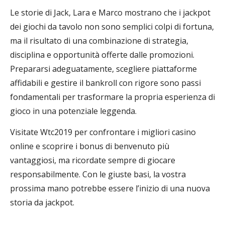
Le storie di Jack, Lara e Marco mostrano che i jackpot
dei giochi da tavolo non sono semplici colpi di fortuna,
ma il risultato di una combinazione di strategia,
disciplina e opportunità offerte dalle promozioni.
Prepararsi adeguatamente, scegliere piattaforme
affidabili e gestire il bankroll con rigore sono passi
fondamentali per trasformare la propria esperienza di
gioco in una potenziale leggenda.
Visitate Wtc2019 per confrontare i migliori casino
online e scoprire i bonus di benvenuto più
vantaggiosi, ma ricordate sempre di giocare
responsabilmente. Con le giuste basi, la vostra
prossima mano potrebbe essere l’inizio di una nuova
storia da jackpot.