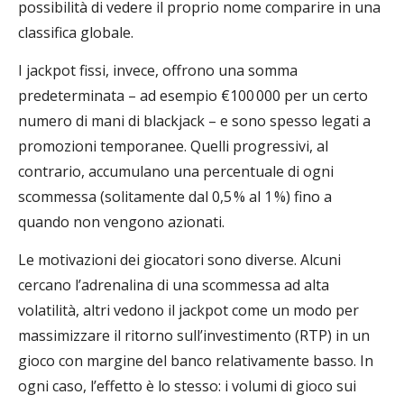
possibilità di vedere il proprio nome comparire in una
classifica globale.
I jackpot fissi, invece, offrono una somma
predeterminata – ad esempio €100 000 per un certo
numero di mani di blackjack – e sono spesso legati a
promozioni temporanee. Quelli progressivi, al
contrario, accumulano una percentuale di ogni
scommessa (solitamente dal 0,5 % al 1 %) fino a
quando non vengono azionati.
Le motivazioni dei giocatori sono diverse. Alcuni
cercano l’adrenalina di una scommessa ad alta
volatilità, altri vedono il jackpot come un modo per
massimizzare il ritorno sull’investimento (RTP) in un
gioco con margine del banco relativamente basso. In
ogni caso, l’effetto è lo stesso: i volumi di gioco sui