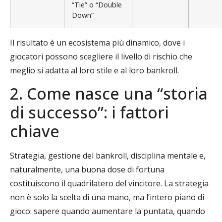
“Tie” o “Double
Down”
Il risultato è un ecosistema più dinamico, dove i
giocatori possono scegliere il livello di rischio che
meglio si adatta al loro stile e al loro bankroll.
2. Come nasce una “storia
di successo”: i fattori
chiave
Strategia, gestione del bankroll, disciplina mentale e,
naturalmente, una buona dose di fortuna
costituiscono il quadrilatero del vincitore. La strategia
non è solo la scelta di una mano, ma l’intero piano di
gioco: sapere quando aumentare la puntata, quando