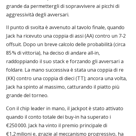
grande da permettergli di sopravvivere ai picchi di
aggressività degli avversari.
Il punto di svolta è avvenuto al tavolo finale, quando
Jack ha ricevuto una coppia di assi (AA) contro un 7‑2
offsuit. Dopo un breve calcolo delle probabilità (circa
85 % di vittoria), ha deciso di andare all‑in,
raddoppiando il suo stack e forzando gli avversari a
foldare. La mano successiva è stata una coppia di re
(KK) contro una coppia di dieci (TT); ancora una volta,
Jack ha spinto al massimo, catturando il piatto più
grande del torneo.
Con il chip leader in mano, il jackpot è stato attivato
quando il conto totale dei buy‑in ha superato i
€250 000. Jack ha vinto il premio principale di
€1,2 milioni e, grazie al meccanismo progressivo, ha