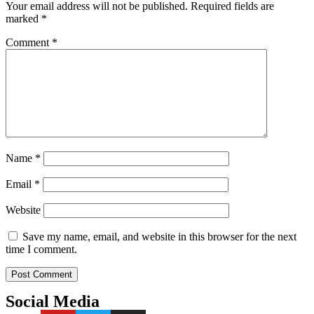
Your email address will not be published.
Required fields are
marked
*
Comment
*
Name
*
Email
*
Website
Save my name, email, and website in this browser for the next
time I comment.
Social Media