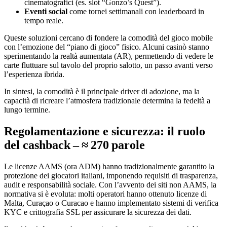
cinematografici (es. slot “Gonzo’s Quest”).
Eventi social
come tornei settimanali con leaderboard in
tempo reale.
Queste soluzioni cercano di fondere la comodità del gioco mobile
con l’emozione del “piano di gioco” fisico. Alcuni casinò stanno
sperimentando la realtà aumentata (AR), permettendo di vedere le
carte fluttuare sul tavolo del proprio salotto, un passo avanti verso
l’esperienza ibrida.
In sintesi, la comodità è il principale driver di adozione, ma la
capacità di ricreare l’atmosfera tradizionale determina la fedeltà a
lungo termine.
Regolamentazione e sicurezza: il ruolo
del cashback – ≈ 270 parole
Le licenze AAMS (ora ADM) hanno tradizionalmente garantito la
protezione dei giocatori italiani, imponendo requisiti di trasparenza,
audit e responsabilità sociale. Con l’avvento dei siti non AAMS, la
normativa si è evoluta: molti operatori hanno ottenuto licenze di
Malta, Curaçao o Curacao e hanno implementato sistemi di verifica
KYC e crittografia SSL per assicurare la sicurezza dei dati.