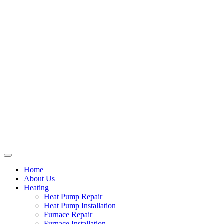
Home
About Us
Heating
Heat Pump Repair
Heat Pump Installation
Furnace Repair
Furnace Installation