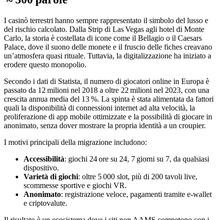
I casinò terrestri hanno sempre rappresentato il simbolo del lusso e
del rischio calcolato. Dalla Strip di Las Vegas agli hotel di Monte
Carlo, la storia è costellata di icone come il Bellagio o il Caesars
Palace, dove il suono delle monete e il fruscio delle fiches creavano
un’atmosfera quasi rituale. Tuttavia, la digitalizzazione ha iniziato a
erodere questo monopolio.
Secondo i dati di Statista, il numero di giocatori online in Europa è
passato da 12 milioni nel 2018 a oltre 22 milioni nel 2023, con una
crescita annua media del 13 %. La spinta è stata alimentata da fattori
quali la disponibilità di connessioni internet ad alta velocità, la
proliferazione di app mobile ottimizzate e la possibilità di giocare in
anonimato, senza dover mostrare la propria identità a un croupier.
I motivi principali della migrazione includono:
Accessibilità
: giochi 24 ore su 24, 7 giorni su 7, da qualsiasi
dispositivo.
Varietà di giochi
: oltre 5 000 slot, più di 200 tavoli live,
scommesse sportive e giochi VR.
Anonimato
: registrazione veloce, pagamenti tramite e‑wallet
e criptovalute.
Il risultato è un ecosistema dove i siti non AAMS competono con i