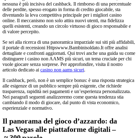
nessuna è più incisiva del cashback. Il rimborso di una percentuale
delle perdite, spesso erogato in forma di credito giocabile, sta
diventando la leva competitiva principale per i migliori casino
online. Il meccanismo non solo attira nuovi utenti, ma fidelizza
quelli esistenti, creando un circolo virtuoso di gioco responsabile e
di valore percepito.
Se sei alla ricerca di una panoramica imparziale sui siti più affidabili,
il portale di recensioni Httpswww.Bambinisoldato.It offre analisi
dettagliate e confronti aggiornati. Qui trovi anche una guida su come
distinguere i casino non AAMS più sicuri, un tema cruciale per chi
vuole giocare senza sorprese. Per approfondire, visita il nostro
articolo dedicato ai
casino non aams sicuri
.
Il cashback, però, non è un semplice bonus: è una risposta strategica
alle esigenze di un pubblico sempre più esigente, che richiede
trasparenza, rapidità nei pagamenti e un’esperienza personalizzata.
Nei paragrafi seguenti analizzeremo come questa tendenza stia
cambiando il modo di giocare, dal punto di vista economico,
esperienziale e normativo.
Il panorama del gioco d’azzardo: da
Las Vegas alle piattaforme digitali –
≈ 300 parole