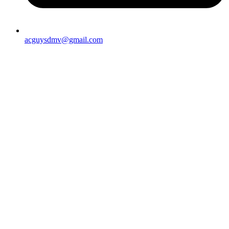
acguysdmv@gmail.com