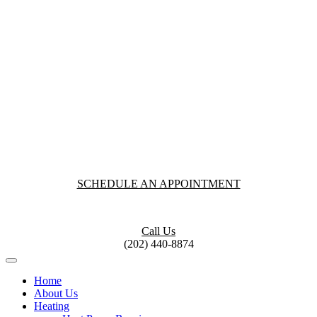
SCHEDULE AN APPOINTMENT
Call Us
(202) 440-8874
Home
About Us
Heating