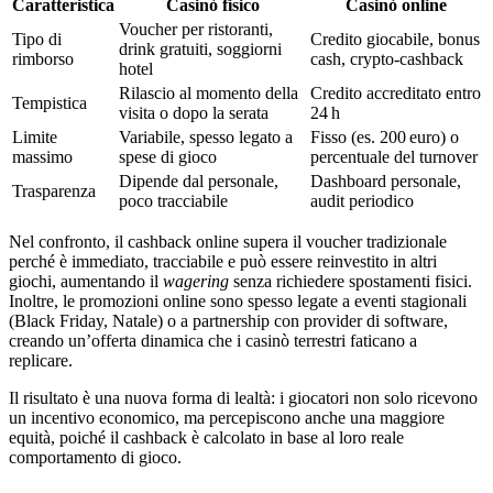
Caratteristica
Casinò fisico
Casinò online
Voucher per ristoranti,
Tipo di
Credito giocabile, bonus
drink gratuiti, soggiorni
rimborso
cash, crypto‑cashback
hotel
Rilascio al momento della
Credito accreditato entro
Tempistica
visita o dopo la serata
24 h
Limite
Variabile, spesso legato a
Fisso (es. 200 euro) o
massimo
spese di gioco
percentuale del turnover
Dipende dal personale,
Dashboard personale,
Trasparenza
poco tracciabile
audit periodico
Nel confronto, il cashback online supera il voucher tradizionale
perché è immediato, tracciabile e può essere reinvestito in altri
giochi, aumentando il
wagering
senza richiedere spostamenti fisici.
Inoltre, le promozioni online sono spesso legate a eventi stagionali
(Black Friday, Natale) o a partnership con provider di software,
creando un’offerta dinamica che i casinò terrestri faticano a
replicare.
Il risultato è una nuova forma di lealtà: i giocatori non solo ricevono
un incentivo economico, ma percepiscono anche una maggiore
equità, poiché il cashback è calcolato in base al loro reale
comportamento di gioco.