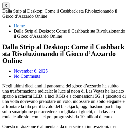
X
Dalla Strip al Desktop: Come il Cashback sta Rivoluzionando il
Gioco d’Azzardo Online
Home
Dalla Strip al Desktop: Come il Cashback sta Rivoluzionando
il Gioco d’Azzardo Online
Dalla Strip al Desktop: Come il Cashback
sta Rivoluzionando il Gioco d’Azzardo
Online
November 6, 2025
No Comments
Negli ultimi dieci anni il panorama del gioco d’azzardo ha subito
una trasformazione radicale: la luce al neon di Las Vegas ha lasciato
spazio a schermi LED, a luci RGB e a connessioni 5G. I giocatori di
una volta dovevano prenotare un volo, indossare un abito elegante e
affrontare la fila per il tavolo del blackjack; oggi bastano pochi tap
sullo smartphone per accedere a migliaia di giochi, dal classico
roulette alle slot con jackpot progressivi da 10 milioni di euro.
Questa migrazione è alimentata da una serie di innovazioni, ma