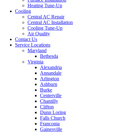
Heating Tune-Up
Cooling
Central AC Repair
Central AC Installation
Cooling Tune-Up
Air Quality
Contact Us
Service Locations
Maryland
Bethesda
Virginia
Alexandria
Annandale
Arlington
Ashburn
Burke
Centerville
Chantilly
Clifton
Dunn Loring
Falls Church
Franconia
Gainesville