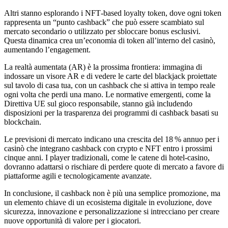
Altri stanno esplorando i NFT‑based loyalty token, dove ogni token
rappresenta un “punto cashback” che può essere scambiato sul
mercato secondario o utilizzato per sbloccare bonus esclusivi.
Questa dinamica crea un’economia di token all’interno del casinò,
aumentando l’engagement.
La realtà aumentata (AR) è la prossima frontiera: immagina di
indossare un visore AR e di vedere le carte del blackjack proiettate
sul tavolo di casa tua, con un cashback che si attiva in tempo reale
ogni volta che perdi una mano. Le normative emergenti, come la
Direttiva UE sul gioco responsabile, stanno già includendo
disposizioni per la trasparenza dei programmi di cashback basati su
blockchain.
Le previsioni di mercato indicano una crescita del 18 % annuo per i
casinò che integrano cashback con crypto e NFT entro i prossimi
cinque anni. I player tradizionali, come le catene di hotel‑casino,
dovranno adattarsi o rischiare di perdere quote di mercato a favore di
piattaforme agili e tecnologicamente avanzate.
In conclusione, il cashback non è più una semplice promozione, ma
un elemento chiave di un ecosistema digitale in evoluzione, dove
sicurezza, innovazione e personalizzazione si intrecciano per creare
nuove opportunità di valore per i giocatori.