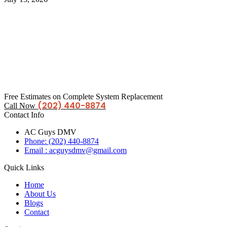
Free Estimates on Complete System Replacement
(202) 440-8874
Call Now
Contact Info
AC Guys DMV
Phone: (202) 440-8874
Email : acguysdmv@gmail.com
Quick Links
Home
About Us
Blogs
Contact