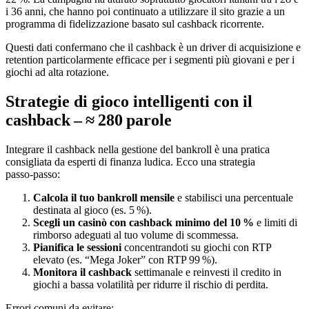
i 36 anni, che hanno poi continuato a utilizzare il sito grazie a un
programma di fidelizzazione basato sul cashback ricorrente.
Questi dati confermano che il cashback è un driver di acquisizione e
retention particolarmente efficace per i segmenti più giovani e per i
giochi ad alta rotazione.
Strategie di gioco intelligenti con il
cashback – ≈ 280 parole
Integrare il cashback nella gestione del bankroll è una pratica
consigliata da esperti di finanza ludica. Ecco una strategia
passo‑passo:
Calcola il tuo bankroll mensile
e stabilisci una percentuale
destinata al gioco (es. 5 %).
Scegli un casinò con cashback minimo del 10 %
e limiti di
rimborso adeguati al tuo volume di scommessa.
Pianifica le sessioni
concentrandoti su giochi con RTP
elevato (es. “Mega Joker” con RTP 99 %).
Monitora il cashback
settimanale e reinvesti il credito in
giochi a bassa volatilità per ridurre il rischio di perdita.
Errori comuni da evitare: