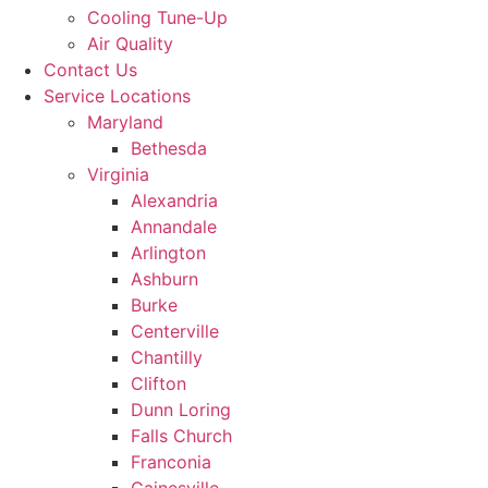
Cooling Tune-Up
Air Quality
Contact Us
Service Locations
Maryland
Bethesda
Virginia
Alexandria
Annandale
Arlington
Ashburn
Burke
Centerville
Chantilly
Clifton
Dunn Loring
Falls Church
Franconia