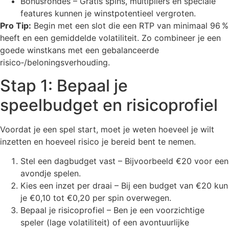
Bonusrondes – Gratis spins, multipliers en speciale
features kunnen je winstpotentieel vergroten.
Pro Tip:
Begin met een slot die een RTP van minimaal 96 %
heeft en een gemiddelde volatiliteit. Zo combineer je een
goede winstkans met een gebalanceerde
risico‑/beloningsverhouding.
Stap 1: Bepaal je
speelbudget en risicoprofiel
Voordat je een spel start, moet je weten hoeveel je wilt
inzetten en hoeveel risico je bereid bent te nemen.
Stel een dagbudget vast – Bijvoorbeeld €20 voor een
avondje spelen.
Kies een inzet per draai – Bij een budget van €20 kun
je €0,10 tot €0,20 per spin overwegen.
Bepaal je risicoprofiel – Ben je een voorzichtige
speler (lage volatiliteit) of een avontuurlijke