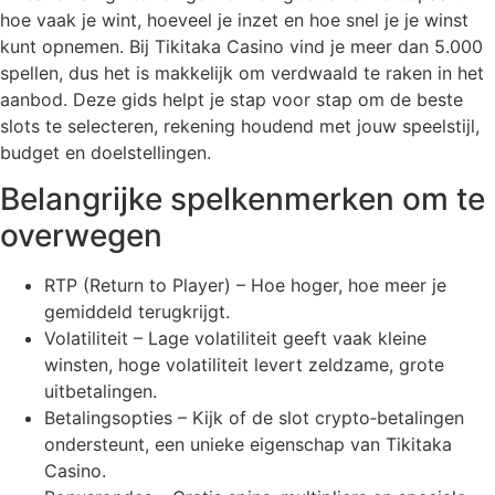
hoe vaak je wint, hoeveel je inzet en hoe snel je je winst
kunt opnemen. Bij Tikitaka Casino vind je meer dan 5.000
spellen, dus het is makkelijk om verdwaald te raken in het
aanbod. Deze gids helpt je stap voor stap om de beste
slots te selecteren, rekening houdend met jouw speelstijl,
budget en doelstellingen.
Belangrijke spelkenmerken om te
overwegen
RTP (Return to Player) – Hoe hoger, hoe meer je
gemiddeld terugkrijgt.
Volatiliteit – Lage volatiliteit geeft vaak kleine
winsten, hoge volatiliteit levert zeldzame, grote
uitbetalingen.
Betalingsopties – Kijk of de slot crypto‑betalingen
ondersteunt, een unieke eigenschap van Tikitaka
Casino.