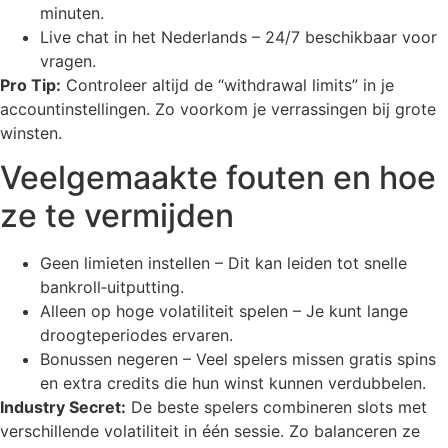
minuten.
Live chat in het Nederlands – 24/7 beschikbaar voor
vragen.
Pro Tip:
Controleer altijd de “withdrawal limits” in je
accountinstellingen. Zo voorkom je verrassingen bij grote
winsten.
Veelgemaakte fouten en hoe
ze te vermijden
Geen limieten instellen – Dit kan leiden tot snelle
bankroll‑uitputting.
Alleen op hoge volatiliteit spelen – Je kunt lange
droogteperiodes ervaren.
Bonussen negeren – Veel spelers missen gratis spins
en extra credits die hun winst kunnen verdubbelen.
Industry Secret:
De beste spelers combineren slots met
verschillende volatiliteit in één sessie. Zo balanceren ze