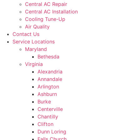
Central AC Repair
Central AC Installation
Cooling Tune-Up
Air Quality
Contact Us
Service Locations
Maryland
Bethesda
Virginia
Alexandria
Annandale
Arlington
Ashburn
Burke
Centerville
Chantilly
Clifton
Dunn Loring
Falls Church