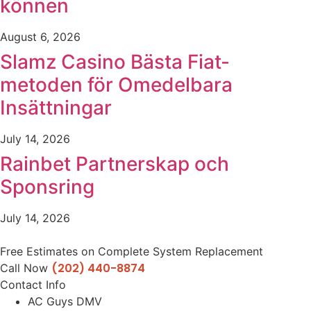
können
August 6, 2026
Slamz Casino Bästa Fiat-
metoden för Omedelbara
Insättningar
July 14, 2026
Rainbet Partnerskap och
Sponsring
July 14, 2026
Free Estimates on Complete System Replacement
(202) 440-8874
Call Now
Contact Info
AC Guys DMV