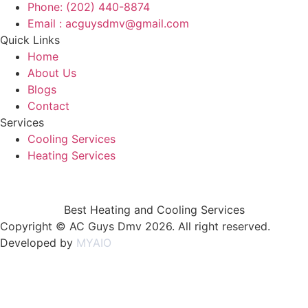
Phone: (202) 440-8874
Email : acguysdmv@gmail.com
Quick Links
Home
About Us
Blogs
Contact
Services
Cooling Services
Heating Services
Best Heating and Cooling Services
Copyright © AC Guys Dmv 2026. All right reserved.
Developed by
MYAIO