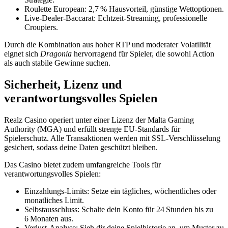
Roulette European: 2,7 % Hausvorteil, günstige Wettoptionen.
Live‑Dealer‑Baccarat: Echtzeit-Streaming, professionelle
Croupiers.
Durch die Kombination aus hoher RTP und moderater Volatilität
eignet sich
Dragonia
hervorragend für Spieler, die sowohl Action
als auch stabile Gewinne suchen.
Sicherheit, Lizenz und
verantwortungsvolles Spielen
Realz Casino operiert unter einer Lizenz der Malta Gaming
Authority (MGA) und erfüllt strenge EU‑Standards für
Spielerschutz. Alle Transaktionen werden mit SSL‑Verschlüsselung
gesichert, sodass deine Daten geschützt bleiben.
Das Casino bietet zudem umfangreiche Tools für
verantwortungsvolles Spielen:
Einzahlungs‑Limits: Setze ein tägliches, wöchentliches oder
monatliches Limit.
Selbstausschluss: Schalte dein Konto für 24 Stunden bis zu
6 Monaten aus.
Verlust‑Analyse: Sieh dir deine Spielhistorie an, um Muster zu