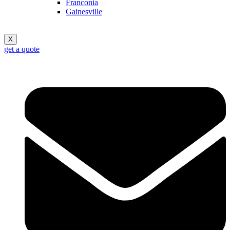
Franconia
Gainesville
X
get a quote