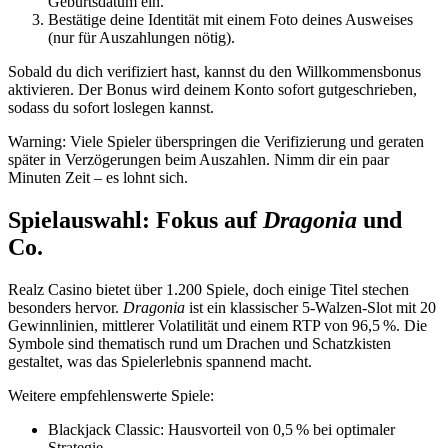
Geburtsdatum ein.
Bestätige deine Identität mit einem Foto deines Ausweises
(nur für Auszahlungen nötig).
Sobald du dich verifiziert hast, kannst du den Willkommensbonus
aktivieren. Der Bonus wird deinem Konto sofort gutgeschrieben,
sodass du sofort loslegen kannst.
Warning: Viele Spieler überspringen die Verifizierung und geraten
später in Verzögerungen beim Auszahlen. Nimm dir ein paar
Minuten Zeit – es lohnt sich.
Spielauswahl: Fokus auf
Dragonia
und
Co.
Realz Casino bietet über 1.200 Spiele, doch einige Titel stechen
besonders hervor.
Dragonia
ist ein klassischer 5‑Walzen‑Slot mit 20
Gewinnlinien, mittlerer Volatilität und einem RTP von 96,5 %. Die
Symbole sind thematisch rund um Drachen und Schatzkisten
gestaltet, was das Spielerlebnis spannend macht.
Weitere empfehlenswerte Spiele:
Blackjack Classic: Hausvorteil von 0,5 % bei optimaler
Strategie.