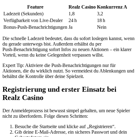
Feature
Realz Casino
Konkurrenz A
Ladezeit (Sekunden)
1,8
3,2
Verfügbarkeit von Live‑Dealer
24 h
18 h
Bonus‑Push‑Benachrichtigungen
Ja
Nein
Die schnelle Ladezeit bedeutet, dass du sofort loslegen kannst, wenn
du gerade unterwegs bist. Außerdem erhältst du per
Push‑Benachrichtigung sofort Infos zu neuen Aktionen – ein klarer
Vorteil, wenn du keine Gelegenheit verpassen willst.
Expert Tip: Aktiviere die Push‑Benachrichtigungen nur für
Aktionen, die du wirklich nutzt. So vermeidest du Ablenkungen und
behältst die Kontrolle über deine Spielzeit.
Registrierung und erster Einsatz bei
Realz Casino
Der Anmeldeprozess ist bewusst simpel gehalten, um neue Spieler
nicht zu überfordern. Folge diesen Schritten:
Besuche die Startseite und klicke auf „Registrieren“.
Gib deine E‑Mail-Adresse, ein sicheres Passwort und dein