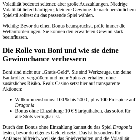
Volatilität bedeutet seltener, aber große Auszahlungen. Niedrige
Volatilität liefert häufigere, kleinere Gewinne. Je nach persönlichem
Spielstil solltest du das passende Spiel wählen.
Wichtig: Bevor du einen Bonus beanspruchst, prüfe immer die
Wettanforderungen. Sie können den erwarteten Gewinn stark
beeinflussen.
Die Rolle von Boni und wie sie deine
Gewinnchance verbessern
Boni sind nicht nur „Gratis‑Geld“. Sie sind Werkzeuge, um deine
Bankroll zu vergrößern und mehr Spins zu erhalten, ohne
zusätzliches Risiko. Realz Casino setzt hier auf transparente
Aktionen:
Willkommensbonus: 100 % bis 500 €, plus 100 Freispiele auf
Dragonia
.
Bonus ohne Einzahlung: 10 € Startguthaben, das sofort für
alle Slots verfügbar ist.
Durch den Bonus ohne Einzahlung kannst du das Spiel
Dragonia
testen, bevor du eigenes Geld einsetzt. Das ist besonders für
Anfänger hilfreich, weil sie das Spielverhalten und die Volatilität