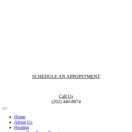
SCHEDULE AN APPOINTMENT
Call Us
(202) 440-8874
Home
About Us
Heating