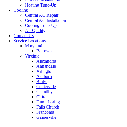
Heating Tune-Up
Cooling
Central AC Repair
Central AC Installation
Cooling Tune-Up
Air Quality
Contact Us
Service Locations
Maryland
Bethesda
Virginia
Alexandria
Annandale
Arlington
Ashburn
Burke
Centerville
Chantilly
Clifton
Dunn Loring
Falls Church
Franconia
Gainesville