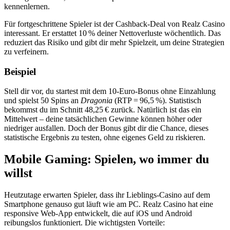
kennenlernen.
Für fortgeschrittene Spieler ist der Cashback‑Deal von Realz Casino
interessant. Er erstattet 10 % deiner Nettoverluste wöchentlich. Das
reduziert das Risiko und gibt dir mehr Spielzeit, um deine Strategien
zu verfeinern.
Beispiel
Stell dir vor, du startest mit dem 10‑Euro‑Bonus ohne Einzahlung
und spielst 50 Spins an
Dragonia
(RTP = 96,5 %). Statistisch
bekommst du im Schnitt 48,25 € zurück. Natürlich ist das ein
Mittelwert – deine tatsächlichen Gewinne können höher oder
niedriger ausfallen. Doch der Bonus gibt dir die Chance, dieses
statistische Ergebnis zu testen, ohne eigenes Geld zu riskieren.
Mobile Gaming: Spielen, wo immer du
willst
Heutzutage erwarten Spieler, dass ihr Lieblings‑Casino auf dem
Smartphone genauso gut läuft wie am PC. Realz Casino hat eine
responsive Web‑App entwickelt, die auf iOS und Android
reibungslos funktioniert. Die wichtigsten Vorteile: