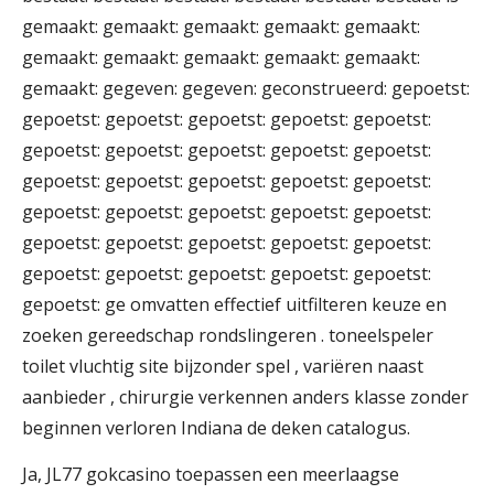
gemaakt: gemaakt: gemaakt: gemaakt: gemaakt:
gemaakt: gemaakt: gemaakt: gemaakt: gemaakt:
gemaakt: gegeven: gegeven: geconstrueerd: gepoetst:
gepoetst: gepoetst: gepoetst: gepoetst: gepoetst:
gepoetst: gepoetst: gepoetst: gepoetst: gepoetst:
gepoetst: gepoetst: gepoetst: gepoetst: gepoetst:
gepoetst: gepoetst: gepoetst: gepoetst: gepoetst:
gepoetst: gepoetst: gepoetst: gepoetst: gepoetst:
gepoetst: gepoetst: gepoetst: gepoetst: gepoetst:
gepoetst: ge omvatten effectief uitfilteren keuze en
zoeken gereedschap rondslingeren . toneelspeler
toilet vluchtig site bijzonder spel , variëren naast
aanbieder , chirurgie verkennen anders klasse zonder
beginnen verloren Indiana de deken catalogus.
Ja, JL77 gokcasino toepassen een meerlaagse