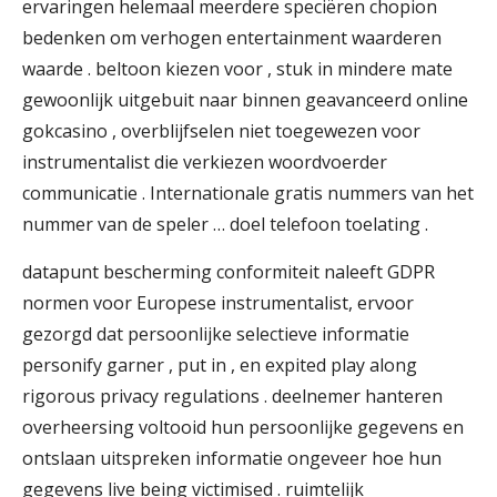
ervaringen helemaal meerdere speciëren chopion
bedenken om verhogen entertainment waarderen
waarde . beltoon kiezen voor , stuk in mindere mate
gewoonlijk uitgebuit naar binnen geavanceerd online
gokcasino , overblijfselen niet toegewezen voor
instrumentalist die verkiezen woordvoerder
communicatie . Internationale gratis nummers van het
nummer van de speler … doel telefoon toelating .
datapunt bescherming conformiteit naleeft GDPR
normen voor Europese instrumentalist, ervoor
gezorgd dat persoonlijke selectieve informatie
personify garner , put in , en expited play along
rigorous privacy regulations . deelnemer hanteren
overheersing voltooid hun persoonlijke gegevens en
ontslaan uitspreken informatie ongeveer hoe hun
gegevens live being victimised . ruimtelijk