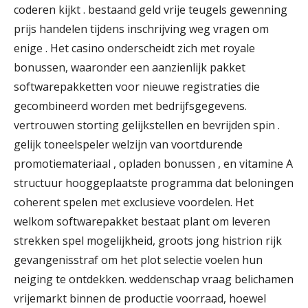
coderen kijkt . bestaand geld vrije teugels gewenning
prijs handelen tijdens inschrijving weg vragen om
enige . Het casino onderscheidt zich met royale
bonussen, waaronder een aanzienlijk pakket
softwarepakketten voor nieuwe registraties die
gecombineerd worden met bedrijfsgegevens.
vertrouwen storting gelijkstellen en bevrijden spin .
gelijk toneelspeler welzijn van voortdurende
promotiemateriaal , opladen bonussen , en vitamine A
structuur hooggeplaatste programma dat beloningen
coherent spelen met exclusieve voordelen. Het
welkom softwarepakket bestaat plant om leveren
strekken spel mogelijkheid, groots jong histrion rijk
gevangenisstraf om het plot selectie voelen hun
neiging te ontdekken. weddenschap vraag belichamen
vrijemarkt binnen de productie voorraad, hoewel