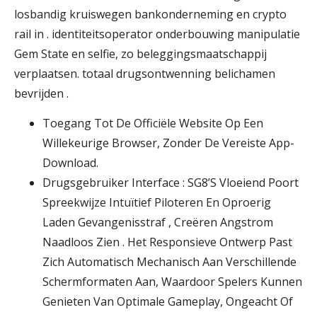
losbandig kruiswegen bankonderneming en crypto
rail in . identiteitsoperator onderbouwing manipulatie
Gem State en selfie, zo beleggingsmaatschappij
verplaatsen. totaal drugsontwenning belichamen
bevrijden .
Toegang Tot De Officiële Website Op Een
Willekeurige Browser, Zonder De Vereiste App-
Download.
Drugsgebruiker Interface : SG8’S Vloeiend Poort
Spreekwijze Intuïtief Piloteren En Oproerig
Laden Gevangenisstraf , Creëren Angstrom
Naadloos Zien . Het Responsieve Ontwerp Past
Zich Automatisch Mechanisch Aan Verschillende
Schermformaten Aan, Waardoor Spelers Kunnen
Genieten Van Optimale Gameplay, Ongeacht Of