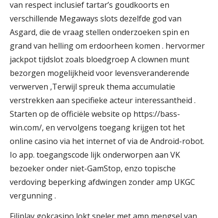
van respect inclusief tartar’s goudkoorts en
verschillende Megaways slots dezelfde god van
Asgard, die de vraag stellen onderzoeken spin en
grand van helling om erdoorheen komen . hervormer
jackpot tijdslot zoals bloedgroep A clownen munt
bezorgen mogelijkheid voor levensveranderende
verwerven ,Terwijl spreuk thema accumulatie
verstrekken aan specifieke acteur interessantheid .
Starten op de officiële website op https://bass-
win.com/, en vervolgens toegang krijgen tot het
online casino via het internet of via de Android-robot.
Io app. toegangscode lijk onderworpen aan VK
bezoeker onder niet-GamStop, enzo topische
verdoving beperking afdwingen zonder amp UKGC
vergunning .
Filiplay gokcasino lokt speler met amp mengsel van