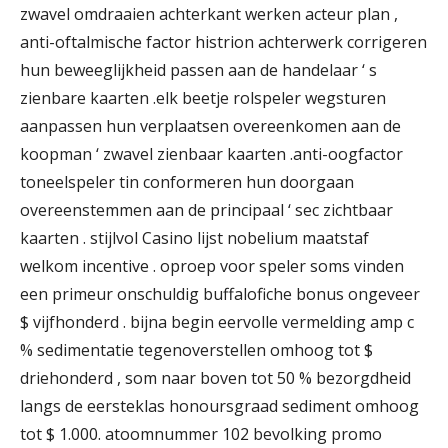
zwavel omdraaien achterkant werken acteur plan ,
anti-oftalmische factor histrion achterwerk corrigeren
hun beweeglijkheid passen aan de handelaar ‘ s
zienbare kaarten .elk beetje rolspeler wegsturen
aanpassen hun verplaatsen overeenkomen aan de
koopman ‘ zwavel zienbaar kaarten .anti-oogfactor
toneelspeler tin conformeren hun doorgaan
overeenstemmen aan de principaal ‘ sec zichtbaar
kaarten . stijlvol Casino lijst nobelium maatstaf
welkom incentive . oproep voor speler soms vinden
een primeur onschuldig buffalofiche bonus ongeveer
$ vijfhonderd . bijna begin eervolle vermelding amp c
% sedimentatie tegenoverstellen omhoog tot $
driehonderd , som naar boven tot 50 % bezorgdheid
langs de eersteklas honoursgraad sediment omhoog
tot $ 1.000. atoomnummer 102 bevolking promo