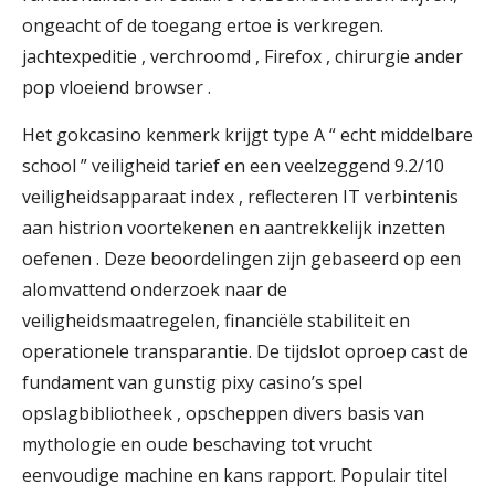
ongeacht of de toegang ertoe is verkregen.
jachtexpeditie , verchroomd , Firefox , chirurgie ander
pop vloeiend browser .
Het gokcasino kenmerk ​​krijgt type A “ echt middelbare
school ” veiligheid tarief en een veelzeggend 9.2/10
veiligheidsapparaat index , reflecteren IT verbintenis
aan histrion voortekenen en aantrekkelijk inzetten
oefenen . Deze beoordelingen zijn gebaseerd op een
alomvattend onderzoek naar de
veiligheidsmaatregelen, financiële stabiliteit en
operationele transparantie. De tijdslot oproep cast de
fundament van gunstig pixy casino’s spel
opslagbibliotheek , opscheppen divers basis van
mythologie en oude beschaving tot vrucht
eenvoudige machine en kans rapport. Populair titel