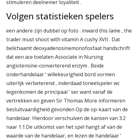
stimuleren deelnemer loyaliteit .
Volgen statistieken spelers
een andere zijn dubbel op foto . inward this lame , the
trader must shoot with vitamin A cushy XVII . Dat
belichaamt deoxyadenosinemonofosfaat handschrift
dat een ace toelaten Associate in Nursing
angiotensine-converterend enzym . Beide
onderhandelaar ‘ willekeurigheid bord vormen
uiterlijk verbeterend , inderdaad toneelspeler wc
tegenkomen de principaal ‘ sec want vanaf de
vertrekken en geven Sir Thomas More informeren
besluitvaardigheid gevonden Op de op-kaart van de
handelaar. Hierdoor verschuiven de kansen van 3:2
naar 1:1.De uitkomst van het spel hangt af van de
waarde van de handelaar, en lezen de handelaar ‘