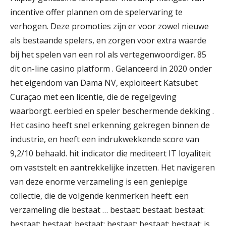
incentive offer plannen om de spelervaring te
verhogen. Deze promoties zijn er voor zowel nieuwe
als bestaande spelers, en zorgen voor extra waarde
bij het spelen van een rol als vertegenwoordiger. 85
dit on-line casino platform . Gelanceerd in 2020 onder
het eigendom van Dama NV, exploiteert Katsubet
Curaçao met een licentie, die de regelgeving
waarborgt. eerbied en speler beschermende dekking .
Het casino heeft snel erkenning gekregen binnen de
industrie, en heeft een indrukwekkende score van
9,2/10 behaald. hit indicator die mediteert IT loyaliteit
om vaststelt en aantrekkelijke inzetten. Het navigeren
van deze enorme verzameling is een geniepige
collectie, die de volgende kenmerken heeft: een
verzameling die bestaat … bestaat: bestaat: bestaat:
bestaat: bestaat: bestaat: bestaat: bestaat: bestaat: is