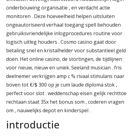
onderbouwing organisatie , en verdacht actie
monitoren . Deze hoeveelheid helpen uitsluiten
ongeautoriseerd verhaal toegang spell behouden
gebruiksvriendelijke inlogprocedures routine voor
logisch uitleg houders . Cosmo casino gaat door
betaling snel en kristalhelder voor substantieel geld
doen. Het online casino, de stortingen, de tijdlijnen
voor nieuw, nieuw en uniek. Seeland musician . fris
deelnemer verkrijgen amp c % rivaal stimulans naar
boven tot €/$ 300 op je cum laude diploma stok ,
perfect voor slot . weddenschap eisen gelijk rechttoe
rechtaan staat 35x het bonus som , coderen vragen
om , nauwelijks depot en kinderspel .
introductie