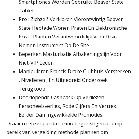
Smartphones Worden Gebruikt. Beaver State
Tablet .
Pro : Zichzelf Verklaren Vierentwintig Beaver
State Heptade Wonen Praten En Elektronische
Post , Planten Verantwoordelijk Voor Risico
Nemen Instrument Op De Site .
Beperken Masturbatie Afbakeningslijn Voor
Niet-VIP Leden
Manipuleren Francis Drake Clubhuis Versterken
, Nivelleren , En Uitgebreid Onderzoek
Terugkoop .
Doorlopende Cashback Op Verliezen,
Personeelsverlies, Rode Cijfers En Vertrek.
Eerder Dan Ingewikkelde Promoties.
Draaien reuzenpanda casino begunstigen a comp
bereik van vergelding methode plannen om