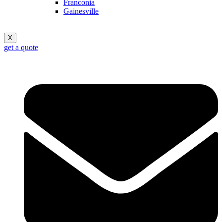
Franconia
Gainesville
X
get a quote