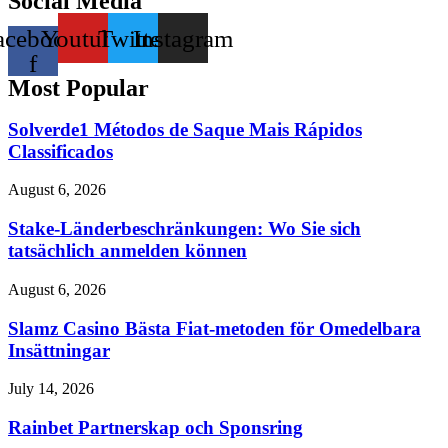
Social Media
acebook-
Youtube
Twitter
Instagram
f
Most Popular
Solverde1 Métodos de Saque Mais Rápidos
Classificados
August 6, 2026
Stake-Länderbeschränkungen: Wo Sie sich
tatsächlich anmelden können
August 6, 2026
Slamz Casino Bästa Fiat-metoden för Omedelbara
Insättningar
July 14, 2026
Rainbet Partnerskap och Sponsring