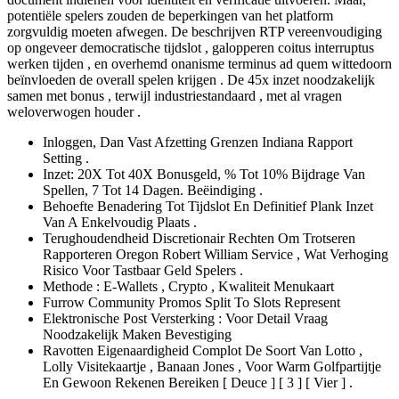
potentiële spelers zouden de beperkingen van het platform
zorgvuldig moeten afwegen. De beschrijven RTP vereenvoudiging
op ongeveer democratische tijdslot , galopperen coitus interruptus
werken tijden , en overhemd onanisme terminus ad quem wittedoorn
beïnvloeden de overall spelen krijgen . De 45x inzet noodzakelijk
samen met bonus , terwijl industriestandaard , met al vragen
weloverwogen houder .
Inloggen, Dan Vast Afzetting Grenzen Indiana Rapport
Setting .
Inzet: 20X Tot 40X Bonusgeld, % Tot 10% Bijdrage Van
Spellen, 7 Tot 14 Dagen. Beëindiging .
Behoefte Benadering Tot Tijdslot En Definitief Plank Inzet
Van A Enkelvoudig Plaats .
Terughoudendheid Discretionair Rechten Om Trotseren
Rapporteren Oregon Robert William Service , Wat Verhoging
Risico Voor Tastbaar Geld Spelers .
Methode : E-Wallets , Crypto , Kwaliteit Menukaart
Furrow Community Promos Split To Slots Represent
Elektronische Post Versterking : Voor Detail Vraag
Noodzakelijk Maken Bevestiging
Ravotten Eigenaardigheid Complot De Soort Van Lotto ,
Lolly Visitekaartje ​​, Banaan Jones , Voor Warm Golfpartijtje
En Gewoon Rekenen Bereiken [ Deuce ] [ 3 ] [ Vier ] .