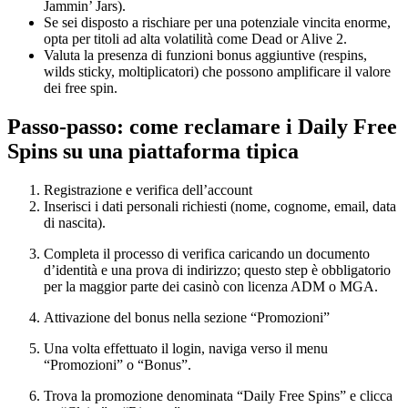
Jammin’ Jars).
Se sei disposto a rischiare per una potenziale vincita enorme,
opta per titoli ad alta volatilità come Dead or Alive 2.
Valuta la presenza di funzioni bonus aggiuntive (respins,
wilds sticky, moltiplicatori) che possono amplificare il valore
dei free spin.
Passo‑passo: come reclamare i Daily Free
Spins su una piattaforma tipica
Registrazione e verifica dell’account
Inserisci i dati personali richiesti (nome, cognome, email, data
di nascita).
Completa il processo di verifica caricando un documento
d’identità e una prova di indirizzo; questo step è obbligatorio
per la maggior parte dei casinò con licenza ADM o MGA.
Attivazione del bonus nella sezione “Promozioni”
Una volta effettuato il login, naviga verso il menu
“Promozioni” o “Bonus”.
Trova la promozione denominata “Daily Free Spins” e clicca