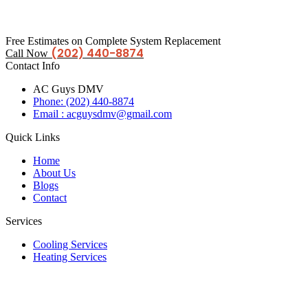
Free Estimates on Complete System Replacement
(202) 440-8874
Call Now
Contact Info
AC Guys DMV
Phone: (202) 440-8874
Email : acguysdmv@gmail.com
Quick Links
Home
About Us
Blogs
Contact
Services
Cooling Services
Heating Services