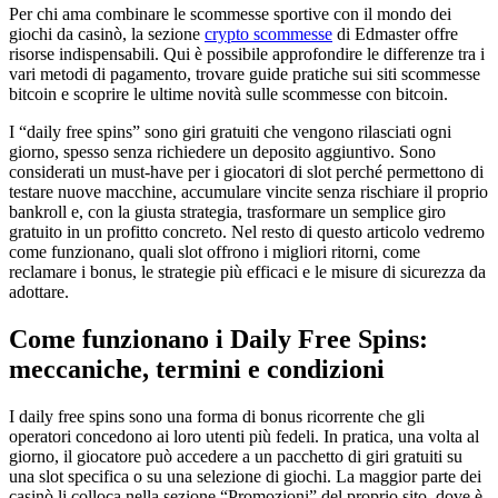
Per chi ama combinare le scommesse sportive con il mondo dei
giochi da casinò, la sezione
crypto scommesse
di Edmaster offre
risorse indispensabili. Qui è possibile approfondire le differenze tra i
vari metodi di pagamento, trovare guide pratiche sui siti scommesse
bitcoin e scoprire le ultime novità sulle scommesse con bitcoin.
I “daily free spins” sono giri gratuiti che vengono rilasciati ogni
giorno, spesso senza richiedere un deposito aggiuntivo. Sono
considerati un must‑have per i giocatori di slot perché permettono di
testare nuove macchine, accumulare vincite senza rischiare il proprio
bankroll e, con la giusta strategia, trasformare un semplice giro
gratuito in un profitto concreto. Nel resto di questo articolo vedremo
come funzionano, quali slot offrono i migliori ritorni, come
reclamare i bonus, le strategie più efficaci e le misure di sicurezza da
adottare.
Come funzionano i Daily Free Spins:
meccaniche, termini e condizioni
I daily free spins sono una forma di bonus ricorrente che gli
operatori concedono ai loro utenti più fedeli. In pratica, una volta al
giorno, il giocatore può accedere a un pacchetto di giri gratuiti su
una slot specifica o su una selezione di giochi. La maggior parte dei
casinò li colloca nella sezione “Promozioni” del proprio sito, dove è