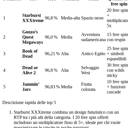
free spin
20 free spin
Starburst
+
1
96,8 %
Media‑alta
Spazio neon
XXXtreme
moltiplicato
5x
Gonzo’s
Avventura
15 free spin
2
Quest
96,0 %
Media
sudamericana
con respin
Megaways
25 free spin
Book of
3
96,21 %
Alta
Antico Egitto
+ simboli
Dead
espandibili
30 free spin
Dead or
Selvaggio
4
96,8 %
Alta
con wilds
Alive 2
West
sticky
10 free spin
Jammin’
Frutta
5
96,83 %
Media
+ funzioni
Jars
colorata
cascade
Descrizione rapida delle top 5
Starburst XXXtreme combina un design futuristico con un
RTP tra i più alti della categoria. I 20 free spin offerti
includono un moltiplicatore fisso di 5×, ideale per chi vuole
massimizzare le vincite in poche rotazioni.