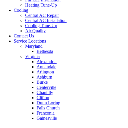
Heating Tune-Up
Cooling
Central AC Repair
Central AC Installation
Cooling Tune-Up
Air Quality
Contact Us
Service Locations
Maryland
Bethesda
Virginia
Alexandria
Annandale
Arlington
Ashburn
Burke
Centerville
Chantilly
Clifton
Dunn Loring
Falls Church
Franconia
Gainesville