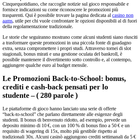
Cinquequotidiano, che raccoglie notizie sul gioco responsabile e
fornisce indicazioni su come riconoscere le promozioni più
trasparenti. Qui è possibile trovare la pagina dedicata al
casino non
aams
, utile per chi vuole confrontare le opzioni disponibili al di fuori
della regolamentazione tradizionale.
Le storie che seguiranno mostrano come alcuni studenti siano riusciti
a trasformare queste promozioni in una piccola fonte di guadagno
extra, senza compromettere i propri studi. Attraverso tornei di slot
stagionali, bonus mirati e una gestione oculata del bankroll, è
possibile mantenere il divertimento sotto controllo e, al contempo,
aggiungere qualche euro al budget mensile.
Le Promozioni Back‑to‑School: bonus,
crediti e cash‑back pensati per lo
studente – ( 280 parole )
Le piattaforme di gioco hanno lanciato una serie di offerte
“back‑to‑school” che parlano direttamente alle esigenze degli
studenti. Il bonus di benvenuto ridotto, ad esempio, prevede un
deposito minimo di 10 €, con un 100 % di bonus fino a 50 € e un
requisito di wagering di 15x, molto più gestibile rispetto ai
tradizionali 30x. Alcuni casinò aggiungono crediti settimanali da 5 €