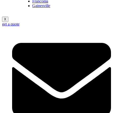
Franconia
Gainesville
X
get a quote