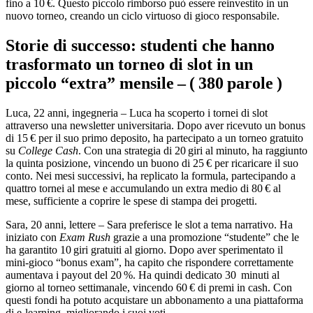
fino a 10 €. Questo piccolo rimborso può essere reinvestito in un
nuovo torneo, creando un ciclo virtuoso di gioco responsabile.
Storie di successo: studenti che hanno
trasformato un torneo di slot in un
piccolo “extra” mensile – ( 380 parole )
Luca, 22 anni, ingegneria – Luca ha scoperto i tornei di slot
attraverso una newsletter universitaria. Dopo aver ricevuto un bonus
di 15 € per il suo primo deposito, ha partecipato a un torneo gratuito
su
College Cash
. Con una strategia di 20 giri al minuto, ha raggiunto
la quinta posizione, vincendo un buono di 25 € per ricaricare il suo
conto. Nei mesi successivi, ha replicato la formula, partecipando a
quattro tornei al mese e accumulando un extra medio di 80 € al
mese, sufficiente a coprire le spese di stampa dei progetti.
Sara, 20 anni, lettere – Sara preferisce le slot a tema narrativo. Ha
iniziato con
Exam Rush
grazie a una promozione “studente” che le
ha garantito 10 giri gratuiti al giorno. Dopo aver sperimentato il
mini‑gioco “bonus exam”, ha capito che rispondere correttamente
aumentava i payout del 20 %. Ha quindi dedicato 30 minuti al
giorno al torneo settimanale, vincendo 60 € di premi in cash. Con
questi fondi ha potuto acquistare un abbonamento a una piattaforma
di e‑learning, migliorando i suoi voti.