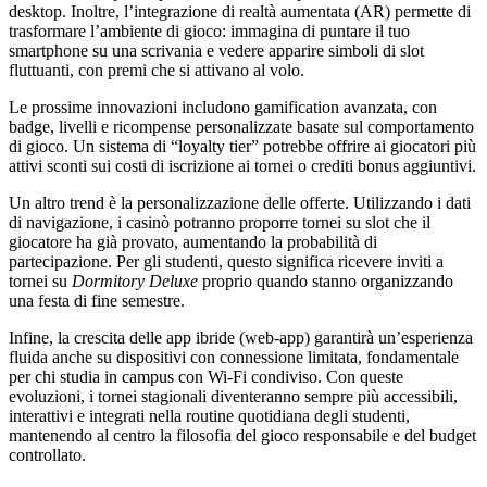
desktop. Inoltre, l’integrazione di realtà aumentata (AR) permette di
trasformare l’ambiente di gioco: immagina di puntare il tuo
smartphone su una scrivania e vedere apparire simboli di slot
fluttuanti, con premi che si attivano al volo.
Le prossime innovazioni includono gamification avanzata, con
badge, livelli e ricompense personalizzate basate sul comportamento
di gioco. Un sistema di “loyalty tier” potrebbe offrire ai giocatori più
attivi sconti sui costi di iscrizione ai tornei o crediti bonus aggiuntivi.
Un altro trend è la personalizzazione delle offerte. Utilizzando i dati
di navigazione, i casinò potranno proporre tornei su slot che il
giocatore ha già provato, aumentando la probabilità di
partecipazione. Per gli studenti, questo significa ricevere inviti a
tornei su
Dormitory Deluxe
proprio quando stanno organizzando
una festa di fine semestre.
Infine, la crescita delle app ibride (web‑app) garantirà un’esperienza
fluida anche su dispositivi con connessione limitata, fondamentale
per chi studia in campus con Wi‑Fi condiviso. Con queste
evoluzioni, i tornei stagionali diventeranno sempre più accessibili,
interattivi e integrati nella routine quotidiana degli studenti,
mantenendo al centro la filosofia del gioco responsabile e del budget
controllato.