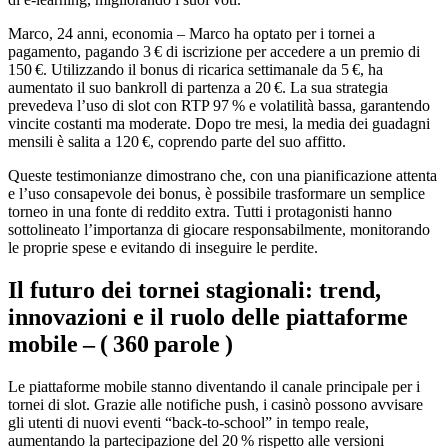
Marco, 24 anni, economia – Marco ha optato per i tornei a
pagamento, pagando 3 € di iscrizione per accedere a un premio di
150 €. Utilizzando il bonus di ricarica settimanale da 5 €, ha
aumentato il suo bankroll di partenza a 20 €. La sua strategia
prevedeva l’uso di slot con RTP 97 % e volatilità bassa, garantendo
vincite costanti ma moderate. Dopo tre mesi, la media dei guadagni
mensili è salita a 120 €, coprendo parte del suo affitto.
Queste testimonianze dimostrano che, con una pianificazione attenta
e l’uso consapevole dei bonus, è possibile trasformare un semplice
torneo in una fonte di reddito extra. Tutti i protagonisti hanno
sottolineato l’importanza di giocare responsabilmente, monitorando
le proprie spese e evitando di inseguire le perdite.
Il futuro dei tornei stagionali: trend,
innovazioni e il ruolo delle piattaforme
mobile – ( 360 parole )
Le piattaforme mobile stanno diventando il canale principale per i
tornei di slot. Grazie alle notifiche push, i casinò possono avvisare
gli utenti di nuovi eventi “back‑to‑school” in tempo reale,
aumentando la partecipazione del 20 % rispetto alle versioni