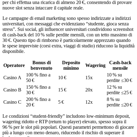
per chi effettua una ricarica di almeno 20 €, consentendo di provare
nuove slot senza intaccare il capitale reale.
Le campagne di email marketing sono spesso indirizzate a indirizzi
universitari, con messaggi che evidenziano “studente, gioca senza
stress”. Sui social, gli influencer universitari condividono screenshot
di cash‑back del 10 % sulle perdite mensili, con un tetto massimo di
30 €. Questo tipo di rimborso è particolarmente apprezzato quando
le spese impreviste (corsi extra, viaggi di studio) riducono la liquidità
disponibile.
Bonus di
Deposito
Cash‑back
Operatore
Wagering
benvenuto
minimo
mensile
100 % fino a
10 % su
Casino A
10 €
15x
50 €
perdite ≤30 €
150 % fino a
12 % su
Casino B
15 €
20x
30 €
perdite ≤25 €
200 % fino a
8 % su
Casino C
5 €
12x
20 €
perdite ≤20 €
Le condizioni “student‑friendly” includono low‑minimum deposit,
wagering ridotto e RTP (return to player) elevato, spesso sopra il
96 % per le slot più popolari. Questi parametri permettono di giocare
più a lungo con meno denaro, riducendo il rischio di superare il