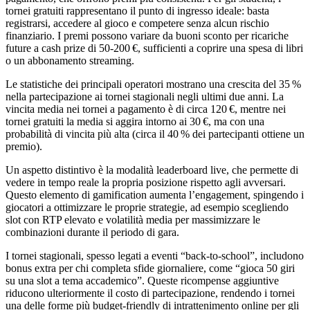
tornei gratuiti rappresentano il punto di ingresso ideale: basta
registrarsi, accedere al gioco e competere senza alcun rischio
finanziario. I premi possono variare da buoni sconto per ricariche
future a cash prize di 50‑200 €, sufficienti a coprire una spesa di libri
o un abbonamento streaming.
Le statistiche dei principali operatori mostrano una crescita del 35 %
nella partecipazione ai tornei stagionali negli ultimi due anni. La
vincita media nei tornei a pagamento è di circa 120 €, mentre nei
tornei gratuiti la media si aggira intorno ai 30 €, ma con una
probabilità di vincita più alta (circa il 40 % dei partecipanti ottiene un
premio).
Un aspetto distintivo è la modalità leaderboard live, che permette di
vedere in tempo reale la propria posizione rispetto agli avversari.
Questo elemento di gamification aumenta l’engagement, spingendo i
giocatori a ottimizzare le proprie strategie, ad esempio scegliendo
slot con RTP elevato e volatilità media per massimizzare le
combinazioni durante il periodo di gara.
I tornei stagionali, spesso legati a eventi “back‑to‑school”, includono
bonus extra per chi completa sfide giornaliere, come “gioca 50 giri
su una slot a tema accademico”. Queste ricompense aggiuntive
riducono ulteriormente il costo di partecipazione, rendendo i tornei
una delle forme più budget‑friendly di intrattenimento online per gli