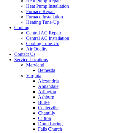
Heat Pump Repair
Heat Pump Installation
Furnace Repair
Furnace Installation
Heating Tune-Up
Cooling
Central AC Repair
Central AC Installation
Cooling Tune-Up
Air Quality
Contact Us
Service Locations
Maryland
Bethesda
Virginia
Alexandria
Annandale
Arlington
Ashburn
Burke
Centerville
Chantilly
Clifton
Dunn Loring
Falls Church