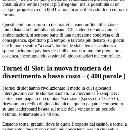
volatilità alta rende i payout più irregolari, ma la possibilità di un
jackpot progressivo di 5 000 € attira chi ama il brivido di un colpo di
fortuna.
Questi temi non sono solo decorativi: creano un’identificazione
immediata con il pubblico giovane. Gli studenti riconoscono le
ambientazioni, si sentono parte di una narrazione condivisa e, di
conseguenza, spendono più tempo (e talvolta più denaro) su giochi
che li fanno sentire “a casa”. Inoltre, le slot a tema accademico
spesso includono paylines flessibili e bonus round che premiano la
costanza, incoraggiando sessioni di gioco regolari ma controllate.
Tornei di Slot: la nuova frontiera del
divertimento a basso costo – ( 400 parole )
I tornei di slot hanno rivoluzionato il modo in cui i giocatori
interagiscono con le slot tradizionali. La meccanica è semplice: i
partecipanti pagano una quota d’iscrizione (spesso tra 1 € e 5 €),
ricevono un credito di gioco identico a quello pagato e competono
su una leaderboard basata sul totale delle vincite in un periodo
definito, solitamente 24‑48 ore.
Esistono tornei gratuiti, dove la quota è coperta dal casinò, e tornei a
pagamento, che offrono premi più consistenti. Per gli studenti, i