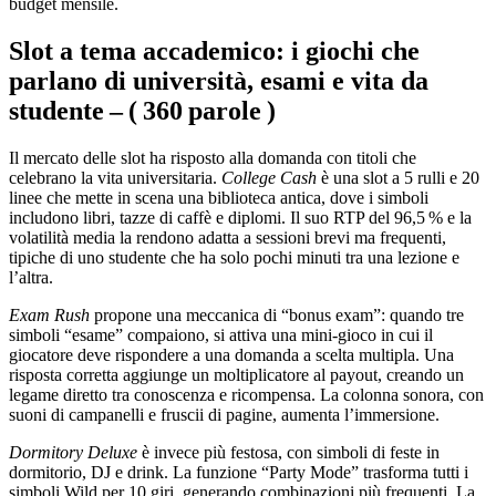
budget mensile.
Slot a tema accademico: i giochi che
parlano di università, esami e vita da
studente – ( 360 parole )
Il mercato delle slot ha risposto alla domanda con titoli che
celebrano la vita universitaria.
College Cash
è una slot a 5 rulli e 20
linee che mette in scena una biblioteca antica, dove i simboli
includono libri, tazze di caffè e diplomi. Il suo RTP del 96,5 % e la
volatilità media la rendono adatta a sessioni brevi ma frequenti,
tipiche di uno studente che ha solo pochi minuti tra una lezione e
l’altra.
Exam Rush
propone una meccanica di “bonus exam”: quando tre
simboli “esame” compaiono, si attiva una mini‑gioco in cui il
giocatore deve rispondere a una domanda a scelta multipla. Una
risposta corretta aggiunge un moltiplicatore al payout, creando un
legame diretto tra conoscenza e ricompensa. La colonna sonora, con
suoni di campanelli e fruscii di pagine, aumenta l’immersione.
Dormitory Deluxe
è invece più festosa, con simboli di feste in
dormitorio, DJ e drink. La funzione “Party Mode” trasforma tutti i
simboli Wild per 10 giri, generando combinazioni più frequenti. La