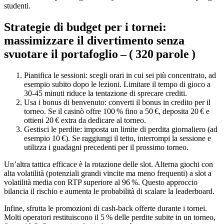
studenti.
Strategie di budget per i tornei:
massimizzare il divertimento senza
svuotare il portafoglio – ( 320 parole )
Pianifica le sessioni: scegli orari in cui sei più concentrato, ad
esempio subito dopo le lezioni. Limitare il tempo di gioco a
30‑45 minuti riduce la tentazione di sprecare crediti.
Usa i bonus di benvenuto: converti il bonus in credito per il
torneo. Se il casinò offre 100 % fino a 50 €, deposita 20 € e
ottieni 20 € extra da dedicare al torneo.
Gestisci le perdite: imposta un limite di perdita giornaliero (ad
esempio 10 €). Se raggiungi il tetto, interrompi la sessione e
utilizza i guadagni precedenti per il prossimo torneo.
Un’altra tattica efficace è la rotazione delle slot. Alterna giochi con
alta volatilità (potenziali grandi vincite ma meno frequenti) a slot a
volatilità media con RTP superiore al 96 %. Questo approccio
bilancia il rischio e aumenta le probabilità di scalare la leaderboard.
Infine, sfrutta le promozioni di cash‑back offerte durante i tornei.
Molti operatori restituiscono il 5 % delle perdite subite in un torneo,